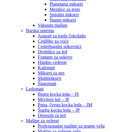
Planetarni mikseri
Mesilice za testo
Spiralni mikseri
Štapni mikseri
Vakuum mašine
Barska oprema
Aparati za toplu čokoladu
Cediljke za voće
Centrifugalni sokovnici
Drobilice za led
Fontane za sokove
Hladno ceđenje
Kafemati
Mikseri za nes
Multimikseri
Šlagomati
Ledomati
Bistra kocka leda – JS
Mrvljeni led – JF
Puna, čvrsta kocka leda – JM
Šuplja kocka leda – JP
Depoziti za led
Mašine za vešeraj
Profesionalne mašine za pranje veša
Mašine za sušenje veša