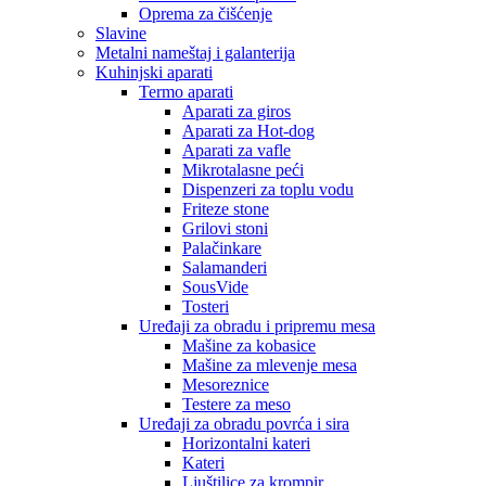
Oprema za čišćenje
Slavine
Metalni nameštaj i galanterija
Kuhinjski aparati
Termo aparati
Aparati za giros
Aparati za Hot-dog
Aparati za vafle
Mikrotalasne peći
Dispenzeri za toplu vodu
Friteze stone
Grilovi stoni
Palačinkare
Salamanderi
SousVide
Tosteri
Uređaji za obradu i pripremu mesa
Mašine za kobasice
Mašine za mlevenje mesa
Mesoreznice
Testere za meso
Uređaji za obradu povrća i sira
Horizontalni kateri
Kateri
Ljuštilice za krompir