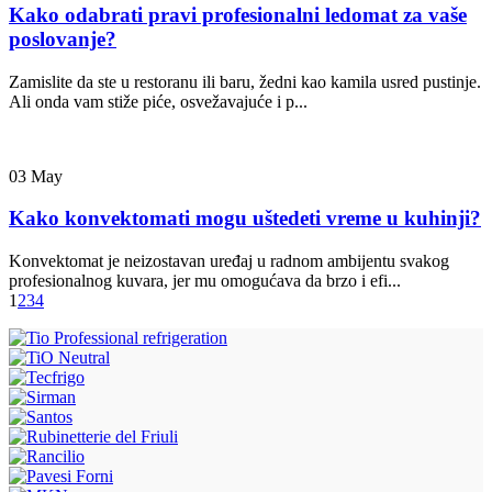
Kako odabrati pravi profesionalni ledomat za vaše
poslovanje?
Zamislite da ste u restoranu ili baru, žedni kao kamila usred pustinje.
Ali onda vam stiže piće, osvežavajuće i p...
03
May
Kako konvektomati mogu uštedeti vreme u kuhinji?
Konvektomat je neizostavan uređaj u radnom ambijentu svakog
profesionalnog kuvara, jer mu omogućava da brzo i efi...
1
2
3
4