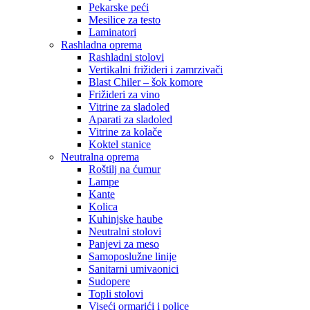
Pekarske peći
Mesilice za testo
Laminatori
Rashladna oprema
Rashladni stolovi
Vertikalni frižideri i zamrzivači
Blast Chiler – šok komore
Frižideri za vino
Vitrine za sladoled
Aparati za sladoled
Vitrine za kolače
Koktel stanice
Neutralna oprema
Roštilj na ćumur
Lampe
Kante
Kolica
Kuhinjske haube
Neutralni stolovi
Panjevi za meso
Samoposlužne linije
Sanitarni umivaonici
Sudopere
Topli stolovi
Viseći ormarići i police