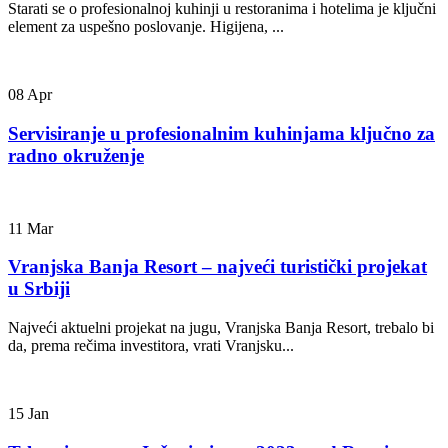
Starati se o profesionalnoj kuhinji u restoranima i hotelima je ključni
element za uspešno poslovanje. Higijena, ...
08
Apr
Servisiranje u profesionalnim kuhinjama ključno za
radno okruženje
11
Mar
Vranjska Banja Resort – najveći turistički projekat
u Srbiji
Najveći aktuelni projekat na jugu, Vranjska Banja Resort, trebalo bi
da, prema rečima investitora, vrati Vranjsku...
15
Jan