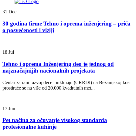
31
Dec
30 godina firme Tehno i oprema inženjering – priča
o posvećenosti i viziji
18
Jul
Tehno i oprema Inženjering deo je jednog od
najznačajnijih nacionalnih projekata
Centar za rani razvoj dece i inkluziju (CRRDI) na Bežanijskoj kosi
prostiraće se na više od 20.000 kvadratnih met...
17
Jun
Pet načina za očuvanje visokog standarda
profesionalne kuhinje