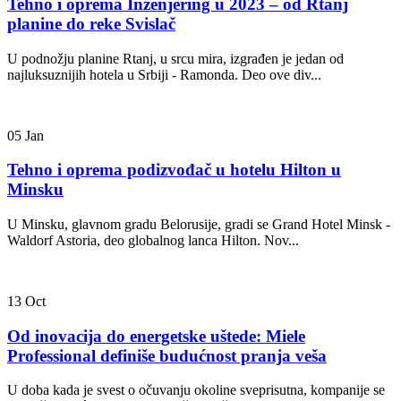
Tehno i oprema Inženjering u 2023 – od Rtanj
planine do reke Svislač
U podnožju planine Rtanj, u srcu mira, izgrađen je jedan od
najluksuznijih hotela u Srbiji - Ramonda. Deo ove div...
05
Jan
Tehno i oprema podizvođač u hotelu Hilton u
Minsku
U Minsku, glavnom gradu Belorusije, gradi se Grand Hotel Minsk -
Waldorf Astoria, deo globalnog lanca Hilton. Nov...
13
Oct
Od inovacija do energetske uštede: Miele
Professional definiše budućnost pranja veša
U doba kada je svest o očuvanju okoline sveprisutna, kompanije se