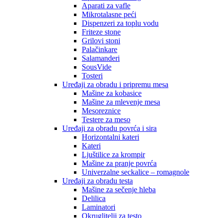
Aparati za vafle
Mikrotalasne peći
Dispenzeri za toplu vodu
Friteze stone
Grilovi stoni
Palačinkare
Salamanderi
SousVide
Tosteri
Uređaji za obradu i pripremu mesa
Mašine za kobasice
Mašine za mlevenje mesa
Mesoreznice
Testere za meso
Uređaji za obradu povrća i sira
Horizontalni kateri
Kateri
Ljuštilice za krompir
Mašine za pranje povrća
Univerzalne seckalice – romagnole
Uređaji za obradu testa
Mašine za sečenje hleba
Delilica
Laminatori
Okruglitelji za testo