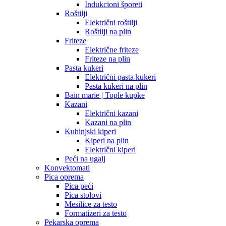
Indukcioni šporeti
Roštilji
Električni roštilji
Roštilji na plin
Friteze
Električne friteze
Friteze na plin
Pasta kukeri
Električni pasta kukeri
Pasta kukeri na plin
Bain marie | Tople kupke
Kazani
Električni kazani
Kazani na plin
Kuhinjski kiperi
Kiperi na plin
Električni kiperi
Peći na ugalj
Konvektomati
Pica oprema
Pica peći
Pica stolovi
Mesilice za testo
Formatizeri za testo
Pekarska oprema