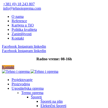
+381 (0) 18 243 807
info@tehnoioprema.com
O nama
Reference
Karijera u TiO
Politika kvaliteta
Zanimljivosti
Kontakt
Facebook
Instagram
linkedin
Facebook
Instagram
linkedin
Radno vreme: 08-16h
Kontakt
Projektovanje
Proizvodnja
Ugostiteljska oprema
Termo oprema
Šporeti
Šporeti na plin
Električni šporeti