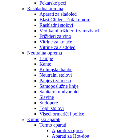
Pekarske peći
Rashladna oprema
Aparati za sladoled
Blast Chiler – šok komore
Rashladni stolovi
Vertikalni frižideri i zamrzivači
Frižideri za vino
Vitrine za kolače
Vitrine za sladoled
Neutralna oprema
Lampe
Kante
Kuhinjske haube
Neutralni stolovi
Panjevi za meso
Samoposlužne linije
Sanitarni umivaonici
Slavine
Sudopere
Topli stolovi
Viseći ormarići i police
Kuhinjski aparati
Termo aparati
Aparati za giros
Aparati za Hot-dog