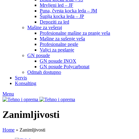
Mrvljeni led – JF
Puna, čvrsta kocka leda – JM
Šuplja kocka leda – JP
Depoziti za led
Mašine za vešeraj
Profesionalne mašine za pranje veša
Mašine za sušenje veša
Profesionalne pegle
Valjci za peglanje
GN posude
GN posude INOX
GN posude Polycarbonat
Odmah dostupno
Servis
Konsalting
Menu
Zanimljivosti
Home
»
Zanimljivosti