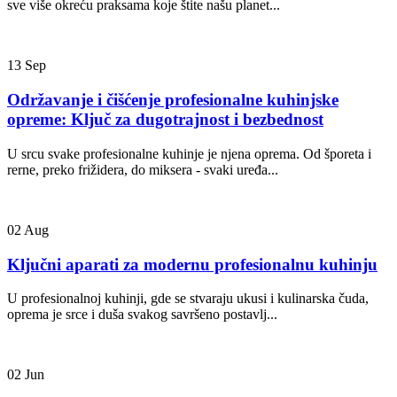
sve više okreću praksama koje štite našu planet...
13
Sep
Održavanje i čišćenje profesionalne kuhinjske
opreme: Ključ za dugotrajnost i bezbednost
U srcu svake profesionalne kuhinje je njena oprema. Od šporeta i
rerne, preko frižidera, do miksera - svaki uređa...
02
Aug
Ključni aparati za modernu profesionalnu kuhinju
U profesionalnoj kuhinji, gde se stvaraju ukusi i kulinarska čuda,
oprema je srce i duša svakog savršeno postavlj...
02
Jun