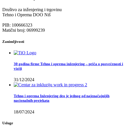
Društvo za inženjering i trgovinu
Tehno i Oprema DOO Niš
PIB: 100666323
Matični broj: 06999239
Zanimljivosti
30 godina firme Tehno i oprema inženjering – priča o posvećenosti i
viziji
31/12/2024
Tehno i oprema Inženjering deo je jednog od najznačajnijih
nacionalnih projekata
18/07/2024
Usluge