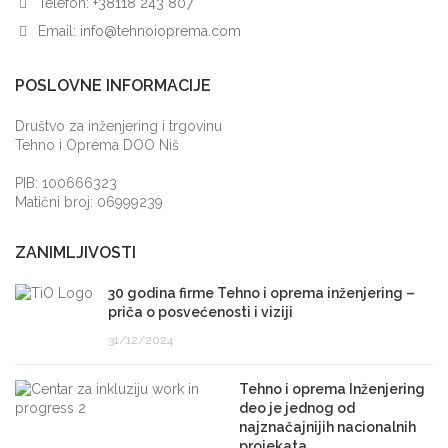
Telefon:
+38118 243 807
Email:
info@tehnoioprema.com
POSLOVNE INFORMACIJE
Društvo za inženjering i trgovinu
Tehno i Oprema DOO Niš
PIB: 100666323
Matični broj: 06999239
ZANIMLJIVOSTI
30 godina firme Tehno i oprema inženjering –
priča o posvećenosti i viziji
31/12/2024
Tehno i oprema Inženjering
deo je jednog od
najznačajnijih nacionalnih
projekata