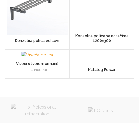
Konzolna polica sa nosačima
Konzolna polica od cevi
1200×300
Viseći otvoreni ormarić
TiO Neutral
Katalog Forcar