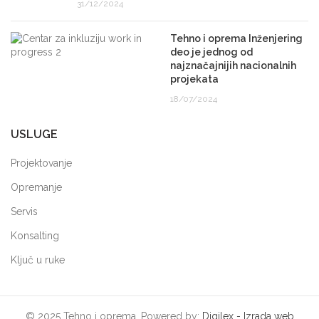
31/12/2024
Tehno i oprema Inženjering
deo je jednog od
najznačajnijih nacionalnih
projekata
18/07/2024
USLUGE
Projektovanje
Opremanje
Servis
Konsalting
Ključ u ruke
© 2025 Tehno i oprema. Powered by:
Digilex - Izrada web