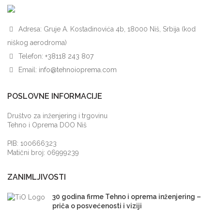
Adresa: Gruje A. Kostadinovića 4b, 18000 Niš, Srbija (kod
niškog aerodroma)
Telefon:
+38118 243 807
Email:
info@tehnoioprema.com
POSLOVNE INFORMACIJE
Društvo za inženjering i trgovinu
Tehno i Oprema DOO Niš
PIB: 100666323
Matični broj: 06999239
ZANIMLJIVOSTI
30 godina firme Tehno i oprema inženjering –
priča o posvećenosti i viziji