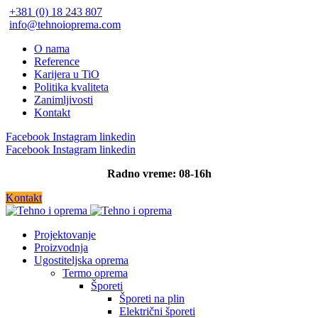
+381 (0) 18 243 807
info@tehnoioprema.com
O nama
Reference
Karijera u TiO
Politika kvaliteta
Zanimljivosti
Kontakt
Facebook
Instagram
linkedin
Facebook
Instagram
linkedin
Radno vreme: 08-16h
Kontakt
Projektovanje
Proizvodnja
Ugostiteljska oprema
Termo oprema
Šporeti
Šporeti na plin
Električni šporeti