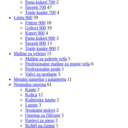
Pasta kukeri 700
2
Šporeti 700
47
Tople kupke 700
4
Linija 900
59
Friteze 900
18
Grilovi 900
19
Kiperi 900
4
Pasta kukeri 900
3
Šporeti 900
13
Tople kupke 900
2
Mašine za vešeraj
15
Mašine za sušenje veša
5
Profesionalne mašine za pranje veša
6
Profesionalne pegle
1
Valjci za peglanje
3
Metalni nameštaj i galanterija
11
Neutralna oprema
61
Kante
2
Kolica
12
Kuhinjske haube
2
Lampe
3
Neutralni stolovi
2
Oprema za čišćenje
5
Panjevi za meso
2
Roštilj na ćumur
1