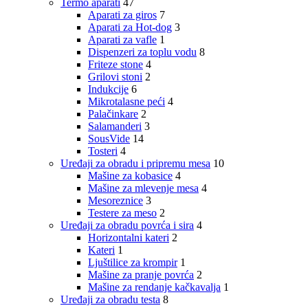
Termo aparati
47
Aparati za giros
7
Aparati za Hot-dog
3
Aparati za vafle
1
Dispenzeri za toplu vodu
8
Friteze stone
4
Grilovi stoni
2
Indukcije
6
Mikrotalasne peći
4
Palačinkare
2
Salamanderi
3
SousVide
14
Tosteri
4
Uređaji za obradu i pripremu mesa
10
Mašine za kobasice
4
Mašine za mlevenje mesa
4
Mesoreznice
3
Testere za meso
2
Uređaji za obradu povrća i sira
4
Horizontalni kateri
2
Kateri
1
Ljuštilice za krompir
1
Mašine za pranje povrća
2
Mašine za rendanje kačkavalja
1
Uređaji za obradu testa
8