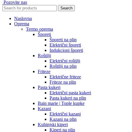
Pozovite nas
Search
Naslovna
Oprema
Termo oprema
Šporeti
Šporeti na plin
Električni šporeti
Indukcioni šporeti
Roštilji
Električni roštilji
Roštilji na plin
Friteze
Električne friteze
Friteze na plin
Pasta kukeri
Električni pasta kukeri
Pasta kukeri na plin
Bain marie | Tople kupke
Kazani
Električni kazani
Kazani na plin
Kuhinjski kiperi
Kiperi na plin