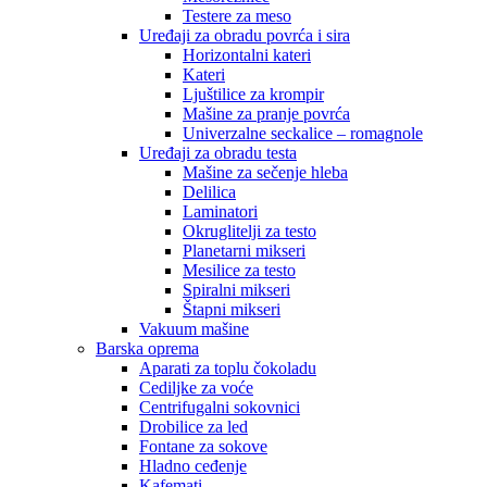
Testere za meso
Uređaji za obradu povrća i sira
Horizontalni kateri
Kateri
Ljuštilice za krompir
Mašine za pranje povrća
Univerzalne seckalice – romagnole
Uređaji za obradu testa
Mašine za sečenje hleba
Delilica
Laminatori
Okruglitelji za testo
Planetarni mikseri
Mesilice za testo
Spiralni mikseri
Štapni mikseri
Vakuum mašine
Barska oprema
Aparati za toplu čokoladu
Cediljke za voće
Centrifugalni sokovnici
Drobilice za led
Fontane za sokove
Hladno ceđenje
Kafemati