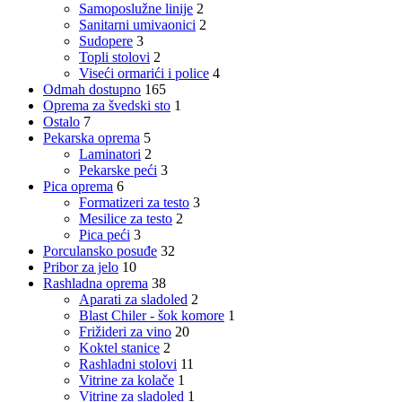
Samoposlužne linije
2
Sanitarni umivaonici
2
Sudopere
3
Topli stolovi
2
Viseći ormarići i police
4
Odmah dostupno
165
Oprema za švedski sto
1
Ostalo
7
Pekarska oprema
5
Laminatori
2
Pekarske peći
3
Pica oprema
6
Formatizeri za testo
3
Mesilice za testo
2
Pica peći
3
Porculansko posuđe
32
Pribor za jelo
10
Rashladna oprema
38
Aparati za sladoled
2
Blast Chiler - šok komore
1
Frižideri za vino
20
Koktel stanice
2
Rashladni stolovi
11
Vitrine za kolače
1
Vitrine za sladoled
1