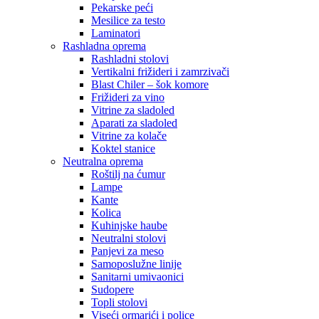
Pekarske peći
Mesilice za testo
Laminatori
Rashladna oprema
Rashladni stolovi
Vertikalni frižideri i zamrzivači
Blast Chiler – šok komore
Frižideri za vino
Vitrine za sladoled
Aparati za sladoled
Vitrine za kolače
Koktel stanice
Neutralna oprema
Roštilj na ćumur
Lampe
Kante
Kolica
Kuhinjske haube
Neutralni stolovi
Panjevi za meso
Samoposlužne linije
Sanitarni umivaonici
Sudopere
Topli stolovi
Viseći ormarići i police