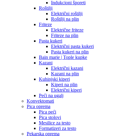
Indukcioni šporeti
Roštilji
Električni roštilji
Roštilji na plin
Friteze
Električne friteze
Friteze na plin
Pasta kukeri
Električni pasta kukeri
Pasta kukeri na plin
Bain marie | Tople kupke
Kazani
Električni kazani
Kazani na plin
Kuhinjski kiperi
Kiperi na plin
Električni kiperi
Peći na ugalj
Konvektomati
Pica oprema
Pica peći
Pica stolovi
Mesilice za testo
Formatizeri za testo
Pekarska oprema