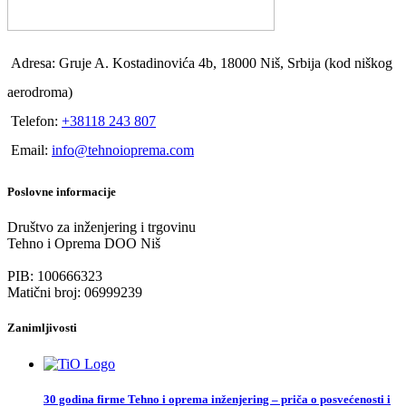
Adresa: Gruje A. Kostadinovića 4b, 18000 Niš, Srbija (kod niškog
aerodroma)
Telefon:
+38118 243 807
Email:
info@tehnoioprema.com
Poslovne informacije
Društvo za inženjering i trgovinu
Tehno i Oprema DOO Niš
PIB: 100666323
Matični broj: 06999239
Zanimljivosti
30 godina firme Tehno i oprema inženjering – priča o posvećenosti i