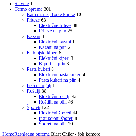
Slavine
1
Termo oprema
301
Bain marie | Tople kupke
10
Friteze
63
Električne friteze
38
Friteze na plin
25
Kazani
3
Električni kazani
1
Kazani na plin
2
Kuhinjski kiperi
6
Električni kiperi
3
Kiperi na plin
3
Pasta kukeri
8
Električni pasta kukeri
4
Pasta kukeri na plin
4
Peći na ugalj
1
Roštilji
88
Električni roštilji
42
Roštilji na plin
46
Šporeti
122
Električni šporeti
44
Indukcioni šporeti
8
Šporeti na plin
70
Home
Rashladna oprema
Blast Chiler - šok komore