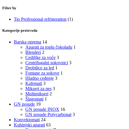
Filter by
Tio Professional refrigeration
(1)
Kategorije proizvoda
Barska oprema
14
Aparati za toplu čokoladu
1
Blenderi
2
Cediljke za voće
3
Centrifugalni sokovnici
3
Drobilice za led
1
Fontane za sokove
1
Hladno ceđenje
3
Kafemati
3
Mikseri za nes
3
Multimikseri
2
Šlagomati
1
GN posude
19
GN posude INOX
16
GN posude Polycarbonat
3
Konvektomati
24
Kuhinjski aparati
63