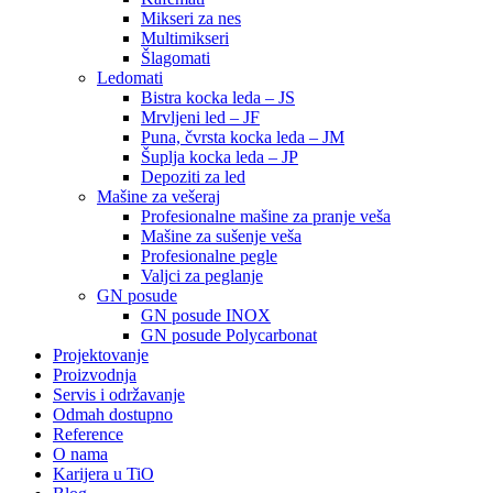
Mikseri za nes
Multimikseri
Šlagomati
Ledomati
Bistra kocka leda – JS
Mrvljeni led – JF
Puna, čvrsta kocka leda – JM
Šuplja kocka leda – JP
Depoziti za led
Mašine za vešeraj
Profesionalne mašine za pranje veša
Mašine za sušenje veša
Profesionalne pegle
Valjci za peglanje
GN posude
GN posude INOX
GN posude Polycarbonat
Projektovanje
Proizvodnja
Servis i održavanje
Odmah dostupno
Reference
O nama
Karijera u TiO