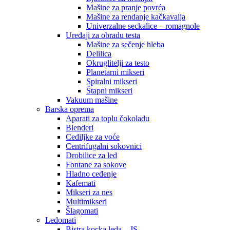
Mašine za pranje povrća
Mašine za rendanje kačkavalja
Univerzalne seckalice – romagnole
Uređaji za obradu testa
Mašine za sečenje hleba
Delilica
Okruglitelji za testo
Planetarni mikseri
Spiralni mikseri
Štapni mikseri
Vakuum mašine
Barska oprema
Aparati za toplu čokoladu
Blenderi
Cediljke za voće
Centrifugalni sokovnici
Drobilice za led
Fontane za sokove
Hladno ceđenje
Kafemati
Mikseri za nes
Multimikseri
Šlagomati
Ledomati
Bistra kocka leda – JS