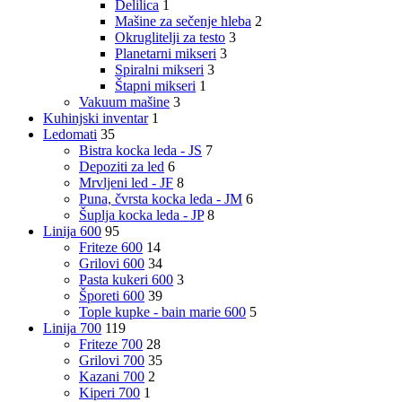
Delilica
1
Mašine za sečenje hleba
2
Okruglitelji za testo
3
Planetarni mikseri
3
Spiralni mikseri
3
Štapni mikseri
1
Vakuum mašine
3
Kuhinjski inventar
1
Ledomati
35
Bistra kocka leda - JS
7
Depoziti za led
6
Mrvljeni led - JF
8
Puna, čvrsta kocka leda - JM
6
Šuplja kocka leda - JP
8
Linija 600
95
Friteze 600
14
Grilovi 600
34
Pasta kukeri 600
3
Šporeti 600
39
Tople kupke - bain marie 600
5
Linija 700
119
Friteze 700
28
Grilovi 700
35
Kazani 700
2
Kiperi 700
1