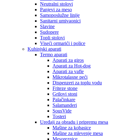
Neutralni stolovi
Panjevi za meso
Samoposlužne linije
Sanitarni umivaonici
Slavine
Sudopere
Topli stolovi
Viseći ormarići i police
Kuhinjski aparati
Termo aparati
Aparati za giros
Aparati za Hot-dog
Aparati za vafle
Mikrotalasne peći
Dispenzeri za toplu vodu
Friteze stone
Grilovi stoni
Palačinkare
Salamanderi
SousVide
Tosteri
Uređaji za obradu i pripremu mesa
Mašine za kobasice
Mašine za mlevenje mesa
Mesoreznice