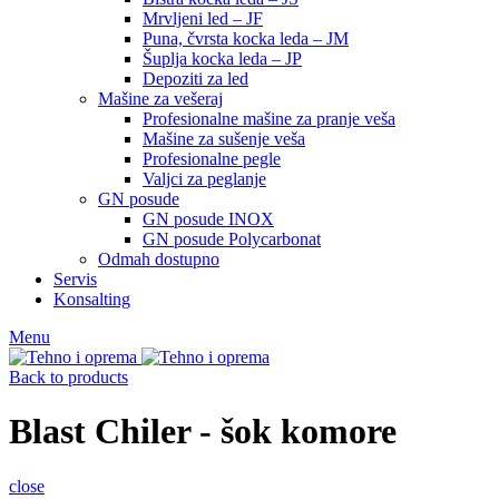
Mrvljeni led – JF
Puna, čvrsta kocka leda – JM
Šuplja kocka leda – JP
Depoziti za led
Mašine za vešeraj
Profesionalne mašine za pranje veša
Mašine za sušenje veša
Profesionalne pegle
Valjci za peglanje
GN posude
GN posude INOX
GN posude Polycarbonat
Odmah dostupno
Servis
Konsalting
Menu
Back to products
Blast Chiler - šok komore
close