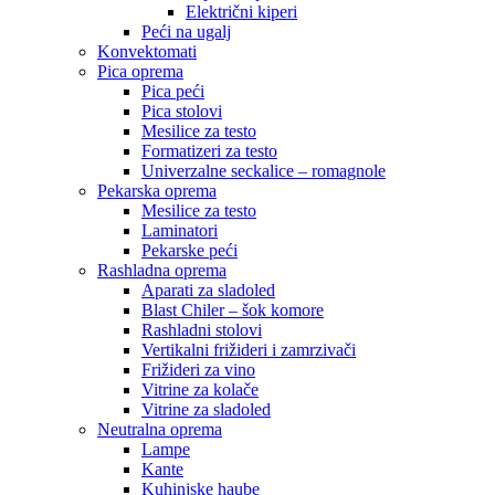
Električni kiperi
Peći na ugalj
Konvektomati
Pica oprema
Pica peći
Pica stolovi
Mesilice za testo
Formatizeri za testo
Univerzalne seckalice – romagnole
Pekarska oprema
Mesilice za testo
Laminatori
Pekarske peći
Rashladna oprema
Aparati za sladoled
Blast Chiler – šok komore
Rashladni stolovi
Vertikalni frižideri i zamrzivači
Frižideri za vino
Vitrine za kolače
Vitrine za sladoled
Neutralna oprema
Lampe
Kante
Kuhinjske haube