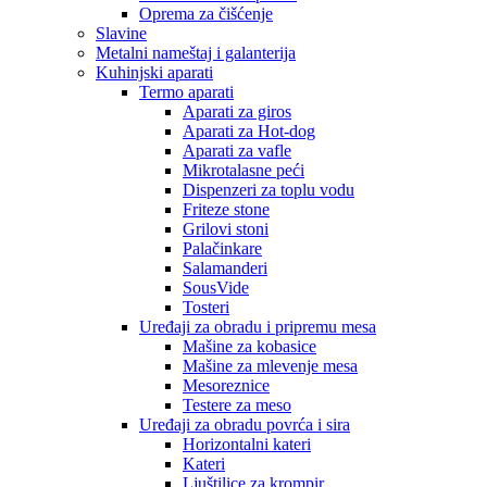
Oprema za čišćenje
Slavine
Metalni nameštaj i galanterija
Kuhinjski aparati
Termo aparati
Aparati za giros
Aparati za Hot-dog
Aparati za vafle
Mikrotalasne peći
Dispenzeri za toplu vodu
Friteze stone
Grilovi stoni
Palačinkare
Salamanderi
SousVide
Tosteri
Uređaji za obradu i pripremu mesa
Mašine za kobasice
Mašine za mlevenje mesa
Mesoreznice
Testere za meso
Uređaji za obradu povrća i sira
Horizontalni kateri
Kateri
Ljuštilice za krompir