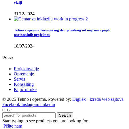
viziji
31/12/2024
Tehno i oprema Inženjering deo je jednog od najznačajnijih
nacionalnih projekata
18/07/2024
Usluge
Projektovanje
Opremanje
Servis
Konsalting
Ključ u ruke
© 2025 Tehno i oprema. Powered by:
Digilex - Izrada web sajtova
Facebook
Instagram
linkedin
close
Search
Start typing to see products you are looking for.
Pišite nam