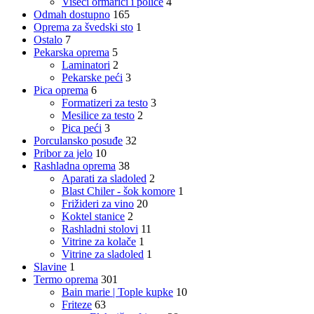
Viseći ormarići i police
4
Odmah dostupno
165
Oprema za švedski sto
1
Ostalo
7
Pekarska oprema
5
Laminatori
2
Pekarske peći
3
Pica oprema
6
Formatizeri za testo
3
Mesilice za testo
2
Pica peći
3
Porculansko posuđe
32
Pribor za jelo
10
Rashladna oprema
38
Aparati za sladoled
2
Blast Chiler - šok komore
1
Frižideri za vino
20
Koktel stanice
2
Rashladni stolovi
11
Vitrine za kolače
1
Vitrine za sladoled
1
Slavine
1
Termo oprema
301
Bain marie | Tople kupke
10
Friteze
63