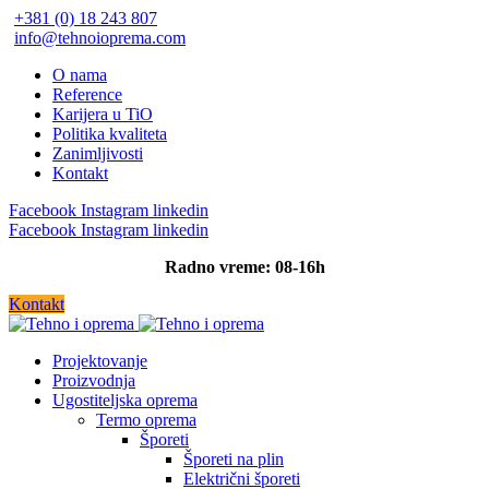
+381 (0) 18 243 807
info@tehnoioprema.com
O nama
Reference
Karijera u TiO
Politika kvaliteta
Zanimljivosti
Kontakt
Facebook
Instagram
linkedin
Facebook
Instagram
linkedin
Radno vreme: 08-16h
Kontakt
Projektovanje
Proizvodnja
Ugostiteljska oprema
Termo oprema
Šporeti
Šporeti na plin
Električni šporeti