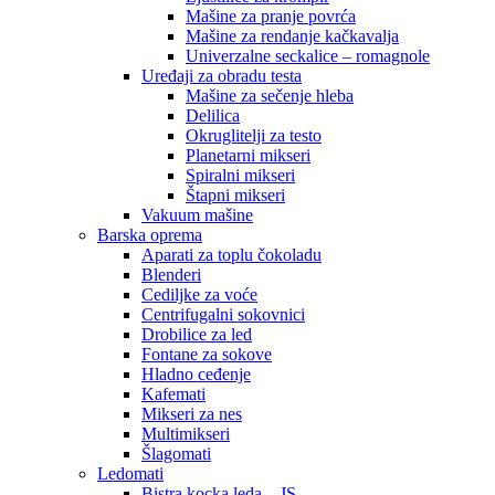
Mašine za pranje povrća
Mašine za rendanje kačkavalja
Univerzalne seckalice – romagnole
Uređaji za obradu testa
Mašine za sečenje hleba
Delilica
Okruglitelji za testo
Planetarni mikseri
Spiralni mikseri
Štapni mikseri
Vakuum mašine
Barska oprema
Aparati za toplu čokoladu
Blenderi
Cediljke za voće
Centrifugalni sokovnici
Drobilice za led
Fontane za sokove
Hladno ceđenje
Kafemati
Mikseri za nes
Multimikseri
Šlagomati
Ledomati
Bistra kocka leda – JS