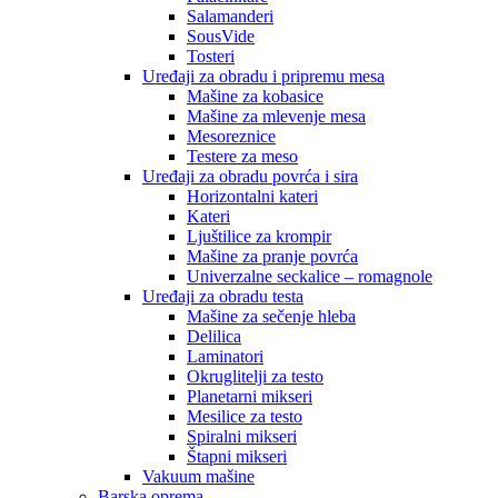
Salamanderi
SousVide
Tosteri
Uređaji za obradu i pripremu mesa
Mašine za kobasice
Mašine za mlevenje mesa
Mesoreznice
Testere za meso
Uređaji za obradu povrća i sira
Horizontalni kateri
Kateri
Ljuštilice za krompir
Mašine za pranje povrća
Univerzalne seckalice – romagnole
Uređaji za obradu testa
Mašine za sečenje hleba
Delilica
Laminatori
Okruglitelji za testo
Planetarni mikseri
Mesilice za testo
Spiralni mikseri
Štapni mikseri
Vakuum mašine
Barska oprema