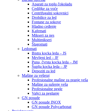
Aparati za toplu čokoladu
Cediljke za voće
Centrifugalni sokovnici
Drobilice za led
Fontane za sokove
Hladno ceđenje
Kafemati
Mikseri za nes
Multimikseri
Šlagomati
Ledomati
Bistra kocka leda – JS
Mrvljeni led – JF
Puna, čvrsta kocka leda – JM
Šuplja kocka leda – JP
Depoziti za led
Mašine za vešeraj
Profesionalne mašine za pranje veša
Mašine za sušenje veša
Profesionalne pegle
Valjci za peglanje
GN posude
GN posude INOX
GN posude Polycarbonat