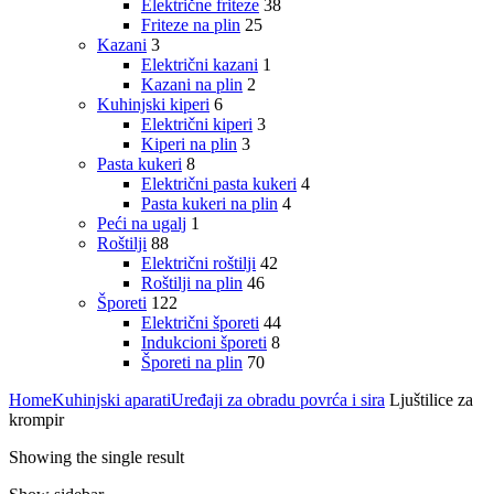
Električne friteze
38
Friteze na plin
25
Kazani
3
Električni kazani
1
Kazani na plin
2
Kuhinjski kiperi
6
Električni kiperi
3
Kiperi na plin
3
Pasta kukeri
8
Električni pasta kukeri
4
Pasta kukeri na plin
4
Peći na ugalj
1
Roštilji
88
Električni roštilji
42
Roštilji na plin
46
Šporeti
122
Električni šporeti
44
Indukcioni šporeti
8
Šporeti na plin
70
Home
Kuhinjski aparati
Uređaji za obradu povrća i sira
Ljuštilice za
krompir
Showing the single result