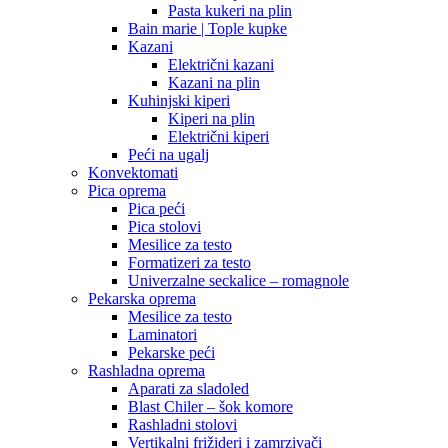
Pasta kukeri na plin
Bain marie | Tople kupke
Kazani
Električni kazani
Kazani na plin
Kuhinjski kiperi
Kiperi na plin
Električni kiperi
Peći na ugalj
Konvektomati
Pica oprema
Pica peći
Pica stolovi
Mesilice za testo
Formatizeri za testo
Univerzalne seckalice – romagnole
Pekarska oprema
Mesilice za testo
Laminatori
Pekarske peći
Rashladna oprema
Aparati za sladoled
Blast Chiler – šok komore
Rashladni stolovi
Vertikalni frižideri i zamrzivači