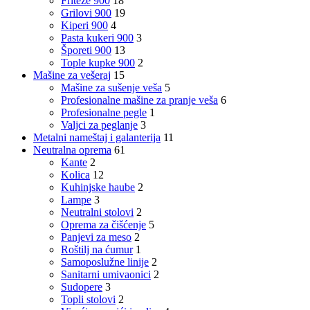
Friteze 900
18
Grilovi 900
19
Kiperi 900
4
Pasta kukeri 900
3
Šporeti 900
13
Tople kupke 900
2
Mašine za vešeraj
15
Mašine za sušenje veša
5
Profesionalne mašine za pranje veša
6
Profesionalne pegle
1
Valjci za peglanje
3
Metalni nameštaj i galanterija
11
Neutralna oprema
61
Kante
2
Kolica
12
Kuhinjske haube
2
Lampe
3
Neutralni stolovi
2
Oprema za čišćenje
5
Panjevi za meso
2
Roštilj na ćumur
1
Samoposlužne linije
2
Sanitarni umivaonici
2
Sudopere
3
Topli stolovi
2