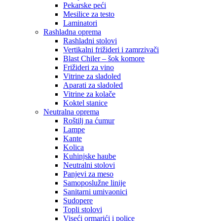
Pekarske peći
Mesilice za testo
Laminatori
Rashladna oprema
Rashladni stolovi
Vertikalni frižideri i zamrzivači
Blast Chiler – šok komore
Frižideri za vino
Vitrine za sladoled
Aparati za sladoled
Vitrine za kolače
Koktel stanice
Neutralna oprema
Roštilj na ćumur
Lampe
Kante
Kolica
Kuhinjske haube
Neutralni stolovi
Panjevi za meso
Samoposlužne linije
Sanitarni umivaonici
Sudopere
Topli stolovi
Viseći ormarići i police