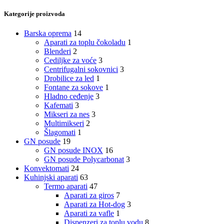
Kategorije proizvoda
Barska oprema
14
Aparati za toplu čokoladu
1
Blenderi
2
Cediljke za voće
3
Centrifugalni sokovnici
3
Drobilice za led
1
Fontane za sokove
1
Hladno ceđenje
3
Kafemati
3
Mikseri za nes
3
Multimikseri
2
Šlagomati
1
GN posude
19
GN posude INOX
16
GN posude Polycarbonat
3
Konvektomati
24
Kuhinjski aparati
63
Termo aparati
47
Aparati za giros
7
Aparati za Hot-dog
3
Aparati za vafle
1
Dispenzeri za toplu vodu
8