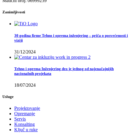
Matični broj: 06999239
Zanimljivosti
30 godina firme Tehno i oprema inženjering – priča o posvećenosti i
viziji
31/12/2024
Tehno i oprema Inženjering deo je jednog od najznačajnijih
nacionalnih projekata
18/07/2024
Usluge
Projektovanje
Opremanje
Servis
Konsalting
Ključ u ruke