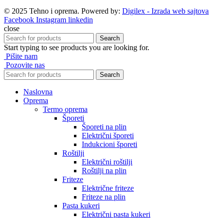
© 2025 Tehno i oprema. Powered by:
Digilex - Izrada web sajtova
Facebook
Instagram
linkedin
close
Search
Start typing to see products you are looking for.
Pišite nam
Pozovite nas
Search
Naslovna
Oprema
Termo oprema
Šporeti
Šporeti na plin
Električni šporeti
Indukcioni šporeti
Roštilji
Električni roštilji
Roštilji na plin
Friteze
Električne friteze
Friteze na plin
Pasta kukeri
Električni pasta kukeri