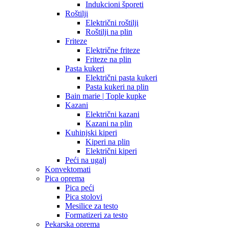
Indukcioni šporeti
Roštilji
Električni roštilji
Roštilji na plin
Friteze
Električne friteze
Friteze na plin
Pasta kukeri
Električni pasta kukeri
Pasta kukeri na plin
Bain marie | Tople kupke
Kazani
Električni kazani
Kazani na plin
Kuhinjski kiperi
Kiperi na plin
Električni kiperi
Peći na ugalj
Konvektomati
Pica oprema
Pica peći
Pica stolovi
Mesilice za testo
Formatizeri za testo
Pekarska oprema