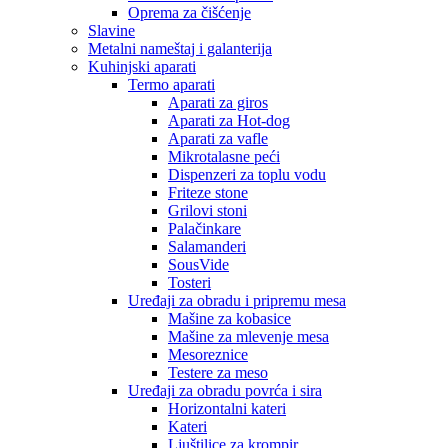
Oprema za čišćenje
Slavine
Metalni nameštaj i galanterija
Kuhinjski aparati
Termo aparati
Aparati za giros
Aparati za Hot-dog
Aparati za vafle
Mikrotalasne peći
Dispenzeri za toplu vodu
Friteze stone
Grilovi stoni
Palačinkare
Salamanderi
SousVide
Tosteri
Uređaji za obradu i pripremu mesa
Mašine za kobasice
Mašine za mlevenje mesa
Mesoreznice
Testere za meso
Uređaji za obradu povrća i sira
Horizontalni kateri
Kateri
Ljuštilice za krompir