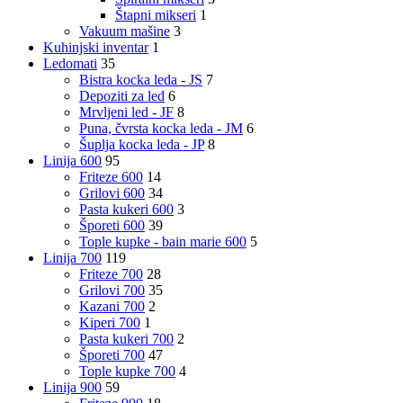
Štapni mikseri
1
Vakuum mašine
3
Kuhinjski inventar
1
Ledomati
35
Bistra kocka leda - JS
7
Depoziti za led
6
Mrvljeni led - JF
8
Puna, čvrsta kocka leda - JM
6
Šuplja kocka leda - JP
8
Linija 600
95
Friteze 600
14
Grilovi 600
34
Pasta kukeri 600
3
Šporeti 600
39
Tople kupke - bain marie 600
5
Linija 700
119
Friteze 700
28
Grilovi 700
35
Kazani 700
2
Kiperi 700
1
Pasta kukeri 700
2
Šporeti 700
47
Tople kupke 700
4
Linija 900
59