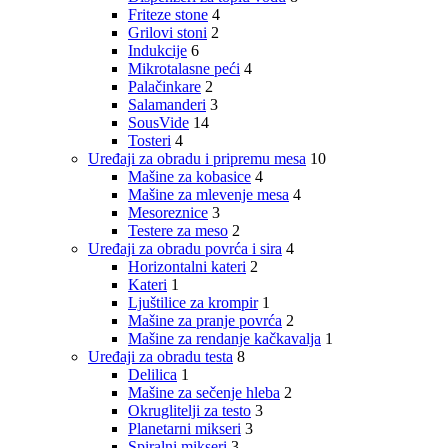
Friteze stone
4
Grilovi stoni
2
Indukcije
6
Mikrotalasne peći
4
Palačinkare
2
Salamanderi
3
SousVide
14
Tosteri
4
Uređaji za obradu i pripremu mesa
10
Mašine za kobasice
4
Mašine za mlevenje mesa
4
Mesoreznice
3
Testere za meso
2
Uređaji za obradu povrća i sira
4
Horizontalni kateri
2
Kateri
1
Ljuštilice za krompir
1
Mašine za pranje povrća
2
Mašine za rendanje kačkavalja
1
Uređaji za obradu testa
8
Delilica
1
Mašine za sečenje hleba
2
Okruglitelji za testo
3
Planetarni mikseri
3
Spiralni mikseri
3