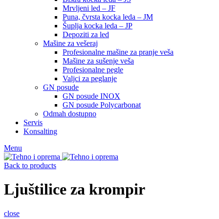
Mrvljeni led – JF
Puna, čvrsta kocka leda – JM
Šuplja kocka leda – JP
Depoziti za led
Mašine za vešeraj
Profesionalne mašine za pranje veša
Mašine za sušenje veša
Profesionalne pegle
Valjci za peglanje
GN posude
GN posude INOX
GN posude Polycarbonat
Odmah dostupno
Servis
Konsalting
Menu
Back to products
Ljuštilice za krompir
close