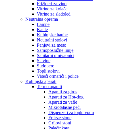
Frižideri za vino
Vitrine za kolače
Vitrine za sladoled
Neutralna oprema
Lampe
Kante
Kuhinjske haube
Neutralni stolovi
Panjevi za meso
Samoposlužne linije
Sanitarni umivaonici
Slavine
Sudopere
Topli stolovi
Viseći ormarići i police
Kuhinjski aparati
Termo aparati
Aparati za giros
Aparati za Hot-dog
Aparati za vafle
Mikrotalasne peći
Dispenzeri za toplu vodu
Friteze stone
Grilovi stoni
Palačinkare