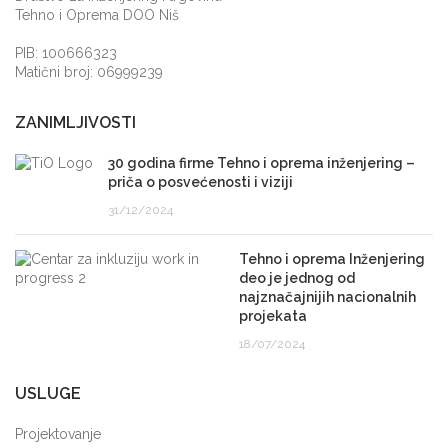
Tehno i Oprema DOO Niš
PIB: 100666323
Matični broj: 06999239
ZANIMLJIVOSTI
30 godina firme Tehno i oprema inženjering –
priča o posvećenosti i viziji
31/12/2024
Tehno i oprema Inženjering
deo je jednog od
najznačajnijih nacionalnih
projekata
18/07/2024
USLUGE
Projektovanje