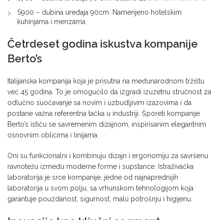
S900 – dubina uređaja 90cm. Namenjeno hotelskim
kuhinjama i menzama
Četrdeset godina iskustva kompanije
Berto’s
Italijanska kompanija koja je prisutna na međunarodnom tržištu
već 45 godina. To je omogućilo da izgradi izuzetnu stručnost za
odlučno suočavanje sa novim i uzbudljivim izazovima i da
postane važna referentna tačka u industriji. Šporeti kompanije
Berto’s ističu se savremenim dizajnom, inspirisanim elegantnim
osnovnim oblicima i linijama.
Oni su funkcionalni i kombinuju dizajn i ergonomiju za savršenu
ravnotežu između moderne forme i supstance. Istraživačka
laboratorija je srce kompanije, jedne od najnaprednijih
laboratorija u svom polju, sa vrhunskom tehnologijom koja
garantuje pouzdanost, sigurnost, malu potrošnju i higijenu.