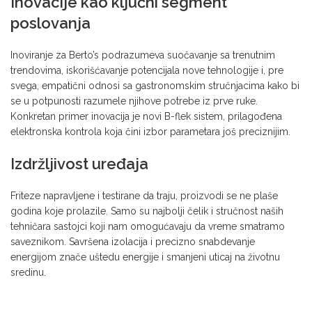
Inovacije kao ključni segment
poslovanja
Inoviranje za Berto’s podrazumeva suočavanje sa trenutnim
trendovima, iskorišćavanje potencijala nove tehnologije i, pre
svega, empatični odnosi sa gastronomskim stručnjacima kako bi
se u potpunosti razumele njihove potrebe iz prve ruke.
Konkretan primer inovacija je novi B-flek sistem, prilagođena
elektronska kontrola koja čini izbor parametara još preciznijim.
Izdržljivost uređaja
Friteze napravljene i testirane da traju, proizvodi se ne plaše
godina koje prolazile. Samo su najbolji čelik i stručnost naših
tehničara sastojci koji nam omogućavaju da vreme smatramo
saveznikom. Savršena izolacija i precizno snabdevanje
energijom znače uštedu energije i smanjeni uticaj na životnu
sredinu.