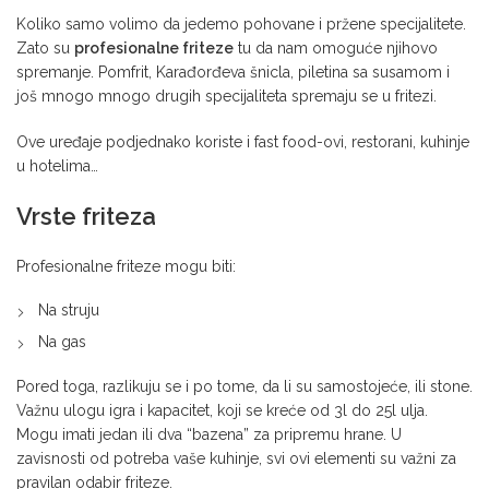
Koliko samo volimo da jedemo pohovane i pržene specijalitete.
Zato su
profesionalne friteze
tu da nam omoguće njihovo
spremanje. Pomfrit, Karađorđeva šnicla, piletina sa susamom i
još mnogo mnogo drugih specijaliteta spremaju se u fritezi.
Ove uređaje podjednako koriste i fast food-ovi, restorani, kuhinje
u hotelima…
Vrste friteza
Profesionalne friteze mogu biti:
Na struju
Na gas
Pored toga, razlikuju se i po tome, da li su samostojeće, ili stone.
Važnu ulogu igra i kapacitet, koji se kreće od 3l do 25l ulja.
Mogu imati jedan ili dva “bazena” za pripremu hrane. U
zavisnosti od potreba vaše kuhinje, svi ovi elementi su važni za
pravilan odabir friteze.