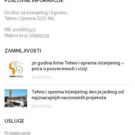
POSLOVNE INFORMACIJE
Društvo za inženjering i trgovinu
Tehno i Oprema DOO Niš
PIB: 100666323
Matični broj: 06999239
ZANIMLJIVOSTI
30 godina firme Tehno i oprema inženjering –
priča o posvećenosti i viziji
31/12/2024
Tehno i oprema Inženjering deo je jednog od
najznačajnijih nacionalnih projekata
18/07/2024
USLUGE
Projektovanje