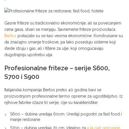
Gasne friteze su tradicionalno ekonomičnije, ali sa povećanjem
cena gasa, stvari se menjaju. Savremene friteze proizvođača
Bertos
pokazale su se kao veoma ekonomične. Konstruisane su
da značajno smanje troškove, pa tako poseduju sisteme koji
štede struju i gas, ali i filtere za ulje, koji omogućavaju
dugotrajniju upotrebu ulja.
Profesionalne friteze – serije S600,
S700 i S900
Italijanska kompanija Bertos preko 40 godina bavi se
proizvodnjom profesionalne termo opreme za ugostiteljstvo. Iz
njihove fabrike izlaze tri serije, čije su karakteristike:
S600 – dubina uređaja 60cm. Uređaji pogodni za fast food i
manje restorane
S700 – dubina uređaja 70 cm. Idealno za
a la cart restorane
.