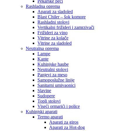
Pekarske peći
Rashladna oprema
Aparati za sladoled
Blast Chiler – šok komore
Rashladni stolovi
Vertikalni frižideri i zamrzivači
Frižideri za vino
Vitrine za kolače
Vitrine za sladoled
Neutralna oprema
Lampe
Kante
Kuhinjske haube
Neutralni stolovi
Panjevi za meso
Samoposlužne linije
Sanitarni umivaonici
Slavine
Sudopere
Topli stolovi
Viseći ormarići i police
Kuhinjski aparati
Termo aparati
Aparati za giros
Aparati za Hot-dog