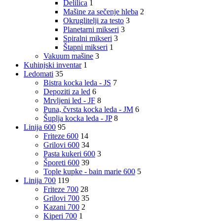
Delilica
1
Mašine za sečenje hleba
2
Okruglitelji za testo
3
Planetarni mikseri
3
Spiralni mikseri
3
Štapni mikseri
1
Vakuum mašine
3
Kuhinjski inventar
1
Ledomati
35
Bistra kocka leda - JS
7
Depoziti za led
6
Mrvljeni led - JF
8
Puna, čvrsta kocka leda - JM
6
Šuplja kocka leda - JP
8
Linija 600
95
Friteze 600
14
Grilovi 600
34
Pasta kukeri 600
3
Šporeti 600
39
Tople kupke - bain marie 600
5
Linija 700
119
Friteze 700
28
Grilovi 700
35
Kazani 700
2
Kiperi 700
1