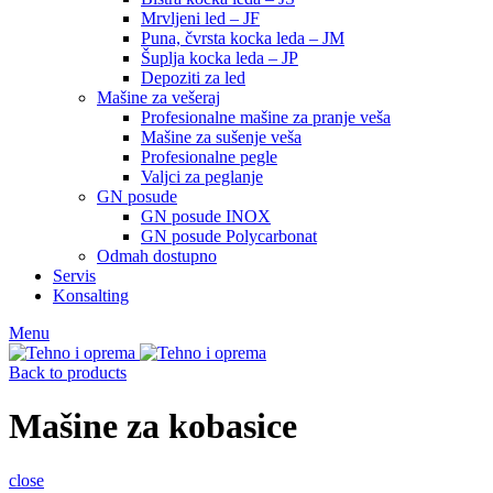
Mrvljeni led – JF
Puna, čvrsta kocka leda – JM
Šuplja kocka leda – JP
Depoziti za led
Mašine za vešeraj
Profesionalne mašine za pranje veša
Mašine za sušenje veša
Profesionalne pegle
Valjci za peglanje
GN posude
GN posude INOX
GN posude Polycarbonat
Odmah dostupno
Servis
Konsalting
Menu
Back to products
Mašine za kobasice
close