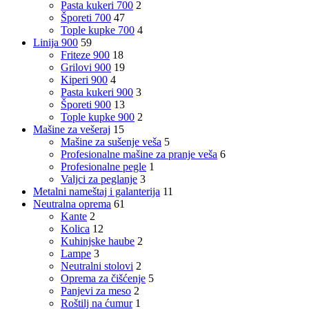
Pasta kukeri 700
2
Šporeti 700
47
Tople kupke 700
4
Linija 900
59
Friteze 900
18
Grilovi 900
19
Kiperi 900
4
Pasta kukeri 900
3
Šporeti 900
13
Tople kupke 900
2
Mašine za vešeraj
15
Mašine za sušenje veša
5
Profesionalne mašine za pranje veša
6
Profesionalne pegle
1
Valjci za peglanje
3
Metalni nameštaj i galanterija
11
Neutralna oprema
61
Kante
2
Kolica
12
Kuhinjske haube
2
Lampe
3
Neutralni stolovi
2
Oprema za čišćenje
5
Panjevi za meso
2
Roštilj na ćumur
1