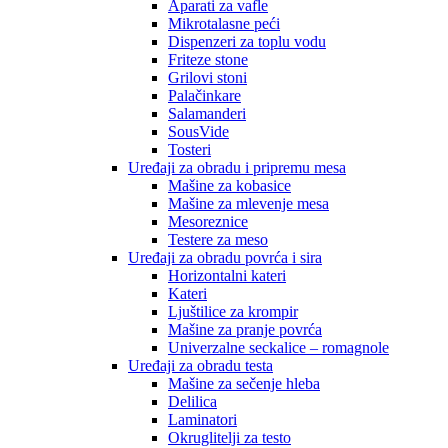
Aparati za vafle
Mikrotalasne peći
Dispenzeri za toplu vodu
Friteze stone
Grilovi stoni
Palačinkare
Salamanderi
SousVide
Tosteri
Uređaji za obradu i pripremu mesa
Mašine za kobasice
Mašine za mlevenje mesa
Mesoreznice
Testere za meso
Uređaji za obradu povrća i sira
Horizontalni kateri
Kateri
Ljuštilice za krompir
Mašine za pranje povrća
Univerzalne seckalice – romagnole
Uređaji za obradu testa
Mašine za sečenje hleba
Delilica
Laminatori
Okruglitelji za testo