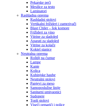
Pekarske peći
Mesilice za testo
Laminatori
Rashladna oprema
Rashladni stolovi
Vertikalni frižideri i zamrzivači
Blast Chiler – šok komore
Frižideri za vino
Vitrine za sladoled
Aparati za sladoled
Vitrine za kolače
Koktel stanice
Neutralna oprema
Roštilj na ćumur
Lampe
Kante
Kolica
Kuhinjske haube
Neutralni stolovi
Panjevi za meso
Samoposlužne linije
Sanitarni umivaonici
Sudopere
Topli stolovi
Viseći ormarići i police