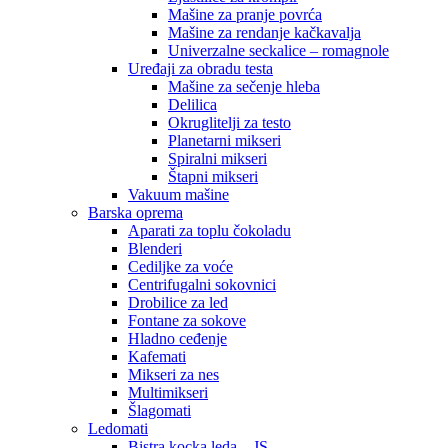
Mašine za pranje povrća
Mašine za rendanje kačkavalja
Univerzalne seckalice – romagnole
Uređaji za obradu testa
Mašine za sečenje hleba
Delilica
Okruglitelji za testo
Planetarni mikseri
Spiralni mikseri
Štapni mikseri
Vakuum mašine
Barska oprema
Aparati za toplu čokoladu
Blenderi
Cediljke za voće
Centrifugalni sokovnici
Drobilice za led
Fontane za sokove
Hladno ceđenje
Kafemati
Mikseri za nes
Multimikseri
Šlagomati
Ledomati
Bistra kocka leda – JS