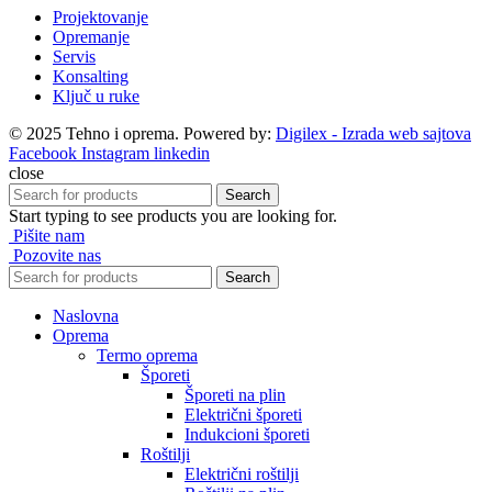
Projektovanje
Opremanje
Servis
Konsalting
Ključ u ruke
© 2025 Tehno i oprema. Powered by:
Digilex - Izrada web sajtova
Facebook
Instagram
linkedin
close
Search
Start typing to see products you are looking for.
Pišite nam
Pozovite nas
Search
Naslovna
Oprema
Termo oprema
Šporeti
Šporeti na plin
Električni šporeti
Indukcioni šporeti
Roštilji
Električni roštilji