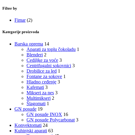
Filter by
Fimar
(2)
Kategorije proizvoda
Barska oprema
14
Aparati za toplu čokoladu
1
Blenderi
2
Cediljke za voće
3
Centrifugalni sokovnici
3
Drobilice za led
1
Fontane za sokove
1
Hladno ceđenje
3
Kafemati
3
Mikseri za nes
3
Multimikseri
2
Šlagomati
1
GN posude
19
GN posude INOX
16
GN posude Polycarbonat
3
Konvektomati
24
Kuhinjski aparati
63