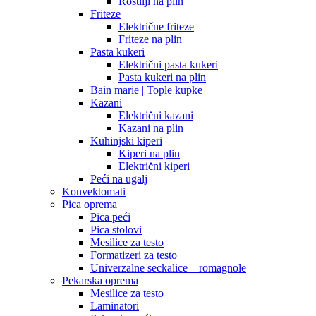
Roštilji na plin
Friteze
Električne friteze
Friteze na plin
Pasta kukeri
Električni pasta kukeri
Pasta kukeri na plin
Bain marie | Tople kupke
Kazani
Električni kazani
Kazani na plin
Kuhinjski kiperi
Kiperi na plin
Električni kiperi
Peći na ugalj
Konvektomati
Pica oprema
Pica peći
Pica stolovi
Mesilice za testo
Formatizeri za testo
Univerzalne seckalice – romagnole
Pekarska oprema
Mesilice za testo
Laminatori