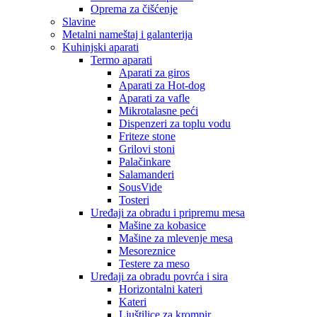
Oprema za čišćenje
Slavine
Metalni nameštaj i galanterija
Kuhinjski aparati
Termo aparati
Aparati za giros
Aparati za Hot-dog
Aparati za vafle
Mikrotalasne peći
Dispenzeri za toplu vodu
Friteze stone
Grilovi stoni
Palačinkare
Salamanderi
SousVide
Tosteri
Uređaji za obradu i pripremu mesa
Mašine za kobasice
Mašine za mlevenje mesa
Mesoreznice
Testere za meso
Uređaji za obradu povrća i sira
Horizontalni kateri
Kateri
Ljuštilice za krompir