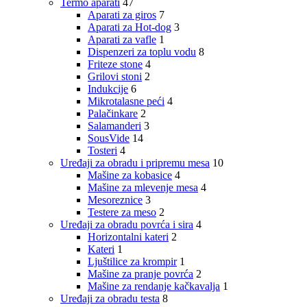
Termo aparati
47
Aparati za giros
7
Aparati za Hot-dog
3
Aparati za vafle
1
Dispenzeri za toplu vodu
8
Friteze stone
4
Grilovi stoni
2
Indukcije
6
Mikrotalasne peći
4
Palačinkare
2
Salamanderi
3
SousVide
14
Tosteri
4
Uređaji za obradu i pripremu mesa
10
Mašine za kobasice
4
Mašine za mlevenje mesa
4
Mesoreznice
3
Testere za meso
2
Uređaji za obradu povrća i sira
4
Horizontalni kateri
2
Kateri
1
Ljuštilice za krompir
1
Mašine za pranje povrća
2
Mašine za rendanje kačkavalja
1
Uređaji za obradu testa
8