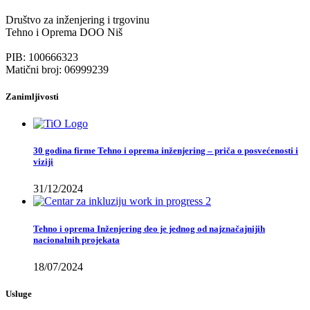
Društvo za inženjering i trgovinu
Tehno i Oprema DOO Niš
PIB: 100666323
Matični broj: 06999239
Zanimljivosti
30 godina firme Tehno i oprema inženjering – priča o posvećenosti i
viziji
31/12/2024
Tehno i oprema Inženjering deo je jednog od najznačajnijih
nacionalnih projekata
18/07/2024
Usluge