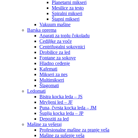
Planetarni mikseri
Mesilice za testo
Spiralni mikseri
Štapni mikseri
Vakuum mašine
Barska oprema
Aparati za toplu čokoladu
Cediljke za voće
Centrifugalni sokovnici
Drobilice za led
Fontane za sokove
Hladno ceđenje
Kafemati
Mikseri za nes
Multimikseri
Šlagomati
Ledomati
Bistra kocka leda – JS
Mrvljeni led – JF
Puna, čvrsta kocka leda – JM
Šuplja kocka leda – JP
Depoziti za led
Mašine za vešeraj
Profesionalne mašine za pranje veša
Mašine za sušenje veša