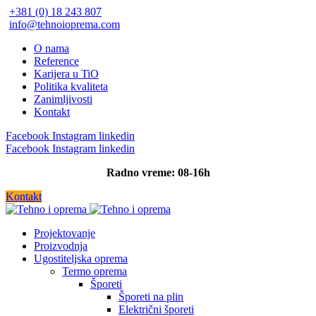
+381 (0) 18 243 807
info@tehnoioprema.com
O nama
Reference
Karijera u TiO
Politika kvaliteta
Zanimljivosti
Kontakt
Facebook
Instagram
linkedin
Facebook
Instagram
linkedin
Radno vreme: 08-16h
Kontakt
Projektovanje
Proizvodnja
Ugostiteljska oprema
Termo oprema
Šporeti
Šporeti na plin
Električni šporeti