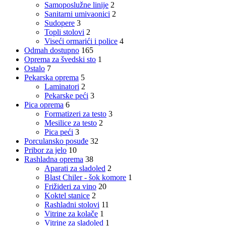
Samoposlužne linije
2
Sanitarni umivaonici
2
Sudopere
3
Topli stolovi
2
Viseći ormarići i police
4
Odmah dostupno
165
Oprema za švedski sto
1
Ostalo
7
Pekarska oprema
5
Laminatori
2
Pekarske peći
3
Pica oprema
6
Formatizeri za testo
3
Mesilice za testo
2
Pica peći
3
Porculansko posuđe
32
Pribor za jelo
10
Rashladna oprema
38
Aparati za sladoled
2
Blast Chiler - šok komore
1
Frižideri za vino
20
Koktel stanice
2
Rashladni stolovi
11
Vitrine za kolače
1
Vitrine za sladoled
1