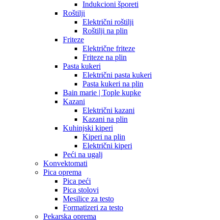
Indukcioni šporeti
Roštilji
Električni roštilji
Roštilji na plin
Friteze
Električne friteze
Friteze na plin
Pasta kukeri
Električni pasta kukeri
Pasta kukeri na plin
Bain marie | Tople kupke
Kazani
Električni kazani
Kazani na plin
Kuhinjski kiperi
Kiperi na plin
Električni kiperi
Peći na ugalj
Konvektomati
Pica oprema
Pica peći
Pica stolovi
Mesilice za testo
Formatizeri za testo
Pekarska oprema