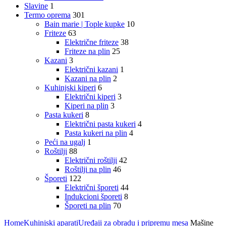
Slavine
1
Termo oprema
301
Bain marie | Tople kupke
10
Friteze
63
Električne friteze
38
Friteze na plin
25
Kazani
3
Električni kazani
1
Kazani na plin
2
Kuhinjski kiperi
6
Električni kiperi
3
Kiperi na plin
3
Pasta kukeri
8
Električni pasta kukeri
4
Pasta kukeri na plin
4
Peći na ugalj
1
Roštilji
88
Električni roštilji
42
Roštilji na plin
46
Šporeti
122
Električni šporeti
44
Indukcioni šporeti
8
Šporeti na plin
70
Home
Kuhinjski aparati
Uređaji za obradu i pripremu mesa
Mašine