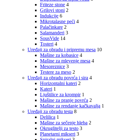
Friteze stone
4
Grilovi stoni
2
Indukcije
6
Mikrotalasne peći
4
Palačinkare
2
Salamanderi
3
SousVide
14
Tosteri
4
Uređaji za obradu i pripremu mesa
10
Mašine za kobasice
4
Mašine za mlevenje mesa
4
Mesoreznice
3
Testere za meso
2
Uređaji za obradu povrća i sira
4
Horizontalni kateri
2
Kateri
1
Ljuštilice za krompir
1
Mašine za pranje povrća
2
Mašine za rendanje kačkavalja
1
Uređaji za obradu testa
8
Delilica
1
Mašine za sečenje hleba
2
Okruglitelji za testo
3
Planetarni mikseri
3
Spiralni mikseri
3