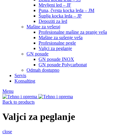
Mrvljeni led – JF
Puna, čvrsta kocka leda – JM
Šuplja kocka leda – JP
Depoziti za led
Mašine za vešeraj
Profesionalne mašine za pranje veša
Mašine za sušenje veša
Profesionalne pegle
Valjci za peglanje
GN posude
GN posude INOX
GN posude Polycarbonat
Odmah dostupno
Servis
Konsalting
Menu
Back to products
Valjci za peglanje
close