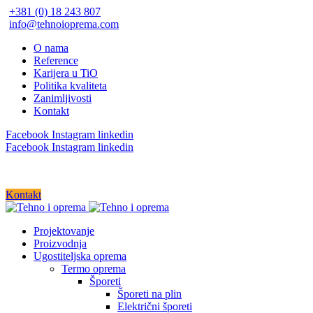
+381 (0) 18 243 807
info@tehnoioprema.com
O nama
Reference
Karijera u TiO
Politika kvaliteta
Zanimljivosti
Kontakt
Facebook
Instagram
linkedin
Facebook
Instagram
linkedin
Kontakt
Projektovanje
Proizvodnja
Ugostiteljska oprema
Termo oprema
Šporeti
Šporeti na plin
Električni šporeti