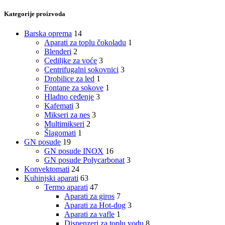
Kategorije proizvoda
Barska oprema
14
Aparati za toplu čokoladu
1
Blenderi
2
Cediljke za voće
3
Centrifugalni sokovnici
3
Drobilice za led
1
Fontane za sokove
1
Hladno ceđenje
3
Kafemati
3
Mikseri za nes
3
Multimikseri
2
Šlagomati
1
GN posude
19
GN posude INOX
16
GN posude Polycarbonat
3
Konvektomati
24
Kuhinjski aparati
63
Termo aparati
47
Aparati za giros
7
Aparati za Hot-dog
3
Aparati za vafle
1
Dispenzeri za toplu vodu
8