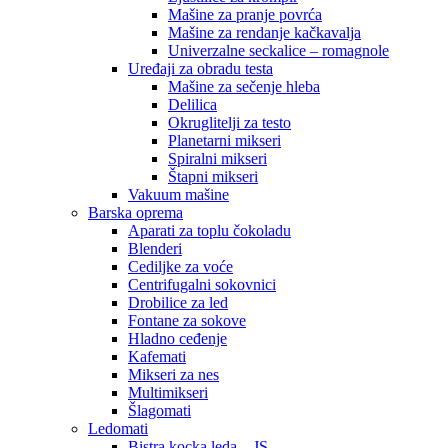
Mašine za pranje povrća
Mašine za rendanje kačkavalja
Univerzalne seckalice – romagnole
Uređaji za obradu testa
Mašine za sečenje hleba
Delilica
Okruglitelji za testo
Planetarni mikseri
Spiralni mikseri
Štapni mikseri
Vakuum mašine
Barska oprema
Aparati za toplu čokoladu
Blenderi
Cediljke za voće
Centrifugalni sokovnici
Drobilice za led
Fontane za sokove
Hladno ceđenje
Kafemati
Mikseri za nes
Multimikseri
Šlagomati
Ledomati
Bistra kocka leda – JS