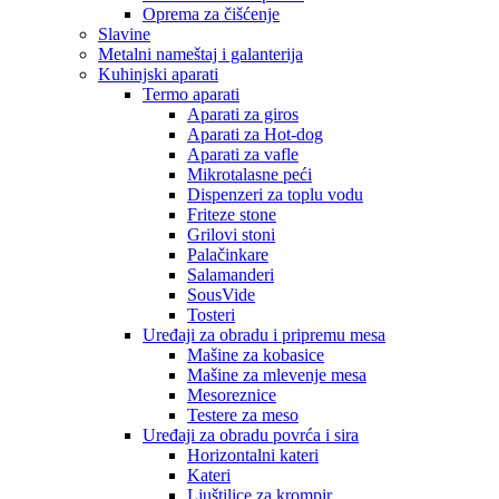
Oprema za čišćenje
Slavine
Metalni nameštaj i galanterija
Kuhinjski aparati
Termo aparati
Aparati za giros
Aparati za Hot-dog
Aparati za vafle
Mikrotalasne peći
Dispenzeri za toplu vodu
Friteze stone
Grilovi stoni
Palačinkare
Salamanderi
SousVide
Tosteri
Uređaji za obradu i pripremu mesa
Mašine za kobasice
Mašine za mlevenje mesa
Mesoreznice
Testere za meso
Uređaji za obradu povrća i sira
Horizontalni kateri
Kateri
Ljuštilice za krompir