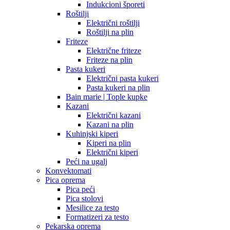
Indukcioni šporeti
Roštilji
Električni roštilji
Roštilji na plin
Friteze
Električne friteze
Friteze na plin
Pasta kukeri
Električni pasta kukeri
Pasta kukeri na plin
Bain marie | Tople kupke
Kazani
Električni kazani
Kazani na plin
Kuhinjski kiperi
Kiperi na plin
Električni kiperi
Peći na ugalj
Konvektomati
Pica oprema
Pica peći
Pica stolovi
Mesilice za testo
Formatizeri za testo
Pekarska oprema