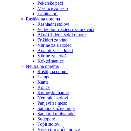
Pekarske peći
Mesilice za testo
Laminatori
Rashladna oprema
Rashladni stolovi
Vertikalni frižideri i zamrzivači
Blast Chiler – šok komore
Frižideri za vino
Vitrine za sladoled
Aparati za sladoled
Vitrine za kolače
Koktel stanice
Neutralna oprema
Roštilj na ćumur
Lampe
Kante
Kolica
Kuhinjske haube
Neutralni stolovi
Panjevi za meso
Samoposlužne linije
Sanitarni umivaonici
Sudopere
Topli stolovi
Viseći ormarići i police