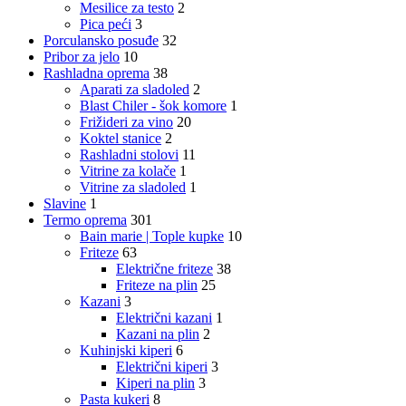
Mesilice za testo
2
Pica peći
3
Porculansko posuđe
32
Pribor za jelo
10
Rashladna oprema
38
Aparati za sladoled
2
Blast Chiler - šok komore
1
Frižideri za vino
20
Koktel stanice
2
Rashladni stolovi
11
Vitrine za kolače
1
Vitrine za sladoled
1
Slavine
1
Termo oprema
301
Bain marie | Tople kupke
10
Friteze
63
Električne friteze
38
Friteze na plin
25
Kazani
3
Električni kazani
1
Kazani na plin
2
Kuhinjski kiperi
6
Električni kiperi
3
Kiperi na plin
3
Pasta kukeri
8