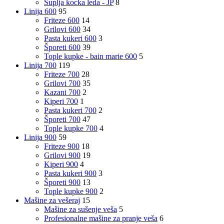
Šuplja kocka leda - JP
8
Linija 600
95
Friteze 600
14
Grilovi 600
34
Pasta kukeri 600
3
Šporeti 600
39
Tople kupke - bain marie 600
5
Linija 700
119
Friteze 700
28
Grilovi 700
35
Kazani 700
2
Kiperi 700
1
Pasta kukeri 700
2
Šporeti 700
47
Tople kupke 700
4
Linija 900
59
Friteze 900
18
Grilovi 900
19
Kiperi 900
4
Pasta kukeri 900
3
Šporeti 900
13
Tople kupke 900
2
Mašine za vešeraj
15
Mašine za sušenje veša
5
Profesionalne mašine za pranje veša
6