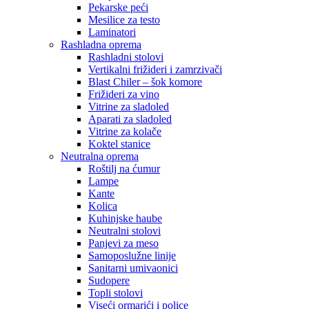
Pekarske peći
Mesilice za testo
Laminatori
Rashladna oprema
Rashladni stolovi
Vertikalni frižideri i zamrzivači
Blast Chiler – šok komore
Frižideri za vino
Vitrine za sladoled
Aparati za sladoled
Vitrine za kolače
Koktel stanice
Neutralna oprema
Roštilj na ćumur
Lampe
Kante
Kolica
Kuhinjske haube
Neutralni stolovi
Panjevi za meso
Samoposlužne linije
Sanitarni umivaonici
Sudopere
Topli stolovi
Viseći ormarići i police