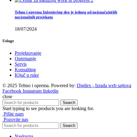
Tehno i oprema Inženjering deo je jednog od najznačajnijih
nacionalnih projekata
18/07/2024
Usluge
Projektovanje
Opremanje
Servis
Konsalting
Ključ u ruke
© 2025 Tehno i oprema. Powered by:
Digilex - Izrada web sajtova
Facebook
Instagram
linkedin
close
Search
Start typing to see products you are looking for.
Pišite nam
Pozovite nas
Search
Naslovna