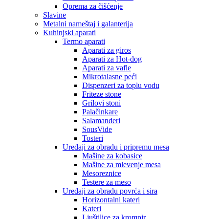
Oprema za čišćenje
Slavine
Metalni nameštaj i galanterija
Kuhinjski aparati
Termo aparati
Aparati za giros
Aparati za Hot-dog
Aparati za vafle
Mikrotalasne peći
Dispenzeri za toplu vodu
Friteze stone
Grilovi stoni
Palačinkare
Salamanderi
SousVide
Tosteri
Uređaji za obradu i pripremu mesa
Mašine za kobasice
Mašine za mlevenje mesa
Mesoreznice
Testere za meso
Uređaji za obradu povrća i sira
Horizontalni kateri
Kateri
Ljuštilice za krompir