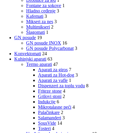
Drobilice za led
1
Fontane za sokove
1
Hladno ceđenje
3
Kafemati
3
Mikseri za nes
3
Multimikseri
2
Šlagomati
1
GN posude
19
GN posude INOX
16
GN posude Polycarbonat
3
Konvektomati
24
Kuhinjski aparati
63
Termo aparati
47
Aparati za giros
7
Aparati za Hot-dog
3
Aparati za vafle
1
Dispenzeri za toplu vodu
8
Friteze stone
4
Grilovi stoni
2
Indukcije
6
Mikrotalasne peći
4
Palačinkare
2
Salamanderi
3
SousVide
14
Tosteri
4