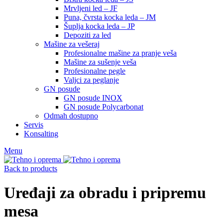
Mrvljeni led – JF
Puna, čvrsta kocka leda – JM
Šuplja kocka leda – JP
Depoziti za led
Mašine za vešeraj
Profesionalne mašine za pranje veša
Mašine za sušenje veša
Profesionalne pegle
Valjci za peglanje
GN posude
GN posude INOX
GN posude Polycarbonat
Odmah dostupno
Servis
Konsalting
Menu
Back to products
Uređaji za obradu i pripremu
mesa