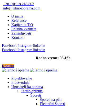
+381 (0) 18 243 807
info@tehnoioprema.com
O nama
Reference
Karijera u TiO
Politika kvaliteta
Zanimljivosti
Kontakt
Facebook
Instagram
linkedin
Facebook
Instagram
linkedin
Radno vreme: 08-16h
Kontakt
Projektovanje
Proizvodnja
Ugostiteljska oprema
Termo oprema
Šporeti
Šporeti na plin
Električni šporeti