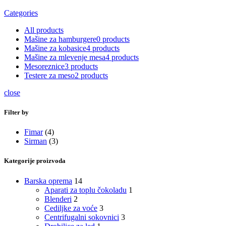
Categories
All
products
Mašine za hamburgere
0
products
Mašine za kobasice
4
products
Mašine za mlevenje mesa
4
products
Mesoreznice
3
products
Testere za meso
2
products
close
Filter by
Fimar
(4)
Sirman
(3)
Kategorije proizvoda
Barska oprema
14
Aparati za toplu čokoladu
1
Blenderi
2
Cediljke za voće
3
Centrifugalni sokovnici
3