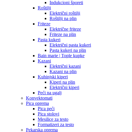
Indukcioni šporeti
Roštilji
Električni roštilji
Roštilji na plin
Friteze
Električne friteze
Friteze na plin
Pasta kukeri
Električni pasta kukeri
Pasta kukeri na plin
Bain marie | Tople kupke
Kazani
Električni kazani
Kazani na plin
Kuhinjski kiperi
Kiperi na plin
Električni kiperi
Peći na ugalj
Konvektomati
Pica oprema
Pica peći
Pica stolovi
Mesilice za testo
Formatizeri za testo
Pekarska oprema