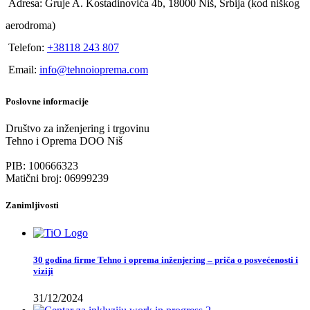
Adresa: Gruje A. Kostadinovića 4b, 18000 Niš, Srbija (kod niškog
aerodroma)
Telefon:
+38118 243 807
Email:
info@tehnoioprema.com
Poslovne informacije
Društvo za inženjering i trgovinu
Tehno i Oprema DOO Niš
PIB: 100666323
Matični broj: 06999239
Zanimljivosti
30 godina firme Tehno i oprema inženjering – priča o posvećenosti i
viziji
31/12/2024