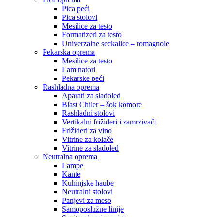
Pica peći
Pica stolovi
Mesilice za testo
Formatizeri za testo
Univerzalne seckalice – romagnole
Pekarska oprema
Mesilice za testo
Laminatori
Pekarske peći
Rashladna oprema
Aparati za sladoled
Blast Chiler – šok komore
Rashladni stolovi
Vertikalni frižideri i zamrzivači
Frižideri za vino
Vitrine za kolače
Vitrine za sladoled
Neutralna oprema
Lampe
Kante
Kuhinjske haube
Neutralni stolovi
Panjevi za meso
Samoposlužne linije