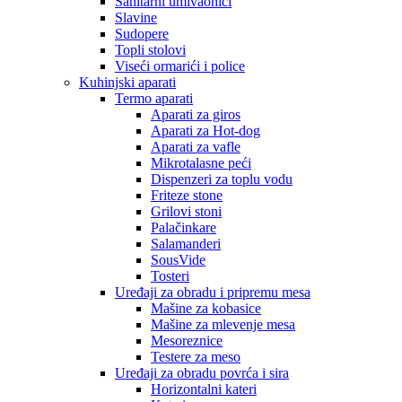
Sanitarni umivaonici
Slavine
Sudopere
Topli stolovi
Viseći ormarići i police
Kuhinjski aparati
Termo aparati
Aparati za giros
Aparati za Hot-dog
Aparati za vafle
Mikrotalasne peći
Dispenzeri za toplu vodu
Friteze stone
Grilovi stoni
Palačinkare
Salamanderi
SousVide
Tosteri
Uređaji za obradu i pripremu mesa
Mašine za kobasice
Mašine za mlevenje mesa
Mesoreznice
Testere za meso
Uređaji za obradu povrća i sira
Horizontalni kateri