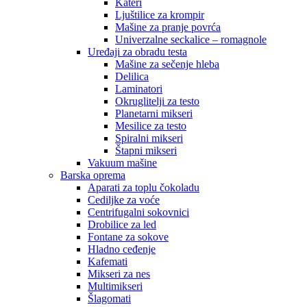
Kateri
Ljuštilice za krompir
Mašine za pranje povrća
Univerzalne seckalice – romagnole
Uređaji za obradu testa
Mašine za sečenje hleba
Delilica
Laminatori
Okruglitelji za testo
Planetarni mikseri
Mesilice za testo
Spiralni mikseri
Štapni mikseri
Vakuum mašine
Barska oprema
Aparati za toplu čokoladu
Cediljke za voće
Centrifugalni sokovnici
Drobilice za led
Fontane za sokove
Hladno ceđenje
Kafemati
Mikseri za nes
Multimikseri
Šlagomati