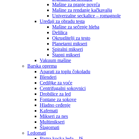
Mašine za pranje povrća
Mašine za rendanje kačkavalja
Univerzalne seckalice – romagnole
Uređaji za obradu testa
Mašine za sečenje hleba
Delilica
Okruglitelji za testo
Planetarni mikseri
Spiralni mikseri
Štapni mikseri
Vakuum mašine
Barska oprema
Aparati za toplu čokoladu
Blenderi
Cediljke za voće
Centrifugalni sokovnici
Drobilice za led
Fontane za sokove
Hladno ceđenje
Kafemati
Mikseri za nes
Multimikseri
Šlagomati
Ledomati
Bistra kocka leda – JS