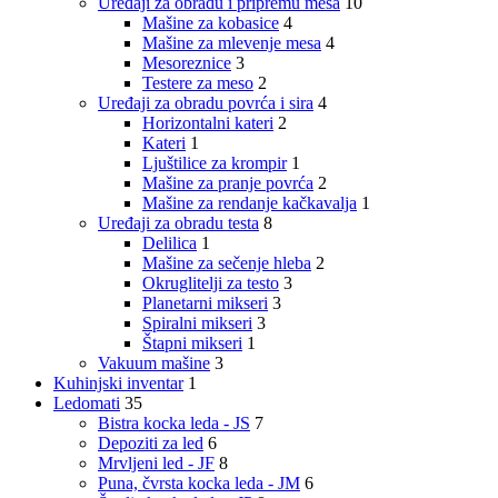
Uređaji za obradu i pripremu mesa
10
Mašine za kobasice
4
Mašine za mlevenje mesa
4
Mesoreznice
3
Testere za meso
2
Uređaji za obradu povrća i sira
4
Horizontalni kateri
2
Kateri
1
Ljuštilice za krompir
1
Mašine za pranje povrća
2
Mašine za rendanje kačkavalja
1
Uređaji za obradu testa
8
Delilica
1
Mašine za sečenje hleba
2
Okruglitelji za testo
3
Planetarni mikseri
3
Spiralni mikseri
3
Štapni mikseri
1
Vakuum mašine
3
Kuhinjski inventar
1
Ledomati
35
Bistra kocka leda - JS
7
Depoziti za led
6
Mrvljeni led - JF
8
Puna, čvrsta kocka leda - JM
6