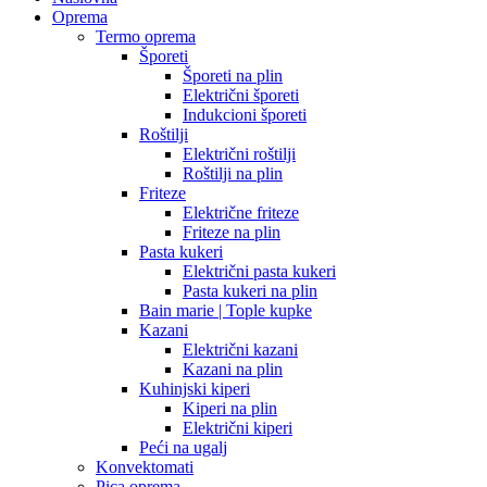
Oprema
Termo oprema
Šporeti
Šporeti na plin
Električni šporeti
Indukcioni šporeti
Roštilji
Električni roštilji
Roštilji na plin
Friteze
Električne friteze
Friteze na plin
Pasta kukeri
Električni pasta kukeri
Pasta kukeri na plin
Bain marie | Tople kupke
Kazani
Električni kazani
Kazani na plin
Kuhinjski kiperi
Kiperi na plin
Električni kiperi
Peći na ugalj
Konvektomati
Pica oprema