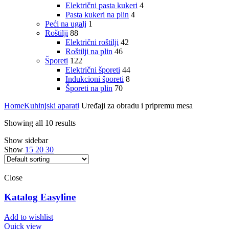
Električni pasta kukeri
4
Pasta kukeri na plin
4
Peći na ugalj
1
Roštilji
88
Električni roštilji
42
Roštilji na plin
46
Šporeti
122
Električni šporeti
44
Indukcioni šporeti
8
Šporeti na plin
70
Home
Kuhinjski aparati
Uređaji za obradu i pripremu mesa
Showing all 10 results
Show sidebar
Show
15
20
30
Close
Katalog Easyline
Add to wishlist
Quick view