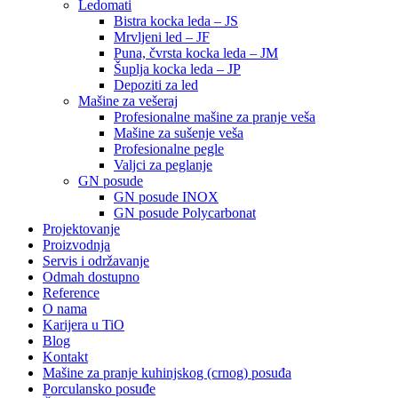
Ledomati
Bistra kocka leda – JS
Mrvljeni led – JF
Puna, čvrsta kocka leda – JM
Šuplja kocka leda – JP
Depoziti za led
Mašine za vešeraj
Profesionalne mašine za pranje veša
Mašine za sušenje veša
Profesionalne pegle
Valjci za peglanje
GN posude
GN posude INOX
GN posude Polycarbonat
Projektovanje
Proizvodnja
Servis i održavanje
Odmah dostupno
Reference
O nama
Karijera u TiO
Blog
Kontakt
Mašine za pranje kuhinjskog (crnog) posuđa
Porculansko posuđe