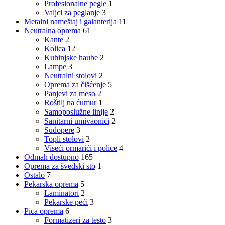
Profesionalne pegle
1
Valjci za peglanje
3
Metalni nameštaj i galanterija
11
Neutralna oprema
61
Kante
2
Kolica
12
Kuhinjske haube
2
Lampe
3
Neutralni stolovi
2
Oprema za čišćenje
5
Panjevi za meso
2
Roštilj na ćumur
1
Samoposlužne linije
2
Sanitarni umivaonici
2
Sudopere
3
Topli stolovi
2
Viseći ormarići i police
4
Odmah dostupno
165
Oprema za švedski sto
1
Ostalo
7
Pekarska oprema
5
Laminatori
2
Pekarske peći
3
Pica oprema
6
Formatizeri za testo
3