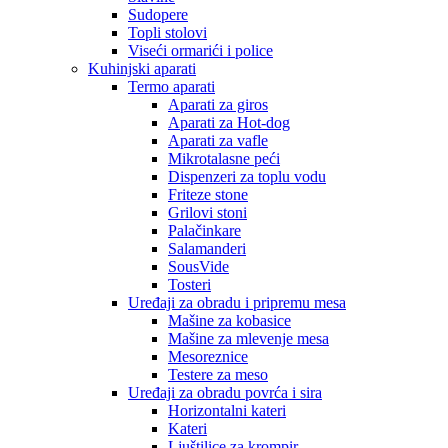
Sudopere
Topli stolovi
Viseći ormarići i police
Kuhinjski aparati
Termo aparati
Aparati za giros
Aparati za Hot-dog
Aparati za vafle
Mikrotalasne peći
Dispenzeri za toplu vodu
Friteze stone
Grilovi stoni
Palačinkare
Salamanderi
SousVide
Tosteri
Uređaji za obradu i pripremu mesa
Mašine za kobasice
Mašine za mlevenje mesa
Mesoreznice
Testere za meso
Uređaji za obradu povrća i sira
Horizontalni kateri
Kateri
Ljuštilice za krompir