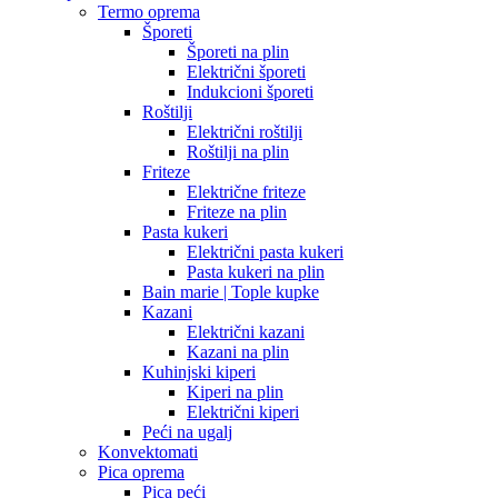
Termo oprema
Šporeti
Šporeti na plin
Električni šporeti
Indukcioni šporeti
Roštilji
Električni roštilji
Roštilji na plin
Friteze
Električne friteze
Friteze na plin
Pasta kukeri
Električni pasta kukeri
Pasta kukeri na plin
Bain marie | Tople kupke
Kazani
Električni kazani
Kazani na plin
Kuhinjski kiperi
Kiperi na plin
Električni kiperi
Peći na ugalj
Konvektomati
Pica oprema
Pica peći