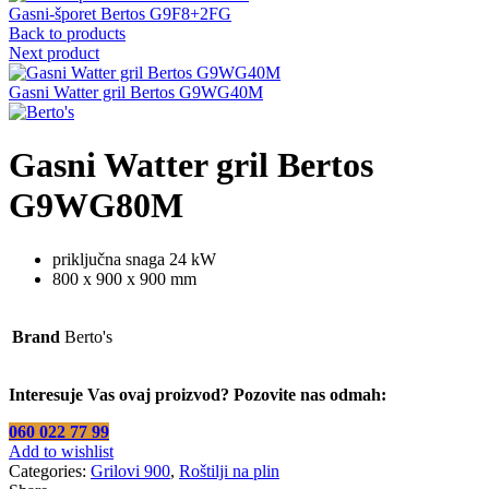
Gasni-šporet Bertos G9F8+2FG
Back to products
Next product
Gasni Watter gril Bertos G9WG40M
Gasni Watter gril Bertos
G9WG80M
priključna snaga 24 kW
800 x 900 x 900 mm
Brand
Berto's
Interesuje Vas ovaj proizvod? Pozovite nas odmah:
060 022 77 99
Add to wishlist
Categories:
Grilovi 900
,
Roštilji na plin