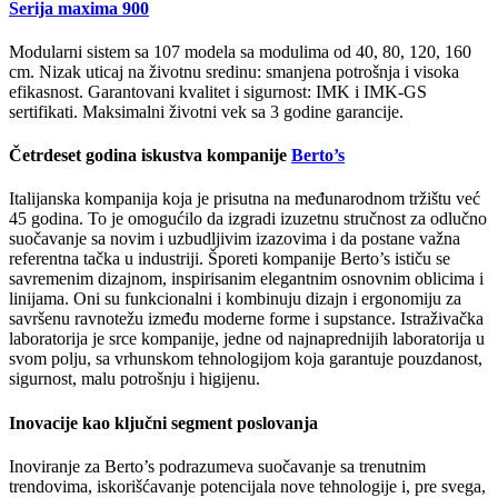
Serija maxima 900
Modularni sistem sa 107 modela sa modulima od 40, 80, 120, 160
cm. Nizak uticaj na životnu sredinu: smanjena potrošnja i visoka
efikasnost. Garantovani kvalitet i sigurnost: IMK i IMK-GS
sertifikati. Maksimalni životni vek sa 3 godine garancije.
Četrdeset godina iskustva kompanije
Berto’s
Italijanska kompanija koja je prisutna na međunarodnom tržištu već
45 godina. To je omogućilo da izgradi izuzetnu stručnost za odlučno
suočavanje sa novim i uzbudljivim izazovima i da postane važna
referentna tačka u industriji. Šporeti kompanije Berto’s ističu se
savremenim dizajnom, inspirisanim elegantnim osnovnim oblicima i
linijama. Oni su funkcionalni i kombinuju dizajn i ergonomiju za
savršenu ravnotežu između moderne forme i supstance. Istraživačka
laboratorija je srce kompanije, jedne od najnaprednijih laboratorija u
svom polju, sa vrhunskom tehnologijom koja garantuje pouzdanost,
sigurnost, malu potrošnju i higijenu.
Inovacije kao ključni segment poslovanja
Inoviranje za Berto’s podrazumeva suočavanje sa trenutnim
trendovima, iskorišćavanje potencijala nove tehnologije i, pre svega,