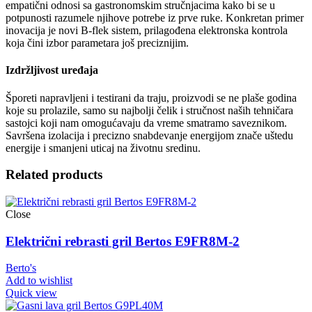
empatični odnosi sa gastronomskim stručnjacima kako bi se u
potpunosti razumele njihove potrebe iz prve ruke. Konkretan primer
inovacija je novi B-flek sistem, prilagođena elektronska kontrola
koja čini izbor parametara još preciznijim.
Izdržljivost uređaja
Šporeti napravljeni i testirani da traju, proizvodi se ne plaše godina
koje su prolazile, samo su najbolji čelik i stručnost naših tehničara
sastojci koji nam omogućavaju da vreme smatramo saveznikom.
Savršena izolacija i precizno snabdevanje energijom znače uštedu
energije i smanjeni uticaj na životnu sredinu.
Related products
Close
Električni rebrasti gril Bertos E9FR8M-2
Berto's
Add to wishlist
Quick view