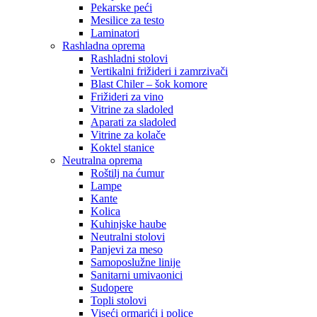
Pekarske peći
Mesilice za testo
Laminatori
Rashladna oprema
Rashladni stolovi
Vertikalni frižideri i zamrzivači
Blast Chiler – šok komore
Frižideri za vino
Vitrine za sladoled
Aparati za sladoled
Vitrine za kolače
Koktel stanice
Neutralna oprema
Roštilj na ćumur
Lampe
Kante
Kolica
Kuhinjske haube
Neutralni stolovi
Panjevi za meso
Samoposlužne linije
Sanitarni umivaonici
Sudopere
Topli stolovi
Viseći ormarići i police