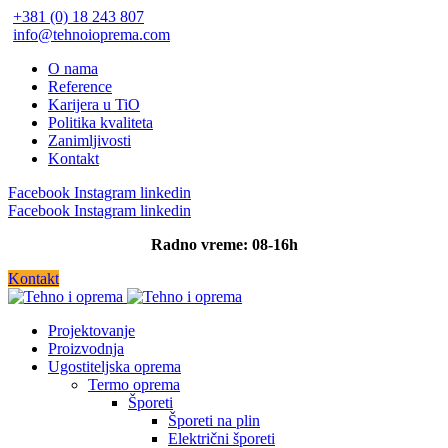
+381 (0) 18 243 807
info@tehnoioprema.com
O nama
Reference
Karijera u TiO
Politika kvaliteta
Zanimljivosti
Kontakt
Facebook
Instagram
linkedin
Facebook
Instagram
linkedin
Radno vreme: 08-16h
Kontakt
Projektovanje
Proizvodnja
Ugostiteljska oprema
Termo oprema
Šporeti
Šporeti na plin
Električni šporeti