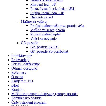
Bistra kocka leda – JS
Mrvljeni led – JF
Puna, čvrsta kocka leda – JM
Šuplja kocka leda – JP
Depoziti za led
Mašine za vešeraj
Profesionalne mašine za pranje veša
Mašine za sušenje veša
Profesionalne pegle
Valjci za peglanje
GN posude
GN posude INOX
GN posude Polycarbonat
Projektovanje
Proizvodnja
Servis i održavanje
Odmah dostupno
Reference
O nama
Karijera u TiO
Blog
Kontakt
Mašine za pranje kuhinjskog (crnog) posuđa
Porculansko posuđe
Čaše i stakleni program