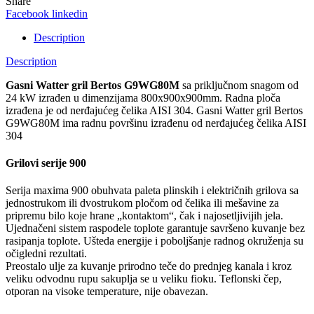
Share
Facebook
linkedin
Description
Description
Gasni Watter gril Bertos G9WG80M
sa priključnom snagom od
24 kW izrađen u dimenzijama 800x900x900mm. Radna ploča
izrađena je od nerđajućeg čelika AISI 304. Gasni Watter gril Bertos
G9WG80M ima radnu površinu izrađenu od nerđajućeg čelika AISI
304
Grilovi serije 900
Serija maxima 900 obuhvata paleta plinskih i električnih grilova sa
jednostrukom ili dvostrukom pločom od čelika ili mešavine za
pripremu bilo koje hrane „kontaktom“, čak i najosetljivijih jela.
Ujednačeni sistem raspodele toplote garantuje savršeno kuvanje bez
rasipanja toplote. Ušteda energije i poboljšanje radnog okruženja su
očigledni rezultati.
Preostalo ulje za kuvanje prirodno teče do prednjeg kanala i kroz
veliku odvodnu rupu sakuplja se u veliku fioku. Teflonski čep,
otporan na visoke temperature, nije obavezan.