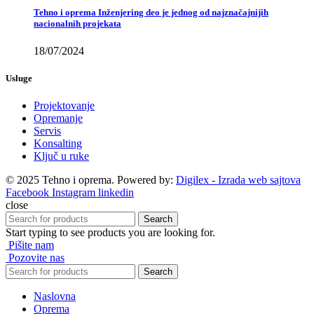
Tehno i oprema Inženjering deo je jednog od najznačajnijih
nacionalnih projekata
18/07/2024
Usluge
Projektovanje
Opremanje
Servis
Konsalting
Ključ u ruke
© 2025 Tehno i oprema. Powered by:
Digilex - Izrada web sajtova
Facebook
Instagram
linkedin
close
Search
Start typing to see products you are looking for.
Pišite nam
Pozovite nas
Search
Naslovna
Oprema