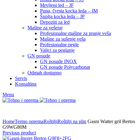
Mrvljeni led – JF
Puna, čvrsta kocka leda – JM
Šuplja kocka leda – JP
Depoziti za led
Mašine za vešeraj
Profesionalne mašine za pranje veša
Mašine za sušenje veša
Profesionalne pegle
Valjci za peglanje
GN posude
GN posude INOX
GN posude Polycarbonat
Odmah dostupno
Servis
Konsalting
Menu
Home
Termo oprema
Roštilji
Roštilji na plin
Gasni Watter gril Bertos
G9WG80M
Previous product