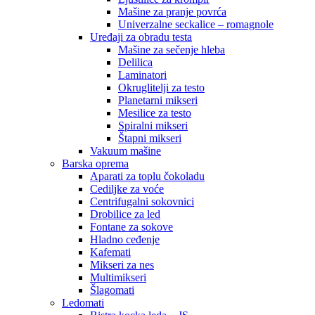
Mašine za pranje povrća
Univerzalne seckalice – romagnole
Uređaji za obradu testa
Mašine za sečenje hleba
Delilica
Laminatori
Okruglitelji za testo
Planetarni mikseri
Mesilice za testo
Spiralni mikseri
Štapni mikseri
Vakuum mašine
Barska oprema
Aparati za toplu čokoladu
Cediljke za voće
Centrifugalni sokovnici
Drobilice za led
Fontane za sokove
Hladno ceđenje
Kafemati
Mikseri za nes
Multimikseri
Šlagomati
Ledomati