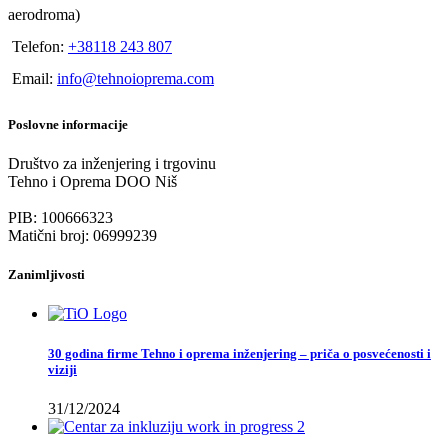
aerodroma)
Telefon:
+38118 243 807
Email:
info@tehnoioprema.com
Poslovne informacije
Društvo za inženjering i trgovinu
Tehno i Oprema DOO Niš
PIB: 100666323
Matični broj: 06999239
Zanimljivosti
30 godina firme Tehno i oprema inženjering – priča o posvećenosti i
viziji
31/12/2024