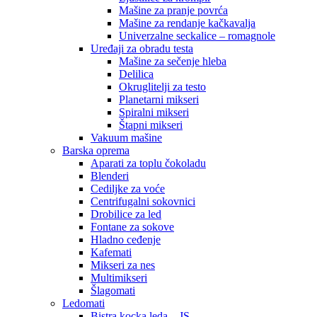
Mašine za pranje povrća
Mašine za rendanje kačkavalja
Univerzalne seckalice – romagnole
Uređaji za obradu testa
Mašine za sečenje hleba
Delilica
Okruglitelji za testo
Planetarni mikseri
Spiralni mikseri
Štapni mikseri
Vakuum mašine
Barska oprema
Aparati za toplu čokoladu
Blenderi
Cediljke za voće
Centrifugalni sokovnici
Drobilice za led
Fontane za sokove
Hladno ceđenje
Kafemati
Mikseri za nes
Multimikseri
Šlagomati
Ledomati
Bistra kocka leda – JS