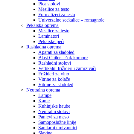
Pica stolovi
Mesilice za testo
Formatizeri za testo
Univerzalne seckalice – romagnole
Pekarska oprema
Mesilice za testo
Laminatori
Pekarske peći
Rashladna oprema
Aparati za sladoled
Blast Chiler – šok komore
Rashladni stolovi
Vertikalni frižideri i zamrzivači
Frižideri za vino
Vitrine za kolače
Vitrine za sladoled
Neutralna oprema
Lampe
Kante
Kuhinjske haube
Neutralni stolovi
Panjevi za meso
Samoposlužne linije
Sanitarni umivaonici
Slavine