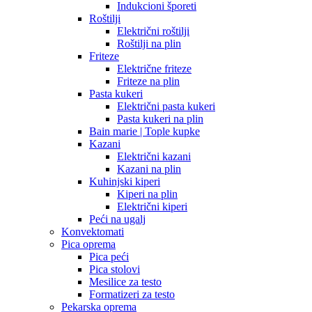
Indukcioni šporeti
Roštilji
Električni roštilji
Roštilji na plin
Friteze
Električne friteze
Friteze na plin
Pasta kukeri
Električni pasta kukeri
Pasta kukeri na plin
Bain marie | Tople kupke
Kazani
Električni kazani
Kazani na plin
Kuhinjski kiperi
Kiperi na plin
Električni kiperi
Peći na ugalj
Konvektomati
Pica oprema
Pica peći
Pica stolovi
Mesilice za testo
Formatizeri za testo
Pekarska oprema