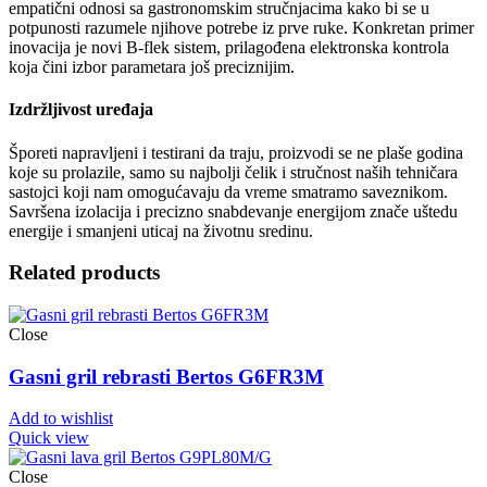
empatični odnosi sa gastronomskim stručnjacima kako bi se u
potpunosti razumele njihove potrebe iz prve ruke. Konkretan primer
inovacija je novi B-flek sistem, prilagođena elektronska kontrola
koja čini izbor parametara još preciznijim.
Izdržljivost uređaja
Šporeti napravljeni i testirani da traju, proizvodi se ne plaše godina
koje su prolazile, samo su najbolji čelik i stručnost naših tehničara
sastojci koji nam omogućavaju da vreme smatramo saveznikom.
Savršena izolacija i precizno snabdevanje energijom znače uštedu
energije i smanjeni uticaj na životnu sredinu.
Related products
Close
Gasni gril rebrasti Bertos G6FR3M
Add to wishlist
Quick view
Close