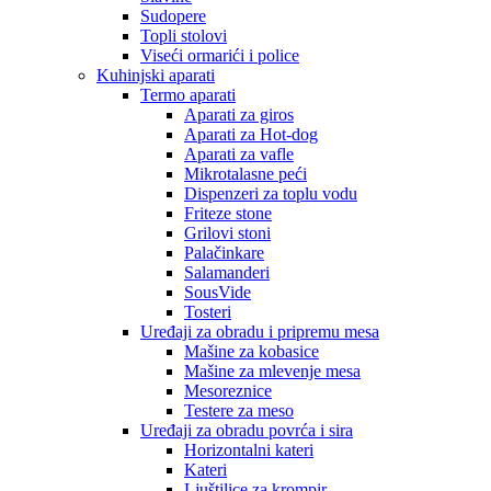
Sudopere
Topli stolovi
Viseći ormarići i police
Kuhinjski aparati
Termo aparati
Aparati za giros
Aparati za Hot-dog
Aparati za vafle
Mikrotalasne peći
Dispenzeri za toplu vodu
Friteze stone
Grilovi stoni
Palačinkare
Salamanderi
SousVide
Tosteri
Uređaji za obradu i pripremu mesa
Mašine za kobasice
Mašine za mlevenje mesa
Mesoreznice
Testere za meso
Uređaji za obradu povrća i sira
Horizontalni kateri
Kateri
Ljuštilice za krompir