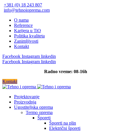
+381 (0) 18 243 807
info@tehnoioprema.com
O nama
Reference
Karijera u TiO
Politika kvaliteta
Zanimljivosti
Kontakt
Facebook
Instagram
linkedin
Facebook
Instagram
linkedin
Radno vreme: 08-16h
Kontakt
Projektovanje
Proizvodnja
Ugostiteljska oprema
Termo oprema
Šporeti
Šporeti na plin
Električni šporeti