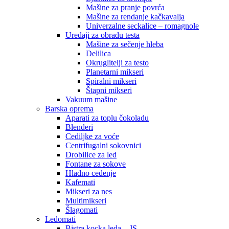
Mašine za pranje povrća
Mašine za rendanje kačkavalja
Univerzalne seckalice – romagnole
Uređaji za obradu testa
Mašine za sečenje hleba
Delilica
Okruglitelji za testo
Planetarni mikseri
Spiralni mikseri
Štapni mikseri
Vakuum mašine
Barska oprema
Aparati za toplu čokoladu
Blenderi
Cediljke za voće
Centrifugalni sokovnici
Drobilice za led
Fontane za sokove
Hladno ceđenje
Kafemati
Mikseri za nes
Multimikseri
Šlagomati
Ledomati
Bistra kocka leda – JS