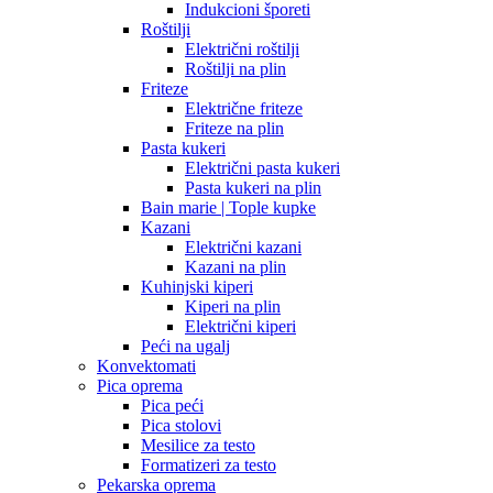
Indukcioni šporeti
Roštilji
Električni roštilji
Roštilji na plin
Friteze
Električne friteze
Friteze na plin
Pasta kukeri
Električni pasta kukeri
Pasta kukeri na plin
Bain marie | Tople kupke
Kazani
Električni kazani
Kazani na plin
Kuhinjski kiperi
Kiperi na plin
Električni kiperi
Peći na ugalj
Konvektomati
Pica oprema
Pica peći
Pica stolovi
Mesilice za testo
Formatizeri za testo
Pekarska oprema