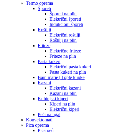
Termo oprema
Šporeti
Šporeti na plin
Električni šporeti
Indukcioni šporeti
Roštilji
Električni roštilji
Roštilji na plin
Friteze
Električne friteze
Friteze na plin
Pasta kukeri
Električni pasta kukeri
Pasta kukeri na plin
Bain marie | Tople kupke
Kazani
Električni kazani
Kazani na plin
Kuhinjski kiperi
Kiperi na plin
Električni kiperi
Peći na ugalj
Konvektomati
Pica oprema
Pica peći