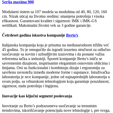
Serija maxima 900
Modularni sistem sa 107 modela sa modulima od 40, 80, 120, 160
cm. Nizak uticaj na životnu sredinu: smanjena potrošnja i visoka
efikasnost. Garantovani kvalitet i sigurnost: IMK i IMK-GS
sertifikati. Maksimalni životni vek sa 3 godine garancije.
Četrdeset godina iskustva kompanije
Berto’s
Italijanska kompanija koja je prisutna na međunarodnom tržištu već
45 godina. To je omogućilo da izgradi izuzetnu stručnost za odlučno
suočavanje sa novim i uzbudljivim izazovima i da postane važna
referentna tačka u industriji. Šporeti kompanije Berto’s ističu se
savremenim dizajnom, inspirisanim elegantnim osnovnim oblicima i
linijama. Oni su funkcionalni i kombinuju dizajn i ergonomiju za
savršenu ravnotežu između moderne forme i supstance. Istraživačka
laboratorija je srce kompanije, jedne od najnaprednijih laboratorija u
svom polju, sa vrhunskom tehnologijom koja garantuje pouzdanost,
sigurnost, malu potrošnju i higijenu.
Inovacije kao ključni segment poslovanja
Inoviranje za Berto’s podrazumeva suočavanje sa trenutnim
trendovima, iskorišćavanje potencijala nove tehnologije i, pre svega,