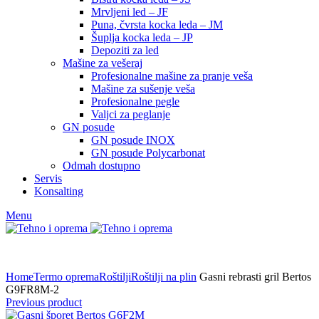
Mrvljeni led – JF
Puna, čvrsta kocka leda – JM
Šuplja kocka leda – JP
Depoziti za led
Mašine za vešeraj
Profesionalne mašine za pranje veša
Mašine za sušenje veša
Profesionalne pegle
Valjci za peglanje
GN posude
GN posude INOX
GN posude Polycarbonat
Odmah dostupno
Servis
Konsalting
Menu
Home
Termo oprema
Roštilji
Roštilji na plin
Gasni rebrasti gril Bertos
G9FR8M-2
Previous product