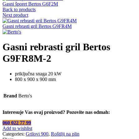
Gasni šporet Bertos G6F2M
Back to products
Next product
Gasni rebrasti gril Bertos G9FR4M
Gasni rebrasti gril Bertos
G9FR8M-2
priključna snaga 20 kW
800 x 900 x 900 mm
Brand
Berto's
Interesuje Vas ovaj proizvod? Pozovite nas odmah:
060 022 77 99
Add to wishlist
Categories:
Grilovi 900
,
Roštilji na plin