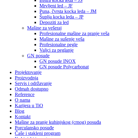
Bistra kocka leda – JS
Mrvljeni led – JF
Puna, čvrsta kocka leda – JM
Šuplja kocka leda – JP
Depoziti za led
Mašine za vešeraj
Profesionalne mašine za pranje veša
Mašine za sušenje veša
Profesionalne pegle
Valjci za peglanje
GN posude
GN posude INOX
GN posude Polycarbonat
Projektovanje
Proizvodnja
Servis i održavanje
Odmah dostupno
Reference
O nama
Karijera u TiO
Blog
Kontakt
Mašine za pranje kuhinjskog (crnog) posuđa
Porculansko posuđe
Čaše i stakleni program