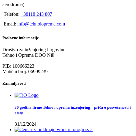
aerodroma)
Telefon:
+38118 243 807
Email:
info@tehnoioprema.com
Poslovne informacije
Društvo za inženjering i trgovinu
Tehno i Oprema DOO Niš
PIB: 100666323
Matični broj: 06999239
Zanimljivosti
30 godina firme Tehno i oprema inženjering – priča o posvećenosti i
viziji
31/12/2024