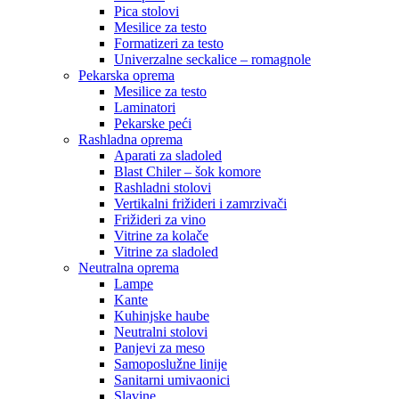
Pica stolovi
Mesilice za testo
Formatizeri za testo
Univerzalne seckalice – romagnole
Pekarska oprema
Mesilice za testo
Laminatori
Pekarske peći
Rashladna oprema
Aparati za sladoled
Blast Chiler – šok komore
Rashladni stolovi
Vertikalni frižideri i zamrzivači
Frižideri za vino
Vitrine za kolače
Vitrine za sladoled
Neutralna oprema
Lampe
Kante
Kuhinjske haube
Neutralni stolovi
Panjevi za meso
Samoposlužne linije
Sanitarni umivaonici
Slavine