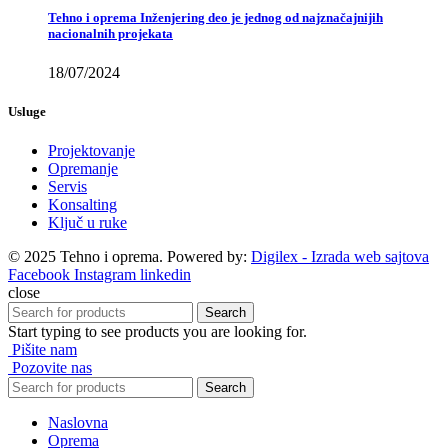
Tehno i oprema Inženjering deo je jednog od najznačajnijih
nacionalnih projekata
18/07/2024
Usluge
Projektovanje
Opremanje
Servis
Konsalting
Ključ u ruke
© 2025 Tehno i oprema. Powered by:
Digilex - Izrada web sajtova
Facebook
Instagram
linkedin
close
Search
Start typing to see products you are looking for.
Pišite nam
Pozovite nas
Search
Naslovna
Oprema