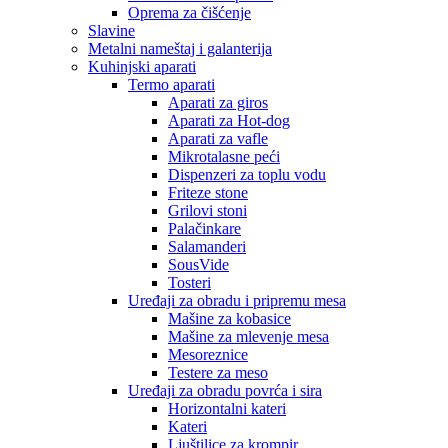
Oprema za čišćenje
Slavine
Metalni nameštaj i galanterija
Kuhinjski aparati
Termo aparati
Aparati za giros
Aparati za Hot-dog
Aparati za vafle
Mikrotalasne peći
Dispenzeri za toplu vodu
Friteze stone
Grilovi stoni
Palačinkare
Salamanderi
SousVide
Tosteri
Uređaji za obradu i pripremu mesa
Mašine za kobasice
Mašine za mlevenje mesa
Mesoreznice
Testere za meso
Uređaji za obradu povrća i sira
Horizontalni kateri
Kateri
Ljuštilice za krompir