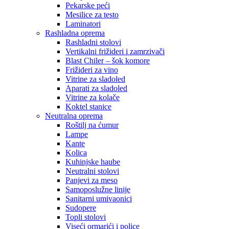
Pekarske peći
Mesilice za testo
Laminatori
Rashladna oprema
Rashladni stolovi
Vertikalni frižideri i zamrzivači
Blast Chiler – šok komore
Frižideri za vino
Vitrine za sladoled
Aparati za sladoled
Vitrine za kolače
Koktel stanice
Neutralna oprema
Roštilj na ćumur
Lampe
Kante
Kolica
Kuhinjske haube
Neutralni stolovi
Panjevi za meso
Samoposlužne linije
Sanitarni umivaonici
Sudopere
Topli stolovi
Viseći ormarići i police