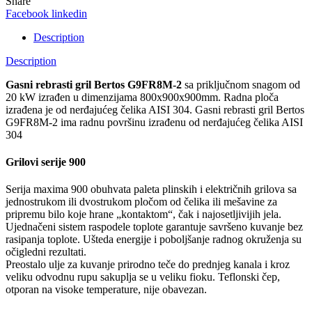
Share
Facebook
linkedin
Description
Description
Gasni rebrasti gril Bertos G9FR8M-2
sa priključnom snagom od
20 kW izrađen u dimenzijama 800x900x900mm. Radna ploča
izrađena je od nerđajućeg čelika AISI 304. Gasni rebrasti gril Bertos
G9FR8M-2 ima radnu površinu izrađenu od nerđajućeg čelika AISI
304
Grilovi serije 900
Serija maxima 900 obuhvata paleta plinskih i električnih grilova sa
jednostrukom ili dvostrukom pločom od čelika ili mešavine za
pripremu bilo koje hrane „kontaktom“, čak i najosetljivijih jela.
Ujednačeni sistem raspodele toplote garantuje savršeno kuvanje bez
rasipanja toplote. Ušteda energije i poboljšanje radnog okruženja su
očigledni rezultati.
Preostalo ulje za kuvanje prirodno teče do prednjeg kanala i kroz
veliku odvodnu rupu sakuplja se u veliku fioku. Teflonski čep,
otporan na visoke temperature, nije obavezan.