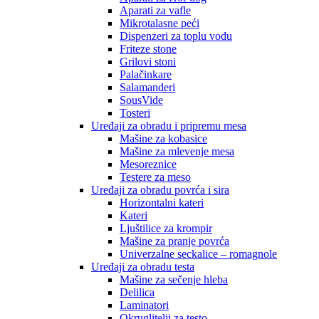
Aparati za vafle
Mikrotalasne peći
Dispenzeri za toplu vodu
Friteze stone
Grilovi stoni
Palačinkare
Salamanderi
SousVide
Tosteri
Uređaji za obradu i pripremu mesa
Mašine za kobasice
Mašine za mlevenje mesa
Mesoreznice
Testere za meso
Uređaji za obradu povrća i sira
Horizontalni kateri
Kateri
Ljuštilice za krompir
Mašine za pranje povrća
Univerzalne seckalice – romagnole
Uređaji za obradu testa
Mašine za sečenje hleba
Delilica
Laminatori
Okruglitelji za testo