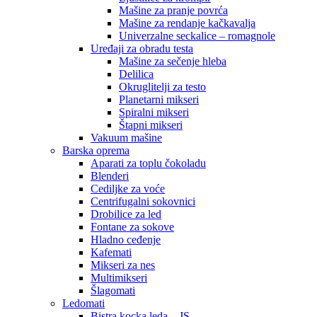
Mašine za pranje povrća
Mašine za rendanje kačkavalja
Univerzalne seckalice – romagnole
Uređaji za obradu testa
Mašine za sečenje hleba
Delilica
Okruglitelji za testo
Planetarni mikseri
Spiralni mikseri
Štapni mikseri
Vakuum mašine
Barska oprema
Aparati za toplu čokoladu
Blenderi
Cediljke za voće
Centrifugalni sokovnici
Drobilice za led
Fontane za sokove
Hladno ceđenje
Kafemati
Mikseri za nes
Multimikseri
Šlagomati
Ledomati
Bistra kocka leda – JS