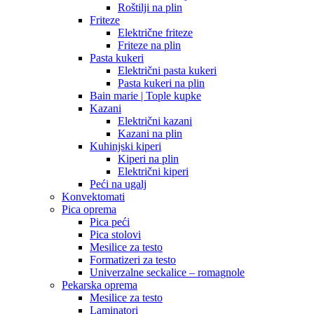
Roštilji na plin
Friteze
Električne friteze
Friteze na plin
Pasta kukeri
Električni pasta kukeri
Pasta kukeri na plin
Bain marie | Tople kupke
Kazani
Električni kazani
Kazani na plin
Kuhinjski kiperi
Kiperi na plin
Električni kiperi
Peći na ugalj
Konvektomati
Pica oprema
Pica peći
Pica stolovi
Mesilice za testo
Formatizeri za testo
Univerzalne seckalice – romagnole
Pekarska oprema
Mesilice za testo
Laminatori