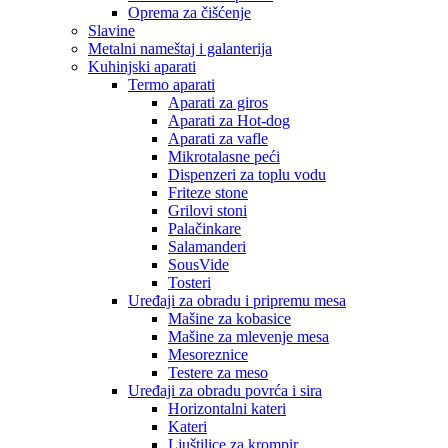
Oprema za čišćenje
Slavine
Metalni nameštaj i galanterija
Kuhinjski aparati
Termo aparati
Aparati za giros
Aparati za Hot-dog
Aparati za vafle
Mikrotalasne peći
Dispenzeri za toplu vodu
Friteze stone
Grilovi stoni
Palačinkare
Salamanderi
SousVide
Tosteri
Uređaji za obradu i pripremu mesa
Mašine za kobasice
Mašine za mlevenje mesa
Mesoreznice
Testere za meso
Uređaji za obradu povrća i sira
Horizontalni kateri
Kateri
Ljuštilice za krompir