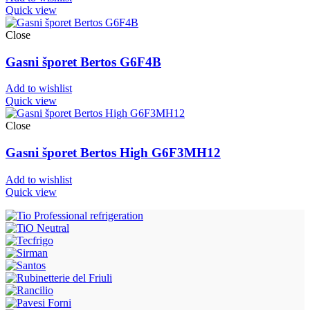
Quick view
Close
Gasni šporet Bertos G6F4B
Add to wishlist
Quick view
Close
Gasni šporet Bertos High G6F3MH12
Add to wishlist
Quick view