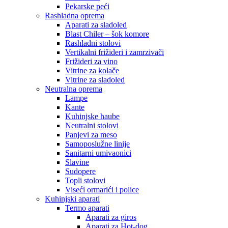
Pekarske peći
Rashladna oprema
Aparati za sladoled
Blast Chiler – šok komore
Rashladni stolovi
Vertikalni frižideri i zamrzivači
Frižideri za vino
Vitrine za kolače
Vitrine za sladoled
Neutralna oprema
Lampe
Kante
Kuhinjske haube
Neutralni stolovi
Panjevi za meso
Samoposlužne linije
Sanitarni umivaonici
Slavine
Sudopere
Topli stolovi
Viseći ormarići i police
Kuhinjski aparati
Termo aparati
Aparati za giros
Aparati za Hot-dog