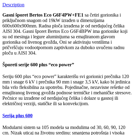
Description
Gasni šporet Bertos Eco G6F4PW+FE1
sa četiri gorionika i
priključnom snagom od 19kW izrađen u dimenzijama
600x600x900mm. Radna ploča izrađena je od nerđajućeg čelika
AISI 304. Gasni šporet Bertos Eco G6F4BPW ima gorionike koji
su od mesinga i legure aluminijuma sa emajliranom glavom
gorionika od livenog gvožđa, Oni se aktiviraju ventilima i
pričvršćuju vodootpornom zaptivkom za duboko uvučenu radnu
ploču u AISI 304.
Šporeti serije 600 plus “eco power”
Seriju 600 plus “eco power” karakterišu svi gorionici prečnika 120
mm i snage 6 kV i prečnika 90 mm i snage 3,5 kV, kako bi jedinica
bila vrlo fleksibilna za upotrebu. Pojedinačne, nezavisne rešetke od
emajliranog livenog gvožđa podnose termičke i mehaničke stresove.
Pećnice su izrađene od nerđajućeg čelika i dolaze u gasnoj ili
električnoj verziji, statičke ili sa konvekcijom.
Serija plus 600
Modularni sistem sa 105 modela sa modulima od 30, 60, 90, 120
cm. Nizak uticaj na životnu sredinu: smanjena potrošnja i visoka