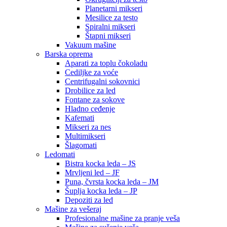
Planetarni mikseri
Mesilice za testo
Spiralni mikseri
Štapni mikseri
Vakuum mašine
Barska oprema
Aparati za toplu čokoladu
Cediljke za voće
Centrifugalni sokovnici
Drobilice za led
Fontane za sokove
Hladno ceđenje
Kafemati
Mikseri za nes
Multimikseri
Šlagomati
Ledomati
Bistra kocka leda – JS
Mrvljeni led – JF
Puna, čvrsta kocka leda – JM
Šuplja kocka leda – JP
Depoziti za led
Mašine za vešeraj
Profesionalne mašine za pranje veša