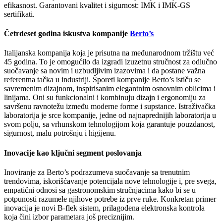
efikasnost. Garantovani kvalitet i sigurnost: IMK i IMK-GS
sertifikati.
Četrdeset godina iskustva kompanije
Berto’s
Italijanska kompanija koja je prisutna na međunarodnom tržištu već
45 godina. To je omogućilo da izgradi izuzetnu stručnost za odlučno
suočavanje sa novim i uzbudljivim izazovima i da postane važna
referentna tačka u industriji. Šporeti kompanije Berto’s ističu se
savremenim dizajnom, inspirisanim elegantnim osnovnim oblicima i
linijama. Oni su funkcionalni i kombinuju dizajn i ergonomiju za
savršenu ravnotežu između moderne forme i supstance. Istraživačka
laboratorija je srce kompanije, jedne od najnaprednijih laboratorija u
svom polju, sa vrhunskom tehnologijom koja garantuje pouzdanost,
sigurnost, malu potrošnju i higijenu.
Inovacije kao ključni segment poslovanja
Inoviranje za Berto’s podrazumeva suočavanje sa trenutnim
trendovima, iskorišćavanje potencijala nove tehnologije i, pre svega,
empatični odnosi sa gastronomskim stručnjacima kako bi se u
potpunosti razumele njihove potrebe iz prve ruke. Konkretan primer
inovacija je novi B-flek sistem, prilagođena elektronska kontrola
koja čini izbor parametara još preciznijim.