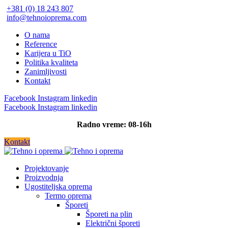
+381 (0) 18 243 807
info@tehnoioprema.com
O nama
Reference
Karijera u TiO
Politika kvaliteta
Zanimljivosti
Kontakt
Facebook
Instagram
linkedin
Facebook
Instagram
linkedin
Radno vreme: 08-16h
Kontakt
Projektovanje
Proizvodnja
Ugostiteljska oprema
Termo oprema
Šporeti
Šporeti na plin
Električni šporeti