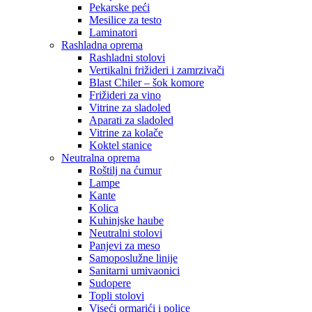
Pekarske peći
Mesilice za testo
Laminatori
Rashladna oprema
Rashladni stolovi
Vertikalni frižideri i zamrzivači
Blast Chiler – šok komore
Frižideri za vino
Vitrine za sladoled
Aparati za sladoled
Vitrine za kolače
Koktel stanice
Neutralna oprema
Roštilj na ćumur
Lampe
Kante
Kolica
Kuhinjske haube
Neutralni stolovi
Panjevi za meso
Samoposlužne linije
Sanitarni umivaonici
Sudopere
Topli stolovi
Viseći ormarići i police