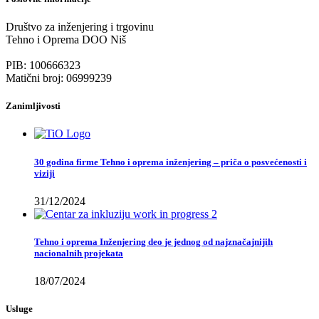
Društvo za inženjering i trgovinu
Tehno i Oprema DOO Niš
PIB: 100666323
Matični broj: 06999239
Zanimljivosti
30 godina firme Tehno i oprema inženjering – priča o posvećenosti i
viziji
31/12/2024
Tehno i oprema Inženjering deo je jednog od najznačajnijih
nacionalnih projekata
18/07/2024
Usluge