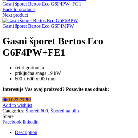
Gasni šporet Bertos Eco G6F4PW+FG1
Back to products
Next product
Gasni šporet Bertos Eco G6F4MPW
Gasni šporet Bertos Eco
G6F4PW+FE1
četiri gorionika
priključna snaga 19 kW
600 x 600 x 900 mm
Interesuje Vas ovaj proizvod? Pozovite nas odmah:
060 022 77 99
Add to wishlist
Categories:
Šporeti 600
,
Šporeti na plin
Share
Facebook
linkedin
Description