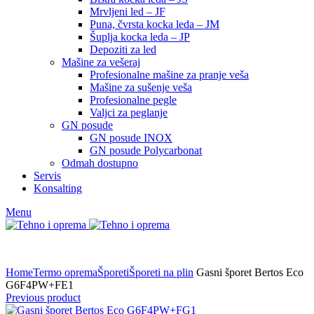
Mrvljeni led – JF
Puna, čvrsta kocka leda – JM
Šuplja kocka leda – JP
Depoziti za led
Mašine za vešeraj
Profesionalne mašine za pranje veša
Mašine za sušenje veša
Profesionalne pegle
Valjci za peglanje
GN posude
GN posude INOX
GN posude Polycarbonat
Odmah dostupno
Servis
Konsalting
Menu
Home
Termo oprema
Šporeti
Šporeti na plin
Gasni šporet Bertos Eco
G6F4PW+FE1
Previous product