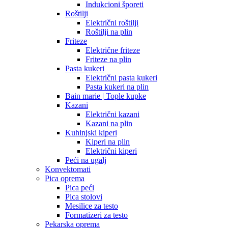
Indukcioni šporeti
Roštilji
Električni roštilji
Roštilji na plin
Friteze
Električne friteze
Friteze na plin
Pasta kukeri
Električni pasta kukeri
Pasta kukeri na plin
Bain marie | Tople kupke
Kazani
Električni kazani
Kazani na plin
Kuhinjski kiperi
Kiperi na plin
Električni kiperi
Peći na ugalj
Konvektomati
Pica oprema
Pica peći
Pica stolovi
Mesilice za testo
Formatizeri za testo
Pekarska oprema