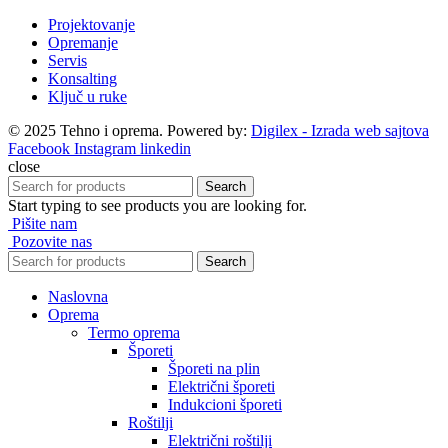
Projektovanje
Opremanje
Servis
Konsalting
Ključ u ruke
© 2025 Tehno i oprema. Powered by:
Digilex - Izrada web sajtova
Facebook
Instagram
linkedin
close
Search
Start typing to see products you are looking for.
Pišite nam
Pozovite nas
Search
Naslovna
Oprema
Termo oprema
Šporeti
Šporeti na plin
Električni šporeti
Indukcioni šporeti
Roštilji
Električni roštilji