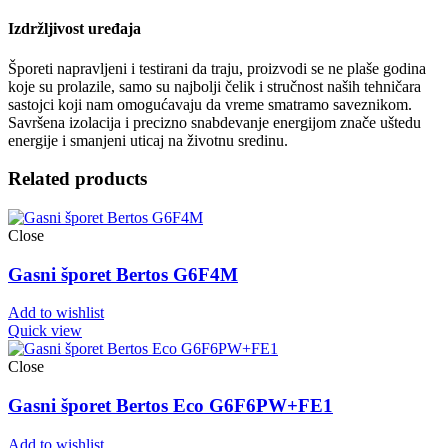
Izdržljivost uređaja
Šporeti napravljeni i testirani da traju, proizvodi se ne plaše godina
koje su prolazile, samo su najbolji čelik i stručnost naših tehničara
sastojci koji nam omogućavaju da vreme smatramo saveznikom.
Savršena izolacija i precizno snabdevanje energijom znače uštedu
energije i smanjeni uticaj na životnu sredinu.
Related products
Close
Gasni šporet Bertos G6F4M
Add to wishlist
Quick view
Close
Gasni šporet Bertos Eco G6F6PW+FE1
Add to wishlist