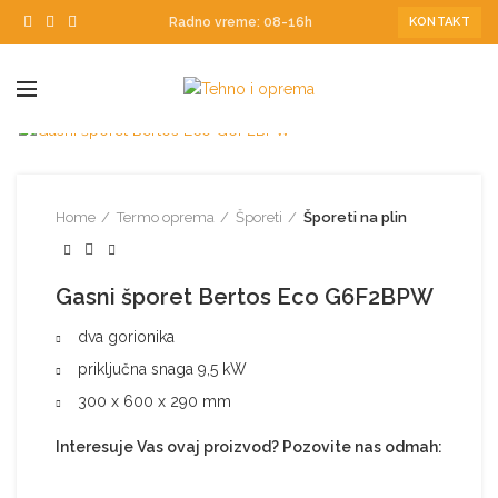
Radno vreme: 08-16h
KONTAKT
Home
Termo oprema
Šporeti
Šporeti na plin
Gasni šporet Bertos Eco G6F2BPW
dva gorionika
priključna snaga 9,5 kW
300 x 600 x 290 mm
Interesuje Vas ovaj proizvod? Pozovite nas odmah: