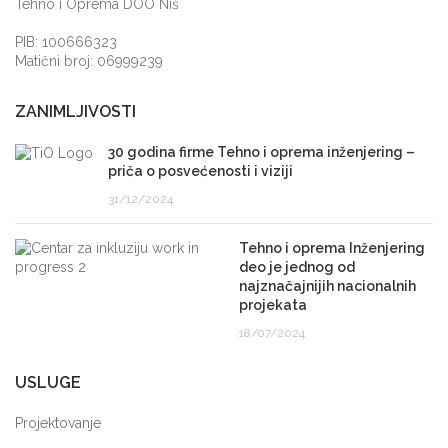
Tehno i Oprema DOO Niš
PIB: 100666323
Matični broj: 06999239
ZANIMLJIVOSTI
30 godina firme Tehno i oprema inženjering –
priča o posvećenosti i viziji
31/12/2024
Tehno i oprema Inženjering
deo je jednog od
najznačajnijih nacionalnih
projekata
18/07/2024
USLUGE
Projektovanje