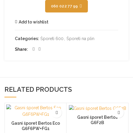
060 022 77 99
Add to wishlist
Categories:
Šporeti 600
,
Šporeti na plin
Share
RELATED PRODUCTS
Gasni šporet Bertos
G6F2B
Gasni šporet Bertos Eco
G6F6PW+FG1