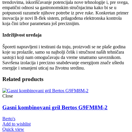
trendovima, iskorišćavanje potencijala nove tehnologije i, pre svega,
empatični odnosi sa gastronomskim stručnjacima kako bi se u
potpunosti razumele njihove potrebe iz prve ruke. Konkretan primer
inovacija je novi B-flek sistem, prilagođena elektronska kontrola
koja čini izbor parametara još preciznijim.
Izdržljivost uređaja
Šporeti napravljeni i testirani da traju, proizvodi se ne plaše godina
koje su prolazile, samo su najbolji čelik i stručnost naših tehničara
sastojci koji nam omogućavaju da vreme smatramo saveznikom.
Savršena izolacija i precizno snabdevanje energijom znače uštedu
energije i smanjeni uticaj na životnu sredinu.
Related products
Close
Gasni kombinovani gril Bertos G9FM8M-2
Berto's
Add to wishlist
Quick view