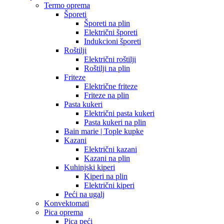
Termo oprema
Šporeti
Šporeti na plin
Električni šporeti
Indukcioni šporeti
Roštilji
Električni roštilji
Roštilji na plin
Friteze
Električne friteze
Friteze na plin
Pasta kukeri
Električni pasta kukeri
Pasta kukeri na plin
Bain marie | Tople kupke
Kazani
Električni kazani
Kazani na plin
Kuhinjski kiperi
Kiperi na plin
Električni kiperi
Peći na ugalj
Konvektomati
Pica oprema
Pica peći