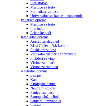
Pica stolovi
Mesilice za testo
Formatizeri za testo
Univerzalne seckalice – romagnole
Pekarska oprema
Mesilice za testo
Laminatori
Pekarske peći
Rashladna oprema
Aparati za sladoled
Blast Chiler – šok komore
Rashladni stolovi
Vertikalni frižideri i zamrzivači
Frižideri za vino
Vitrine za kolače
Vitrine za sladoled
Neutralna oprema
Lampe
Kante
Kuhinjske haube
Neutralni stolovi
Panjevi za meso
Samoposlužne linije
Sanitarni umivaonici
Slavine