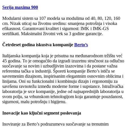
Serija maxima 900
Modularni sistem sa 107 modela sa modulima od 40, 80, 120, 160
cm. Nizak uticaj na životnu sredinu: smanjena potrošnja i visoka
efikasnost. Garantovani kvalitet i sigurnost: IMK i IMK-GS
sertifikati. Maksimalni životni vek sa 3 godine garancije.
Četrdeset godina iskustva kompanije
Berto’s
Italijanska kompanija koja je prisutna na međunarodnom tržištu već
45 godina. To je omogućilo da izgradi izuzetnu stručnost za odlučno
suočavanje sa novim i uzbudljivim izazovima i da postane važna
referentna tačka u industriji. Šporeti kompanije Berto’s ističu se
savremenim dizajnom, inspirisanim elegantnim osnovnim oblicima i
linijama. Oni su funkcionalni i kombinuju dizajn i ergonomiju za
savršenu ravnotežu između moderne forme i supstance. Istraživačka
laboratorija je srce kompanije, jedne od najnaprednijih laboratorija u
svom polju, sa vrhunskom tehnologijom koja garantuje pouzdanost,
sigurnost, malu potrošnju i higijenu.
Inovacije kao ključni segment poslovanja
Inoviranje za Berto’s podrazumeva suočavanje sa trenutnim