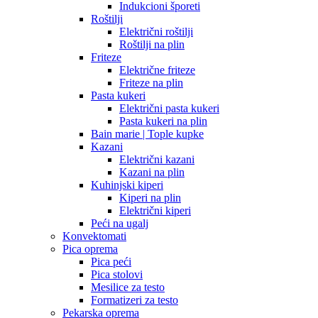
Indukcioni šporeti
Roštilji
Električni roštilji
Roštilji na plin
Friteze
Električne friteze
Friteze na plin
Pasta kukeri
Električni pasta kukeri
Pasta kukeri na plin
Bain marie | Tople kupke
Kazani
Električni kazani
Kazani na plin
Kuhinjski kiperi
Kiperi na plin
Električni kiperi
Peći na ugalj
Konvektomati
Pica oprema
Pica peći
Pica stolovi
Mesilice za testo
Formatizeri za testo
Pekarska oprema