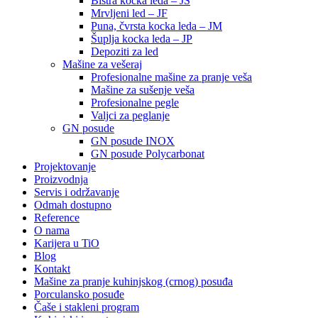
Bistra kocka leda – JS
Mrvljeni led – JF
Puna, čvrsta kocka leda – JM
Šuplja kocka leda – JP
Depoziti za led
Mašine za vešeraj
Profesionalne mašine za pranje veša
Mašine za sušenje veša
Profesionalne pegle
Valjci za peglanje
GN posude
GN posude INOX
GN posude Polycarbonat
Projektovanje
Proizvodnja
Servis i održavanje
Odmah dostupno
Reference
O nama
Karijera u TiO
Blog
Kontakt
Mašine za pranje kuhinjskog (crnog) posuđa
Porculansko posuđe
Čaše i stakleni program