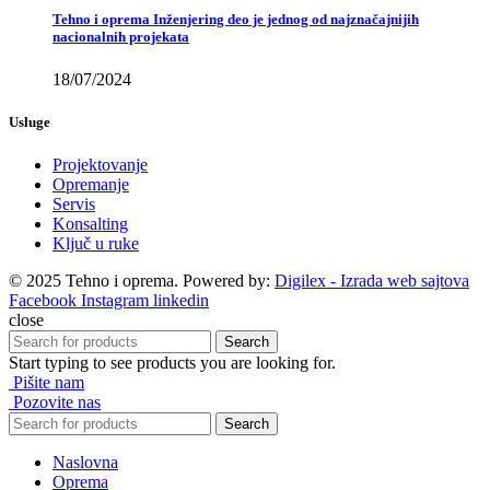
Tehno i oprema Inženjering deo je jednog od najznačajnijih
nacionalnih projekata
18/07/2024
Usluge
Projektovanje
Opremanje
Servis
Konsalting
Ključ u ruke
© 2025 Tehno i oprema. Powered by:
Digilex - Izrada web sajtova
Facebook
Instagram
linkedin
close
Search
Start typing to see products you are looking for.
Pišite nam
Pozovite nas
Search
Naslovna
Oprema