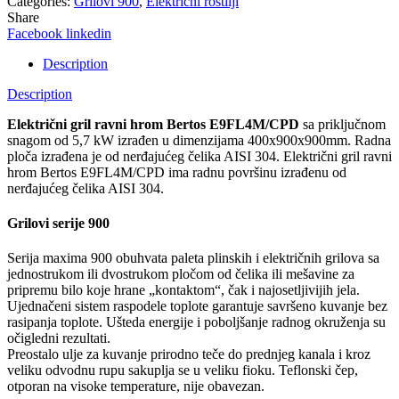
Categories:
Grilovi 900
,
Električni roštilji
Share
Facebook
linkedin
Description
Description
Električni gril ravni hrom Bertos E9FL4M/CPD
sa priključnom
snagom od 5,7 kW izrađen u dimenzijama 400x900x900mm. Radna
ploča izrađena je od nerđajućeg čelika AISI 304. Električni gril ravni
hrom Bertos E9FL4M/CPD ima radnu površinu izrađenu od
nerđajućeg čelika AISI 304.
Grilovi serije 900
Serija maxima 900 obuhvata paleta plinskih i električnih grilova sa
jednostrukom ili dvostrukom pločom od čelika ili mešavine za
pripremu bilo koje hrane „kontaktom“, čak i najosetljivijih jela.
Ujednačeni sistem raspodele toplote garantuje savršeno kuvanje bez
rasipanja toplote. Ušteda energije i poboljšanje radnog okruženja su
očigledni rezultati.
Preostalo ulje za kuvanje prirodno teče do prednjeg kanala i kroz
veliku odvodnu rupu sakuplja se u veliku fioku. Teflonski čep,
otporan na visoke temperature, nije obavezan.