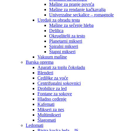
Mašine za pranje povrća
Mašine za rendanje kačkavalja
Univerzalne seckalice – romagnole
Uređaji za obradu testa
Mašine za sečenje hleba
Delilica
Okruglitelji za testo
Planetarni mikseri
Spiralni mikseri
Štapni mikseri
Vakuum mašine
Barska oprema
Aparati za toplu čokoladu
Blenderi
Cediljke za voće
Centrifugalni sokovnici
Drobilice za led
Fontane za sokove
Hladno ceđenje
Kafemati
Mikseri za nes
Multimikseri
Šlagomati
Ledomati
Bistra kocka leda – JS