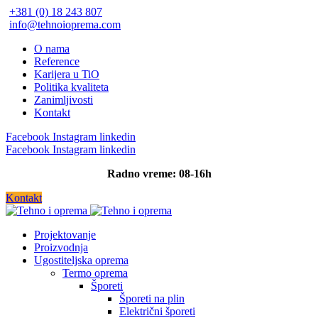
+381 (0) 18 243 807
info@tehnoioprema.com
O nama
Reference
Karijera u TiO
Politika kvaliteta
Zanimljivosti
Kontakt
Facebook
Instagram
linkedin
Facebook
Instagram
linkedin
Radno vreme: 08-16h
Kontakt
Projektovanje
Proizvodnja
Ugostiteljska oprema
Termo oprema
Šporeti
Šporeti na plin
Električni šporeti