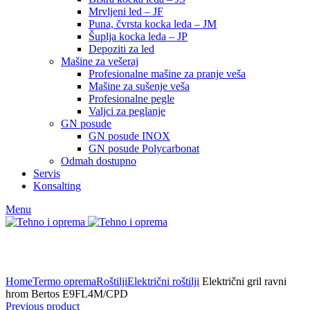
Mrvljeni led – JF
Puna, čvrsta kocka leda – JM
Šuplja kocka leda – JP
Depoziti za led
Mašine za vešeraj
Profesionalne mašine za pranje veša
Mašine za sušenje veša
Profesionalne pegle
Valjci za peglanje
GN posude
GN posude INOX
GN posude Polycarbonat
Odmah dostupno
Servis
Konsalting
Menu
Home
Termo oprema
Roštilji
Električni roštilji
Električni gril ravni
hrom Bertos E9FL4M/CPD
Previous product