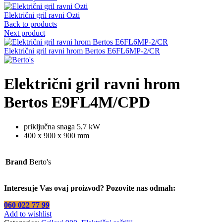
Električni gril ravni Ozti
Back to products
Next product
Električni gril ravni hrom Bertos E6FL6MP-2/CR
Električni gril ravni hrom
Bertos E9FL4M/CPD
priključna snaga 5,7 kW
400 x 900 x 900 mm
Brand
Berto's
Interesuje Vas ovaj proizvod? Pozovite nas odmah:
060 022 77 99
Add to wishlist