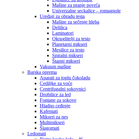
Mašine za pranje povrća
Univerzalne seckalice – romagnole
Uređaji za obradu testa
Mašine za sečenje hleba
Delilica
Laminatori
Okruglitelji za testo
Planetarni mikseri
Mesilice za testo
Spiralni mikseri
Štapni mikseri
Vakuum mašine
Barska oprema
Aparati za toplu čokoladu
Cediljke za voće
Centrifugalni sokovnici
Drobilice za led
Fontane za sokove
Hladno ceđenje
Kafemati
Mikseri za nes
Multimikseri
Šlagomati
Ledomati