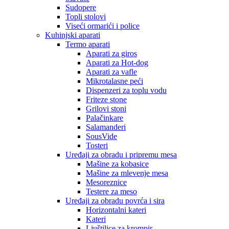
Sudopere
Topli stolovi
Viseći ormarići i police
Kuhinjski aparati
Termo aparati
Aparati za giros
Aparati za Hot-dog
Aparati za vafle
Mikrotalasne peći
Dispenzeri za toplu vodu
Friteze stone
Grilovi stoni
Palačinkare
Salamanderi
SousVide
Tosteri
Uređaji za obradu i pripremu mesa
Mašine za kobasice
Mašine za mlevenje mesa
Mesoreznice
Testere za meso
Uređaji za obradu povrća i sira
Horizontalni kateri
Kateri
Ljuštilice za krompir