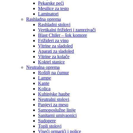
Pekarske peći
Mesilice za testo
Laminatori
Rashladna oprema
Rashladni stolovi
Vertikalni frižideri i zamrzivači
Blast Chiler – šok komore
Frižideri za vino
Vitrine za sladoled
Aparati za sladoled
Vitrine za kolače
Koktel stanice
Neutralna oprema
Roštilj na ćumur
Lampe
Kante
Kolica
Kuhinjske haube
Neutralni stolovi
Panjevi za meso
Samoposlužne linije
Sanitarni umivaonici
Sudopere
Topli stolovi
Viseći ormarići i police