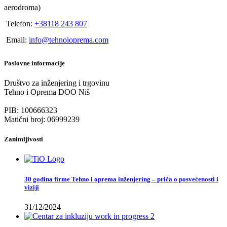
aerodroma)
Telefon:
+38118 243 807
Email:
info@tehnoioprema.com
Poslovne informacije
Društvo za inženjering i trgovinu
Tehno i Oprema DOO Niš
PIB: 100666323
Matični broj: 06999239
Zanimljivosti
30 godina firme Tehno i oprema inženjering – priča o posvećenosti i
viziji
31/12/2024