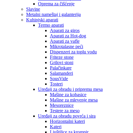
Oprema za čišćenje
Slavine
Metalni nameštaj i galanterija
Kuhinjski aparati
Termo aparati
Aparati za giros
Aparati za Hot-dog
Aparati za vafle
Mikrotalasne peći
Dispenzeri za toplu vodu
Friteze stone
Grilovi stoni
Palačinkare
Salamanderi
SousVide
Tosteri
Uređaji za obradu i pripremu mesa
Mašine za kobasice
Mašine za mlevenje mesa
Mesoreznice
Testere za meso
Uređaji za obradu povrća i sira
Horizontalni kateri
Kateri
Ljuštilice za krompir