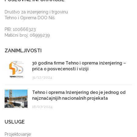
Društvo za inženjering i trgovinu
Tehno i Oprema DOO Niš
PIB: 100666323
Matični broj: 06999239
ZANIMLJIVOSTI
30 godina firme Tehno i oprema inženjering –
priča o posvećenosti i viziji
31/12/2024
Tehno i oprema Inženjering deo je jednog od
najznačajnijih nacionalnih projekata
18/07/2024
USLUGE
Projektovanje