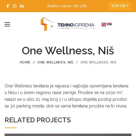
Radno vreme: 08-16h
KONTAKT
One Wellness, Niš
HOME
ONE WELLNESS, NIŠ
ONE WELLNESS, NIŠ
One Wellness teretana je najveća i najbolje opremljena teretana
u Nišu i u širem regionu naše zemlje. Prostire se na 1000 m²,
nalazi se u ulici 21. maj broj 1 i u sklopu objekta postoji prostor
sa 30 parking mesta, dok se sama teretana prostire na tri nivoa.
RELATED PROJECTS