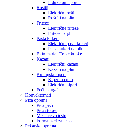
Indukcioni šporeti
Roštilji
Električni roštilji
Roštilji na plin
Friteze
Električne friteze
Friteze na plin
Pasta kukeri
Električni pasta kukeri
Pasta kukeri na plin
Bain marie | Tople kupke
Kazani
Električni kazani
Kazani na plin
Kuhinjski kiperi
Kiperi na plin
Električni kiperi
Peći na ugalj
Konvektomati
Pica oprema
Pica peći
Pica stolovi
Mesilice za testo
Formatizeri za testo
Pekarska oprema