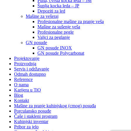
Puna, čvrsta kocka leda – JM
Šuplja kocka leda – JP
Depoziti za led
Mašine za vešeraj
Profesionalne mašine za pranje veša
Mašine za sušenje veša
Profesionalne pegle
Valjci za peglanje
GN posude
GN posude INOX
GN posude Polycarbonat
Projektovanje
Proizvodnja
Servis i održavanje
Odmah dostupno
Reference
O nama
Karijera u TiO
Blog
Kontakt
Mašine za pranje kuhinjskog (crnog) posuđa
Porculansko posuđe
Čaše i stakleni program
Kuhinjski inventar
Pribor za jelo