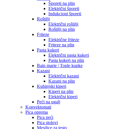
Šporeti na plin
Električni šporeti
Indukcioni šporeti
Roštilji
Električni roštilji
Roštilji na plin
Friteze
Električne friteze
Friteze na plin
Pasta kukeri
Električni pasta kukeri
Pasta kukeri na plin
Bain marie | Tople kupke
Kazani
Električni kazani
Kazani na plin
Kuhinjski kiperi
Kiperi na plin
Električni kiperi
Peći na ugalj
Konvektomati
Pica oprema
Pica peći
Pica stolovi
Mesilice za testo