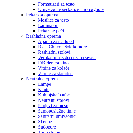
Formatizeri za testo
Univerzalne seckalice – romagnole
Pekarska oprema
Mesilice za testo
Laminatori
Pekarske peći
Rashladna oprema
Aparati za sladoled
Blast Chiler – šok komore
Rashladni stolovi
Vertikalni frižideri i zamrzivači
Frižideri za vino
Vitrine za kolače
Vitrine za sladoled
Neutralna oprema
Lampe
Kante
Kuhinjske haube
Neutralni stolovi
Panjevi za meso
Samoposlužne linije
Sanitarni umivaonici
Slavine
Sudopere
Topli stolovi