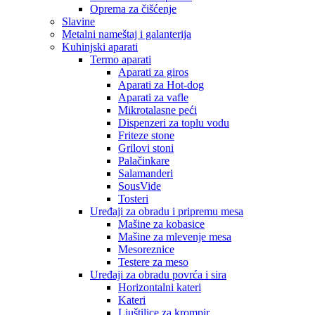
Oprema za čišćenje
Slavine
Metalni nameštaj i galanterija
Kuhinjski aparati
Termo aparati
Aparati za giros
Aparati za Hot-dog
Aparati za vafle
Mikrotalasne peći
Dispenzeri za toplu vodu
Friteze stone
Grilovi stoni
Palačinkare
Salamanderi
SousVide
Tosteri
Uređaji za obradu i pripremu mesa
Mašine za kobasice
Mašine za mlevenje mesa
Mesoreznice
Testere za meso
Uređaji za obradu povrća i sira
Horizontalni kateri
Kateri
Ljuštilice za krompir