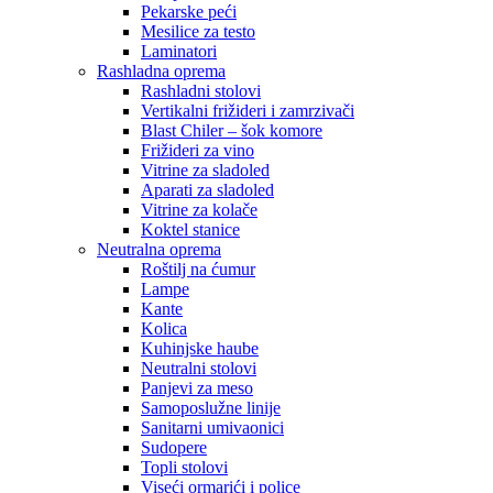
Pekarske peći
Mesilice za testo
Laminatori
Rashladna oprema
Rashladni stolovi
Vertikalni frižideri i zamrzivači
Blast Chiler – šok komore
Frižideri za vino
Vitrine za sladoled
Aparati za sladoled
Vitrine za kolače
Koktel stanice
Neutralna oprema
Roštilj na ćumur
Lampe
Kante
Kolica
Kuhinjske haube
Neutralni stolovi
Panjevi za meso
Samoposlužne linije
Sanitarni umivaonici
Sudopere
Topli stolovi
Viseći ormarići i police