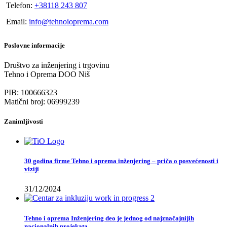
Telefon:
+38118 243 807
Email:
info@tehnoioprema.com
Poslovne informacije
Društvo za inženjering i trgovinu
Tehno i Oprema DOO Niš
PIB: 100666323
Matični broj: 06999239
Zanimljivosti
30 godina firme Tehno i oprema inženjering – priča o posvećenosti i
viziji
31/12/2024
Tehno i oprema Inženjering deo je jednog od najznačajnijih
nacionalnih projekata