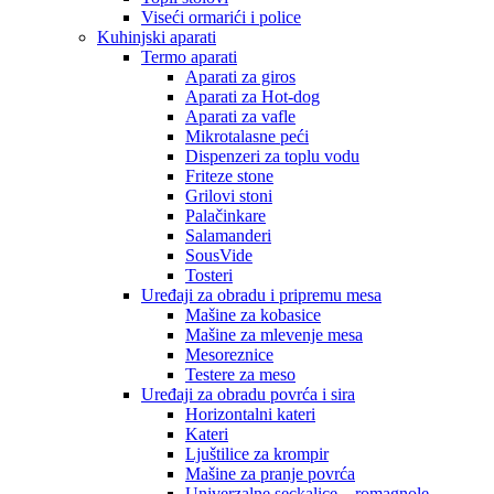
Viseći ormarići i police
Kuhinjski aparati
Termo aparati
Aparati za giros
Aparati za Hot-dog
Aparati za vafle
Mikrotalasne peći
Dispenzeri za toplu vodu
Friteze stone
Grilovi stoni
Palačinkare
Salamanderi
SousVide
Tosteri
Uređaji za obradu i pripremu mesa
Mašine za kobasice
Mašine za mlevenje mesa
Mesoreznice
Testere za meso
Uređaji za obradu povrća i sira
Horizontalni kateri
Kateri
Ljuštilice za krompir
Mašine za pranje povrća
Univerzalne seckalice – romagnole