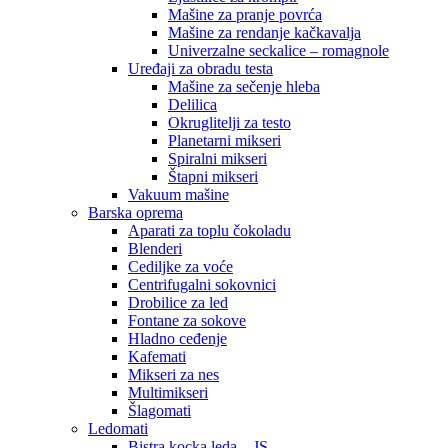
Mašine za pranje povrća
Mašine za rendanje kačkavalja
Univerzalne seckalice – romagnole
Uređaji za obradu testa
Mašine za sečenje hleba
Delilica
Okruglitelji za testo
Planetarni mikseri
Spiralni mikseri
Štapni mikseri
Vakuum mašine
Barska oprema
Aparati za toplu čokoladu
Blenderi
Cediljke za voće
Centrifugalni sokovnici
Drobilice za led
Fontane za sokove
Hladno ceđenje
Kafemati
Mikseri za nes
Multimikseri
Šlagomati
Ledomati
Bistra kocka leda – JS