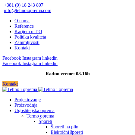
+381 (0) 18 243 807
info@tehnoioprema.com
O nama
Reference
Karijera u TiO
Politika kvaliteta
Zanimljivosti
Kontakt
Facebook
Instagram
linkedin
Facebook
Instagram
linkedin
Radno vreme: 08-16h
Kontakt
Projektovanje
Proizvodnja
Ugostiteljska oprema
Termo oprema
Šporeti
Šporeti na plin
Električni šporeti