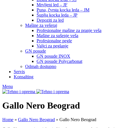
Mrvljeni led – JF
Puna, čvrsta kocka leda – JM
Šuplja kocka leda – JP
Depoziti za led
Mašine za vešeraj
Profesionalne mašine za pranje veša
Mašine za sušenje veša
Profesionalne pegle
Valjci za peglanje
GN posude
GN posude INOX
GN posude Polycarbonat
Odmah dostupno
Servis
Konsalting
Menu
Gallo Nero Beograd
Home
»
Gallo Nero Beograd
»
Gallo Nero Beograd