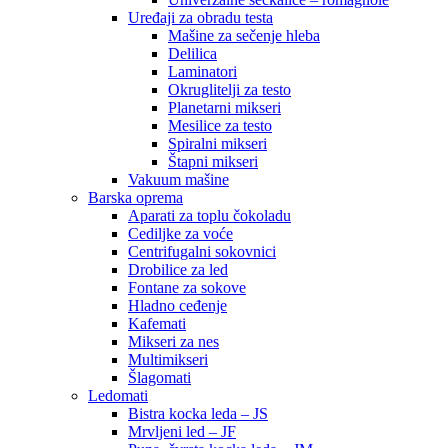
Uređaji za obradu testa
Mašine za sečenje hleba
Delilica
Laminatori
Okruglitelji za testo
Planetarni mikseri
Mesilice za testo
Spiralni mikseri
Štapni mikseri
Vakuum mašine
Barska oprema
Aparati za toplu čokoladu
Cediljke za voće
Centrifugalni sokovnici
Drobilice za led
Fontane za sokove
Hladno ceđenje
Kafemati
Mikseri za nes
Multimikseri
Šlagomati
Ledomati
Bistra kocka leda – JS
Mrvljeni led – JF