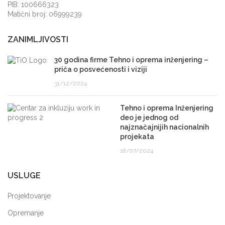
PIB: 100666323
Matični broj: 06999239
ZANIMLJIVOSTI
30 godina firme Tehno i oprema inženjering –
priča o posvećenosti i viziji
31/12/2024
Tehno i oprema Inženjering
deo je jednog od
najznačajnijih nacionalnih
projekata
18/07/2024
USLUGE
Projektovanje
Opremanje