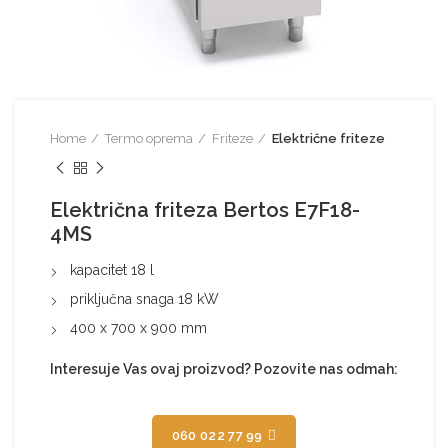
Home
Termo oprema
Friteze
Električne friteze
Električna friteza Bertos E7F18-
4MS
kapacitet 18 l
priključna snaga 18 kW
400 x 700 x 900 mm
Interesuje Vas ovaj proizvod? Pozovite nas odmah:
060 022 77 99