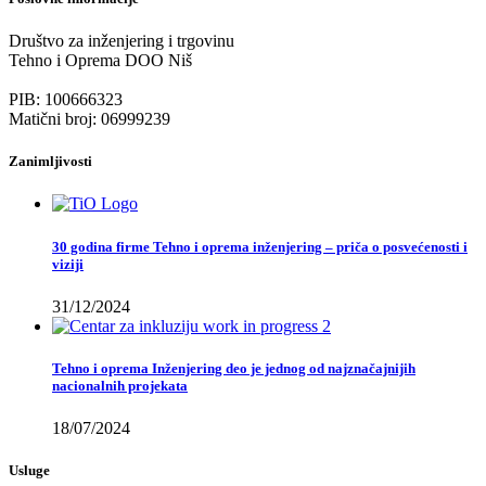
Društvo za inženjering i trgovinu
Tehno i Oprema DOO Niš
PIB: 100666323
Matični broj: 06999239
Zanimljivosti
30 godina firme Tehno i oprema inženjering – priča o posvećenosti i
viziji
31/12/2024
Tehno i oprema Inženjering deo je jednog od najznačajnijih
nacionalnih projekata
18/07/2024
Usluge