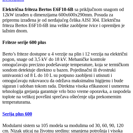
Električna friteza Bertos E6F10-6B
sa priključnom snagom od
12kW izrađen u dimenzijama 600x600x290mm. Posuda za
pripremu izrađena je od nerđajućeg čelika AISI 304. Električna
friteza Bertos E6F10-6B ima velike zaobljene ivice i opremljen je
lažnim dnom.
Friteze serije 600 plus
Berto’s friteze dostupne u 4 verzije na plin i 12 verzija na električni
pogon, snage od 3,5 kV do 18 kV. Mehaničke kontrole
omogućavaju precizno podešavanje temperature, koja se termičkom
sondom detektuje direktno u bazen. Pojedinačni ili dvostruki
umivaonici od 8 L do 10 L su potpuno zaobljeni i utisnuti i
omogućavaju rukovaocu da održava maksimalnu higijenu i bude
siguran i udoban tokom rada. Direktna visoka efikasnost i usmerena
tehnologija grejanja garantuje vrlo brzo vreme oporavka, a raspodela
toplote na velikoj površini sprečava oštećenje ulja prekomernim
temperaturama.
Serija plus 600
Modularni sistem sa 105 modela sa modulima od 30, 60, 90, 120
cm. Nizak uticaj na životnu sredinu: smanjena potrošnja i visoka