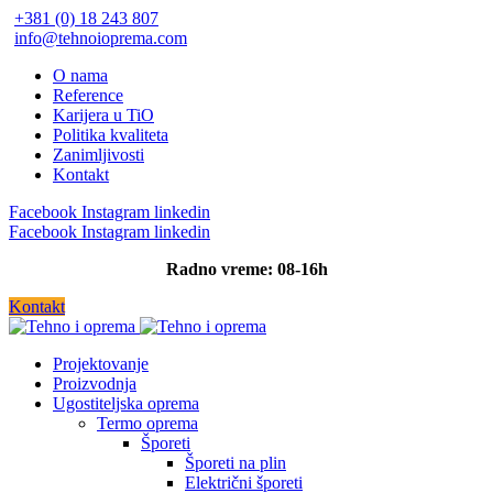
+381 (0) 18 243 807
info@tehnoioprema.com
O nama
Reference
Karijera u TiO
Politika kvaliteta
Zanimljivosti
Kontakt
Facebook
Instagram
linkedin
Facebook
Instagram
linkedin
Radno vreme: 08-16h
Kontakt
Projektovanje
Proizvodnja
Ugostiteljska oprema
Termo oprema
Šporeti
Šporeti na plin
Električni šporeti