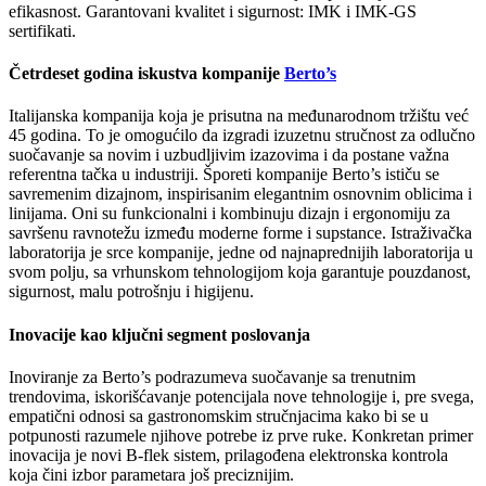
efikasnost. Garantovani kvalitet i sigurnost: IMK i IMK-GS
sertifikati.
Četrdeset godina iskustva kompanije
Berto’s
Italijanska kompanija koja je prisutna na međunarodnom tržištu već
45 godina. To je omogućilo da izgradi izuzetnu stručnost za odlučno
suočavanje sa novim i uzbudljivim izazovima i da postane važna
referentna tačka u industriji. Šporeti kompanije Berto’s ističu se
savremenim dizajnom, inspirisanim elegantnim osnovnim oblicima i
linijama. Oni su funkcionalni i kombinuju dizajn i ergonomiju za
savršenu ravnotežu između moderne forme i supstance. Istraživačka
laboratorija je srce kompanije, jedne od najnaprednijih laboratorija u
svom polju, sa vrhunskom tehnologijom koja garantuje pouzdanost,
sigurnost, malu potrošnju i higijenu.
Inovacije kao ključni segment poslovanja
Inoviranje za Berto’s podrazumeva suočavanje sa trenutnim
trendovima, iskorišćavanje potencijala nove tehnologije i, pre svega,
empatični odnosi sa gastronomskim stručnjacima kako bi se u
potpunosti razumele njihove potrebe iz prve ruke. Konkretan primer
inovacija je novi B-flek sistem, prilagođena elektronska kontrola
koja čini izbor parametara još preciznijim.