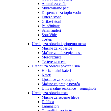
Aparati za vafle
Mikrotalasne peći
Dispenzeri za toplu vodu
Friteze stone
Grilovi stoni
Palačinkare
Salamanderi
SousVide
Tosteri
Uređaji za obradu i pripremu mesa
Mašine za kobasice
Mašine za mlevenje mesa
Mesoreznice
Testere za meso
Uređaji za obradu povrća i sira
Horizontalni kateri
Kateri
Ljuštilice za krompir
Mašine za pranje povrća
Univerzalne seckalice – romagnole
Uređaji za obradu testa
Mašine za sečenje hleba
Delilica
Laminatori
Okruglitelji za testo