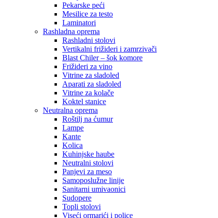
Pekarske peći
Mesilice za testo
Laminatori
Rashladna oprema
Rashladni stolovi
Vertikalni frižideri i zamrzivači
Blast Chiler – šok komore
Frižideri za vino
Vitrine za sladoled
Aparati za sladoled
Vitrine za kolače
Koktel stanice
Neutralna oprema
Roštilj na ćumur
Lampe
Kante
Kolica
Kuhinjske haube
Neutralni stolovi
Panjevi za meso
Samoposlužne linije
Sanitarni umivaonici
Sudopere
Topli stolovi
Viseći ormarići i police