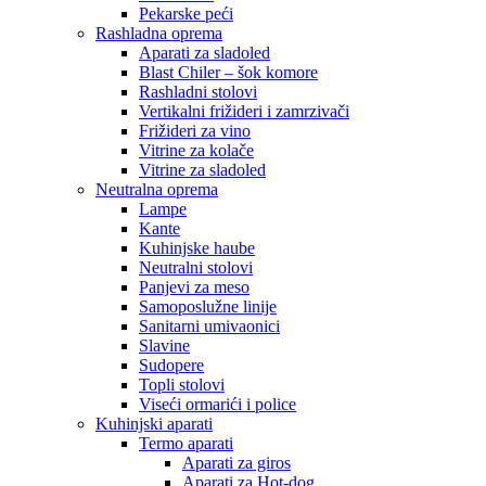
Pekarske peći
Rashladna oprema
Aparati za sladoled
Blast Chiler – šok komore
Rashladni stolovi
Vertikalni frižideri i zamrzivači
Frižideri za vino
Vitrine za kolače
Vitrine za sladoled
Neutralna oprema
Lampe
Kante
Kuhinjske haube
Neutralni stolovi
Panjevi za meso
Samoposlužne linije
Sanitarni umivaonici
Slavine
Sudopere
Topli stolovi
Viseći ormarići i police
Kuhinjski aparati
Termo aparati
Aparati za giros
Aparati za Hot-dog