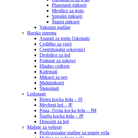
Planetarni mikseri
Mesilice za testo
Spiralni mikseri
Štapni mikseri
Vakuum mašine
Barska oprema
Aparati za toplu čokoladu
Cediljke za voće
Centrifugalni sokovnici
Drobilice za led
Fontane za sokove
Hladno ceđenje
Kafemati
Mikseri za nes
Multimikseri
Šlagomati
Ledomati
Bistra kocka leda – JS
Mrvljeni led – JF
Puna, čvrsta kocka leda – JM
Šuplja kocka leda – JP
Depoziti za led
Mašine za vešeraj
Profesionalne mašine za pranje veša