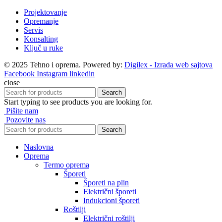
Projektovanje
Opremanje
Servis
Konsalting
Ključ u ruke
© 2025 Tehno i oprema. Powered by:
Digilex - Izrada web sajtova
Facebook
Instagram
linkedin
close
Search
Start typing to see products you are looking for.
Pišite nam
Pozovite nas
Search
Naslovna
Oprema
Termo oprema
Šporeti
Šporeti na plin
Električni šporeti
Indukcioni šporeti
Roštilji
Električni roštilji