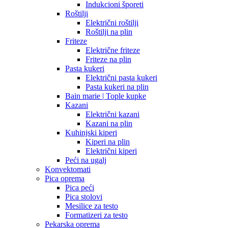
Indukcioni šporeti
Roštilji
Električni roštilji
Roštilji na plin
Friteze
Električne friteze
Friteze na plin
Pasta kukeri
Električni pasta kukeri
Pasta kukeri na plin
Bain marie | Tople kupke
Kazani
Električni kazani
Kazani na plin
Kuhinjski kiperi
Kiperi na plin
Električni kiperi
Peći na ugalj
Konvektomati
Pica oprema
Pica peći
Pica stolovi
Mesilice za testo
Formatizeri za testo
Pekarska oprema