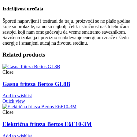
Izdržljivost uređaja
Šporeti napravljeni i testirani da traju, proizvodi se ne plaše godina
koje su prolazile, samo su najbolji čelik i stručnost naših tehničara
sastojci koji nam omogućavaju da vreme smatramo saveznikom.
Savršena izolacija i precizno snabdevanje energijom znače uštedu
energije i smanjeni uticaj na životnu sredinu.
Related products
Close
Gasna friteza Bertos GL8B
Add to wishlist
Quick view
Close
Električna friteza Bertos E6F10-3M
Add to wishlist