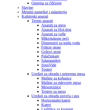
Oprema za čišćenje
Slavine
Metalni nameštaj i galanterija
Kuhinjski aparati
Termo aparati
Aparati za giros
Aparati za Hot-dog
Aparati za vafle
Mikrotalasne peći
Dispenzeri za toplu vodu
Friteze stone
Grilovi stoni
Palačinkare
Salamanderi
SousVide
Tosteri
Uređaji za obradu i pripremu mesa
Mašine za kobasice
Mašine za mlevenje mesa
Mesoreznice
Testere za meso
Uređaji za obradu povrća i sira
Horizontalni kateri
Kateri
Ljuštilice za krompir