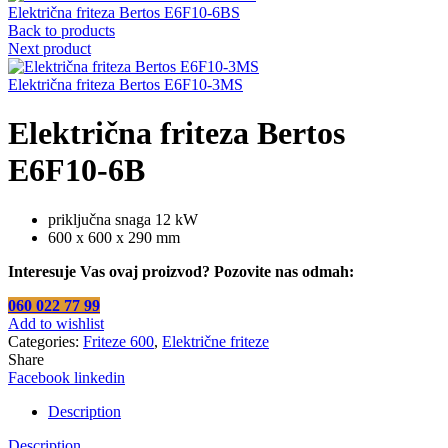
Električna friteza Bertos E6F10-6BS
Back to products
Next product
Električna friteza Bertos E6F10-3MS
Električna friteza Bertos
E6F10-6B
priključna snaga 12 kW
600 x 600 x 290 mm
Interesuje Vas ovaj proizvod? Pozovite nas odmah:
060 022 77 99
Add to wishlist
Categories:
Friteze 600
,
Električne friteze
Share
Facebook
linkedin
Description
Description