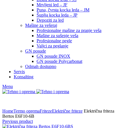
Mrvljeni led – JF
Puna, čvrsta kocka leda – JM
Šuplja kocka leda – JP
Depoziti za led
Mašine za vešeraj
Profesionalne mašine za pranje veša
Mašine za sušenje veša
Profesionalne pegle
Valjci za peglanje
GN posude
GN posude INOX
GN posude Polycarbonat
Odmah dostupno
Servis
Konsalting
Menu
Home
Termo oprema
Friteze
Električne friteze
Električna friteza
Bertos E6F10-6B
Previous product