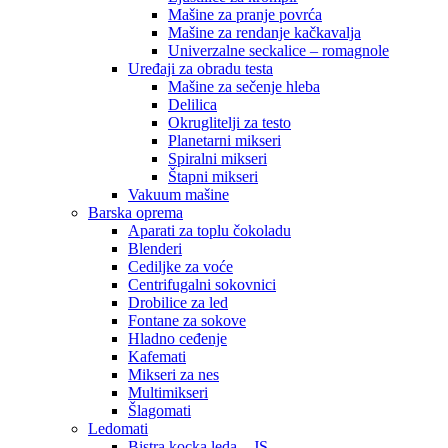
Mašine za pranje povrća
Mašine za rendanje kačkavalja
Univerzalne seckalice – romagnole
Uređaji za obradu testa
Mašine za sečenje hleba
Delilica
Okruglitelji za testo
Planetarni mikseri
Spiralni mikseri
Štapni mikseri
Vakuum mašine
Barska oprema
Aparati za toplu čokoladu
Blenderi
Cediljke za voće
Centrifugalni sokovnici
Drobilice za led
Fontane za sokove
Hladno ceđenje
Kafemati
Mikseri za nes
Multimikseri
Šlagomati
Ledomati
Bistra kocka leda – JS