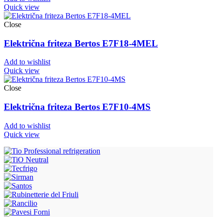
Quick view
Close
Električna friteza Bertos E7F18-4MEL
Add to wishlist
Quick view
Close
Električna friteza Bertos E7F10-4MS
Add to wishlist
Quick view