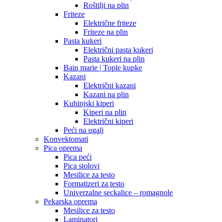
Roštilji na plin
Friteze
Električne friteze
Friteze na plin
Pasta kukeri
Električni pasta kukeri
Pasta kukeri na plin
Bain marie | Tople kupke
Kazani
Električni kazani
Kazani na plin
Kuhinjski kiperi
Kiperi na plin
Električni kiperi
Peći na ugalj
Konvektomati
Pica oprema
Pica peći
Pica stolovi
Mesilice za testo
Formatizeri za testo
Univerzalne seckalice – romagnole
Pekarska oprema
Mesilice za testo
Laminatori