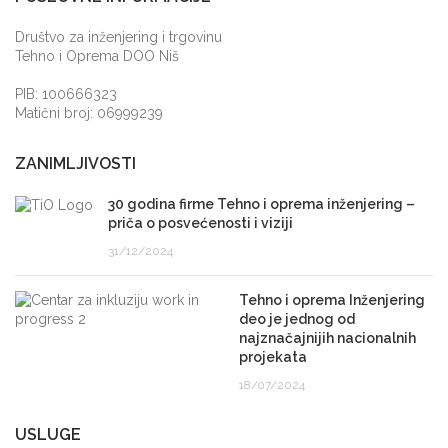
Društvo za inženjering i trgovinu
Tehno i Oprema DOO Niš
PIB: 100666323
Matični broj: 06999239
ZANIMLJIVOSTI
30 godina firme Tehno i oprema inženjering –
priča o posvećenosti i viziji
31/12/2024
Tehno i oprema Inženjering
deo je jednog od
najznačajnijih nacionalnih
projekata
18/07/2024
USLUGE