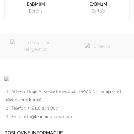
E9BM8M
E7BM4M
Berto's
Berto's
Adresa: Gruje A. Kostadinovića 4b, 18000 Niš, Srbija (kod
niškog aerodroma)
Telefon:
+38118 243 807
Email:
info@tehnoioprema.com
POSLOVNE INFORMACIJE