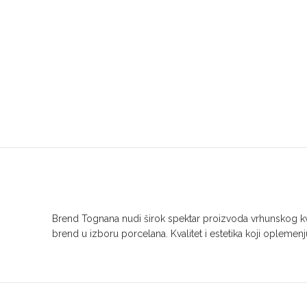
Brend Tognana nudi širok spektar proizvoda vrhunskog kval
brend u izboru porcelana. Kvalitet i estetika koji oplemenju