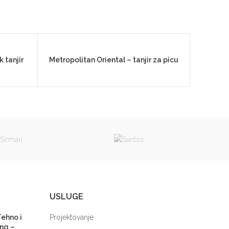
k tanjir
Metropolitan Oriental – tanjir za picu
USLUGE
Tehno i
Projektovanje
ng –