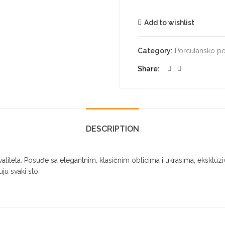
Add to wishlist
Category:
Porculansko p
Share
DESCRIPTION
iteta. Posuđe sa elegantnim, klasičnim oblicima i ukrasima, ekskluzivn
ju svaki sto.