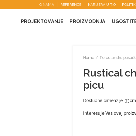
O NAMA
REFERENCE
KARIJERA U TIO
POLITI
PROJEKTOVANJE
PROIZVODNJA
UGOSTIT
Home
Porculansko posuđ
Rustical chi
picu
Dostupne dimenzije: 33cm
Interesuje Vas ovaj proi