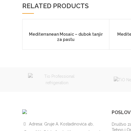
RELATED PRODUCTS
Mediterranean Mosaic – dubok tanjir
Medite
za pastu
POSLOV
Adresa: Gruje A. Kostadinovića 4b,
Društvo za
Tehno i 