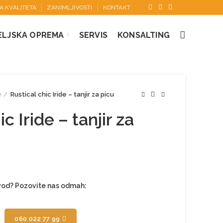
KA KVALITETA
ZANIMLJIVOSTI
KONTAKT
ELJSKA OPREMA
SERVIS
KONSALTING
e
Rustical chic Iride – tanjir za picu
c Iride – tanjir za
zvod? Pozovite nas odmah:
060 022 77 99