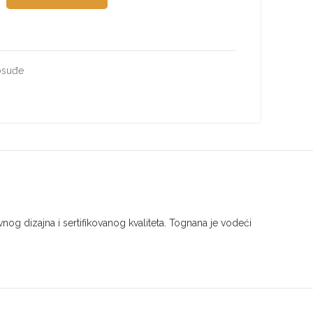
osuđe
og dizajna i sertifikovanog kvaliteta. Tognana je vodeći