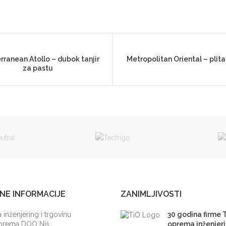
rranean Atollo – dubok tanjir
Metropolitan Oriental – plita
za pastu
NE INFORMACIJE
ZANIMLJIVOSTI
 inženjering i trgovinu
30 godina firme 
Oprema DOO Niš
oprema inženjeri