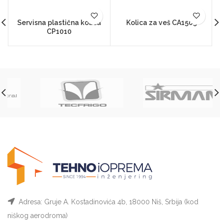
Servisna plastična kolica
Kolica za veš CA1505
CP1010
Adresa: Gruje A. Kostadinovića 4b, 18000 Niš, Srbija (kod
niškog aerodroma)