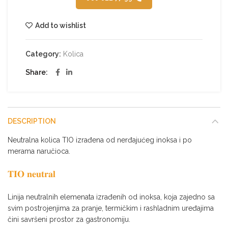
Add to wishlist
Category:
Kolica
Share
DESCRIPTION
Neutralna kolica TIO izrađena od nerđajućeg inoksa i po
merama naručioca.
𝐓𝐈𝐎 𝐧𝐞𝐮𝐭𝐫𝐚𝐥
Linija neutralnih elemenata izrađenih od inoksa, koja zajedno sa
svim postrojenjima za pranje, termičkim i rashladnim uređajima
čini savršeni prostor za gastronomiju.