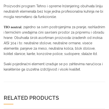
Proizvodni program Tehno i opreme Inženjering obuhvata liniju
neutralnih elemenata bez koje jedna profesionalna kuhinja ne bi
mogla nesmetano da funkcioniše.
𝐓𝐈𝐎 𝐧𝐞𝐮𝐭𝐫𝐚𝐥, zajedno sa svim postrojenjima za pranje, rashladnim
i termičkim uređajima čini savršeni prostor za pripremu i obradu
hrane. Obuhvata širok asortiman proizvoda izrađenih od inoksa
AISI 304 i to: neutralne stolove, neutralne ormane, viseće
elemente, panjeve za meso, neutralna kolica, blok stolove,
koktel stanice, kante, konzolne police, sudopere, stalaže itd.
Svaki pojedinačni element izrađuje se po zahtevima naručioca i
karakteriše ga izuzetna izdržljivost i visoki kvalitet.
RELATED PRODUCTS