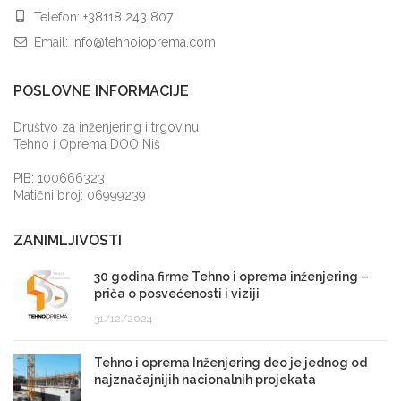
Telefon:
+38118 243 807
Email:
info@tehnoioprema.com
POSLOVNE INFORMACIJE
Društvo za inženjering i trgovinu
Tehno i Oprema DOO Niš
PIB: 100666323
Matični broj: 06999239
ZANIMLJIVOSTI
30 godina firme Tehno i oprema inženjering –
priča o posvećenosti i viziji
31/12/2024
Tehno i oprema Inženjering deo je jednog od
najznačajnijih nacionalnih projekata