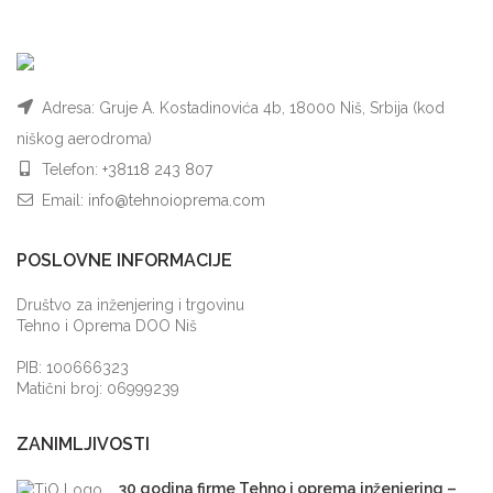
Adresa: Gruje A. Kostadinovića 4b, 18000 Niš, Srbija (kod
niškog aerodroma)
Telefon:
+38118 243 807
Email:
info@tehnoioprema.com
POSLOVNE INFORMACIJE
Društvo za inženjering i trgovinu
Tehno i Oprema DOO Niš
PIB: 100666323
Matični broj: 06999239
ZANIMLJIVOSTI
30 godina firme Tehno i oprema inženjering –