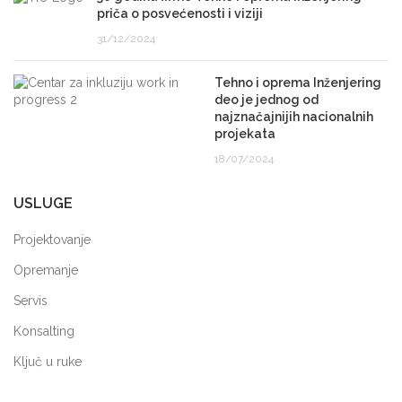
priča o posvećenosti i viziji
31/12/2024
Tehno i oprema Inženjering
deo je jednog od
najznačajnijih nacionalnih
projekata
18/07/2024
USLUGE
Projektovanje
Opremanje
Servis
Konsalting
Ključ u ruke