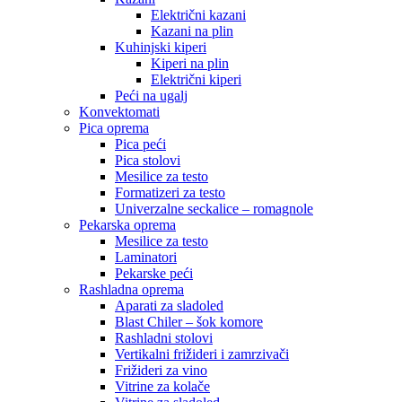
Električni kazani
Kazani na plin
Kuhinjski kiperi
Kiperi na plin
Električni kiperi
Peći na ugalj
Konvektomati
Pica oprema
Pica peći
Pica stolovi
Mesilice za testo
Formatizeri za testo
Univerzalne seckalice – romagnole
Pekarska oprema
Mesilice za testo
Laminatori
Pekarske peći
Rashladna oprema
Aparati za sladoled
Blast Chiler – šok komore
Rashladni stolovi
Vertikalni frižideri i zamrzivači
Frižideri za vino
Vitrine za kolače