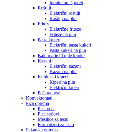
Indukcioni šporeti
Roštilji
Električni roštilji
Roštilji na plin
Friteze
Električne friteze
Friteze na plin
Pasta kukeri
Električni pasta kukeri
Pasta kukeri na plin
Bain marie | Tople kupke
Kazani
Električni kazani
Kazani na plin
Kuhinjski kiperi
Kiperi na plin
Električni kiperi
Peći na ugalj
Konvektomati
Pica oprema
Pica peći
Pica stolovi
Mesilice za testo
Formatizeri za testo
Pekarska oprema