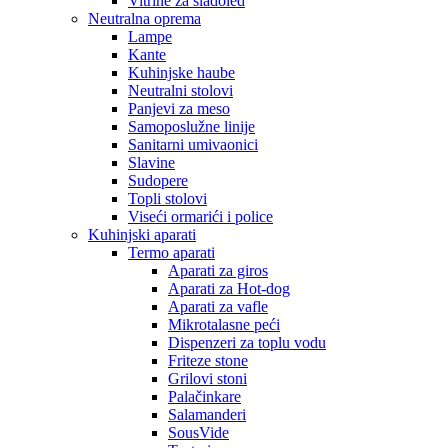
Vitrine za sladoled
Neutralna oprema
Lampe
Kante
Kuhinjske haube
Neutralni stolovi
Panjevi za meso
Samoposlužne linije
Sanitarni umivaonici
Slavine
Sudopere
Topli stolovi
Viseći ormarići i police
Kuhinjski aparati
Termo aparati
Aparati za giros
Aparati za Hot-dog
Aparati za vafle
Mikrotalasne peći
Dispenzeri za toplu vodu
Friteze stone
Grilovi stoni
Palačinkare
Salamanderi
SousVide