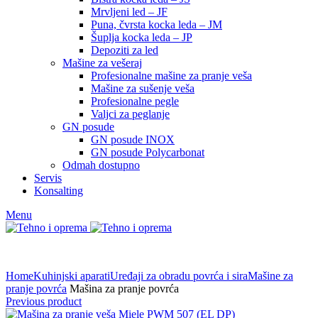
Mrvljeni led – JF
Puna, čvrsta kocka leda – JM
Šuplja kocka leda – JP
Depoziti za led
Mašine za vešeraj
Profesionalne mašine za pranje veša
Mašine za sušenje veša
Profesionalne pegle
Valjci za peglanje
GN posude
GN posude INOX
GN posude Polycarbonat
Odmah dostupno
Servis
Konsalting
Menu
Home
Kuhinjski aparati
Uređaji za obradu povrća i sira
Mašine za
pranje povrća
Mašina za pranje povrća
Previous product