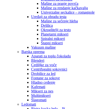
Mašine za pranje povrća
Mašine za rendanje kačkavalja
Univerzalne seckalice – romagnole
Uređaji za obradu testa
Mašine za sečenje hleba
Delilica
Okruglitelji za testo
Planetarni mikseri
Spiralni mikseri
Štapni mikseri
Vakuum mašine
Barska oprema
Aparati za toplu čokoladu
Blenderi
Cediljke za voće
Centrifugalni sokovnici
Drobilice za led
Fontane za sokove
Hladno ceđenje
Kafemati
Mikseri za nes
Multimikseri
Šlagomati
Ledomati
Bistra kocka leda – JS