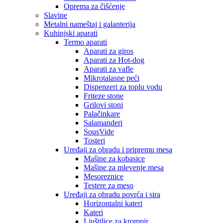
Oprema za čišćenje
Slavine
Metalni nameštaj i galanterija
Kuhinjski aparati
Termo aparati
Aparati za giros
Aparati za Hot-dog
Aparati za vafle
Mikrotalasne peći
Dispenzeri za toplu vodu
Friteze stone
Grilovi stoni
Palačinkare
Salamanderi
SousVide
Tosteri
Uređaji za obradu i pripremu mesa
Mašine za kobasice
Mašine za mlevenje mesa
Mesoreznice
Testere za meso
Uređaji za obradu povrća i sira
Horizontalni kateri
Kateri
Ljuštilice za krompir