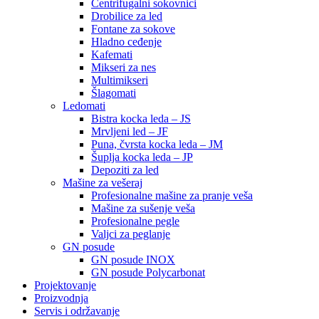
Centrifugalni sokovnici
Drobilice za led
Fontane za sokove
Hladno ceđenje
Kafemati
Mikseri za nes
Multimikseri
Šlagomati
Ledomati
Bistra kocka leda – JS
Mrvljeni led – JF
Puna, čvrsta kocka leda – JM
Šuplja kocka leda – JP
Depoziti za led
Mašine za vešeraj
Profesionalne mašine za pranje veša
Mašine za sušenje veša
Profesionalne pegle
Valjci za peglanje
GN posude
GN posude INOX
GN posude Polycarbonat
Projektovanje
Proizvodnja
Servis i održavanje