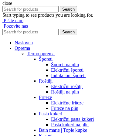
close
Search
Start typing to see products you are looking for.
Pišite nam
Pozovite nas
Search
Naslovna
Oprema
Termo oprema
Šporeti
Šporeti na plin
Električni šporeti
Indukcioni šporeti
Roštilji
Električni roštilji
Roštilji na plin
Friteze
Električne friteze
Friteze na plin
Pasta kukeri
Električni pasta kukeri
Pasta kukeri na plin
Bain marie | Tople kupke
Kazani