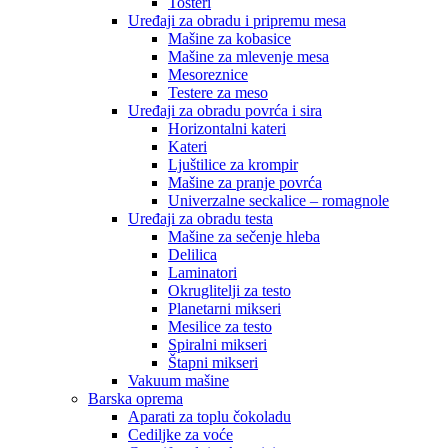
Tosteri
Uređaji za obradu i pripremu mesa
Mašine za kobasice
Mašine za mlevenje mesa
Mesoreznice
Testere za meso
Uređaji za obradu povrća i sira
Horizontalni kateri
Kateri
Ljuštilice za krompir
Mašine za pranje povrća
Univerzalne seckalice – romagnole
Uređaji za obradu testa
Mašine za sečenje hleba
Delilica
Laminatori
Okruglitelji za testo
Planetarni mikseri
Mesilice za testo
Spiralni mikseri
Štapni mikseri
Vakuum mašine
Barska oprema
Aparati za toplu čokoladu
Cediljke za voće