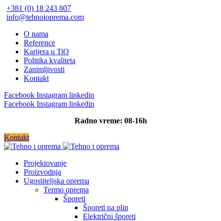
+381 (0) 18 243 807
info@tehnoioprema.com
O nama
Reference
Karijera u TiO
Politika kvaliteta
Zanimljivosti
Kontakt
Facebook
Instagram
linkedin
Facebook
Instagram
linkedin
Radno vreme: 08-16h
Kontakt
Projektovanje
Proizvodnja
Ugostiteljska oprema
Termo oprema
Šporeti
Šporeti na plin
Električni šporeti