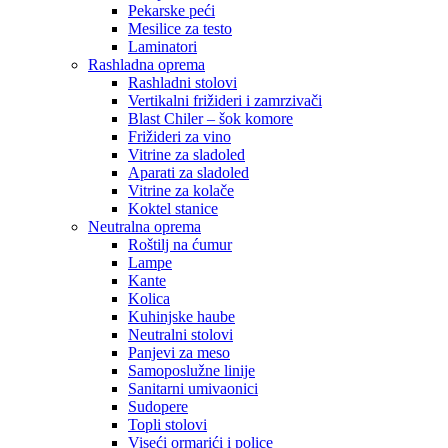
Pekarske peći
Mesilice za testo
Laminatori
Rashladna oprema
Rashladni stolovi
Vertikalni frižideri i zamrzivači
Blast Chiler – šok komore
Frižideri za vino
Vitrine za sladoled
Aparati za sladoled
Vitrine za kolače
Koktel stanice
Neutralna oprema
Roštilj na ćumur
Lampe
Kante
Kolica
Kuhinjske haube
Neutralni stolovi
Panjevi za meso
Samoposlužne linije
Sanitarni umivaonici
Sudopere
Topli stolovi
Viseći ormarići i police