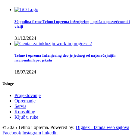
30 godina firme Tehno i oprema inženjering – priča o posvećenosti i
viziji
31/12/2024
Tehno i oprema Inženjering deo je jednog od najznačajnijih
nacionalnih projekata
18/07/2024
Usluge
Projektovanje
Opremanje
Servis
Konsalting
Ključ u ruke
© 2025 Tehno i oprema. Powered by:
Digilex - Izrada web sajtova
Facebook
Instagram
linkedin