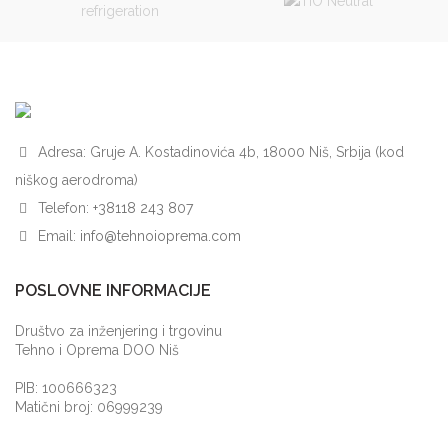
Adresa: Gruje A. Kostadinovića 4b, 18000 Niš, Srbija (kod
niškog aerodroma)
Telefon:
+38118 243 807
Email:
info@tehnoioprema.com
POSLOVNE INFORMACIJE
Društvo za inženjering i trgovinu
Tehno i Oprema DOO Niš
PIB: 100666323
Matični broj: 06999239