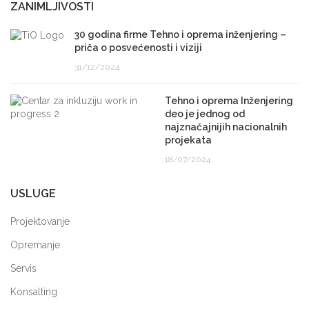
ZANIMLJIVOSTI
30 godina firme Tehno i oprema inženjering –
priča o posvećenosti i viziji
31/12/2024
Tehno i oprema Inženjering
deo je jednog od
najznačajnijih nacionalnih
projekata
18/07/2024
USLUGE
Projektovanje
Opremanje
Servis
Konsalting