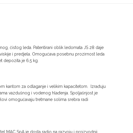
, čistog leda. Patentirani oblik ledomata JS 28 daje
 viskije i predjela. Omogućava posebnu prozirnost leda
t depozita je 6,5 kg.
om kantom za odlaganje i velikim kapacitetom. Izrađuju
antama vazdušnog i vodenog hlađenja. Spoljašnjost je
delovi omogućavaju tretmane solima srebra radi
stel MAC SpA je dosta radio na razvoju i proizvodnji