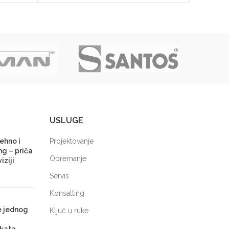
USLUGE
ehno i
Projektovanje
ng – priča
Opremanje
iziji
Servis
Konsalting
e jednog
Ključ u ruke