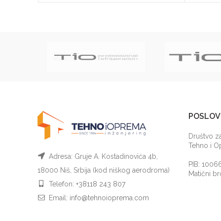
POSLOV
Društvo za
Tehno i 
Adresa: Gruje A. Kostadinovića 4b,
PIB: 1006
18000 Niš, Srbija (kod niškog aerodroma)
Matični b
Telefon:
+38118 243 807
Email:
info@tehnoioprema.com