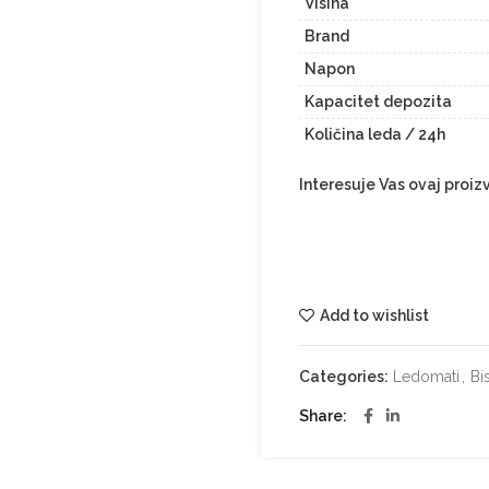
Visina
Brand
Napon
Kapacitet depozita
Količina leda / 24h
Interesuje Vas ovaj proi
Add to wishlist
Categories:
Ledomati
,
Bi
Share