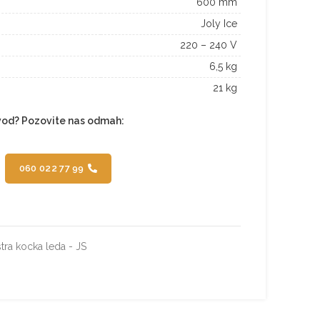
600 mm
Joly Ice
220 – 240 V
6,5 kg
21 kg
zvod? Pozovite nas odmah:
060 022 77 99
stra kocka leda - JS