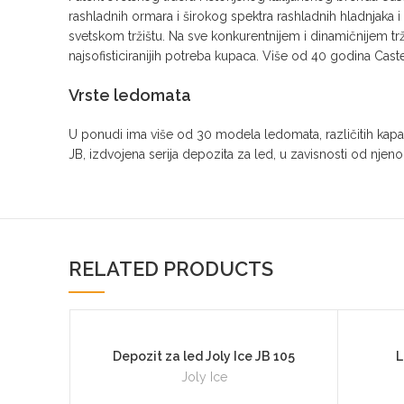
rashladnih ormara i širokog spektra rashladnih hladnjaka i z
svetskom tržištu. Na sve konkurentnijem i dinamičnijem tržiš
najsofisticiranijih potreba kupaca. Više od 40 godina Cast
Vrste ledomata
U ponudi ima više od 30 modela ledomata, različitih kapaci
JB, izdvojena serija depozita za led, u zavisnosti od njeno
RELATED PRODUCTS
Depozit za led Joly Ice JB 105
L
Joly Ice