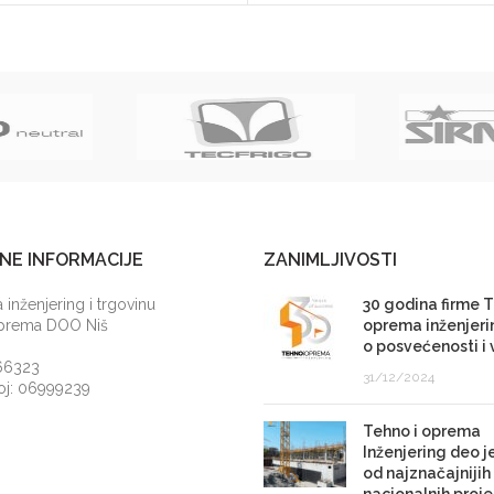
NE INFORMACIJE
ZANIMLJIVOSTI
 inženjering i trgovinu
30 godina firme T
Oprema DOO Niš
oprema inženjeri
o posvećenosti i v
66323
31/12/2024
roj: 06999239
Tehno i oprema
Inženjering deo j
od najznačajnijih