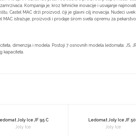
amrzivača. Kompanija je, kroz tehničke inovacije i usvajanje najinovativ
tu, Castel MAC drži proizvod, čiji je glavni cilj inovacija. Nudeći uve
el MAC istražuje, proizvodi i prodaje širom sveta opremu za pekarstvo 
teta, dimenzija i modela. Postoji 7 osnovnih modela ledomata: JS, JP, 
g kapaciteta.
edomat Joly Ice JF 95 C
Ledomat Joly Ice JF 50
Joly Ice
Joly Ice