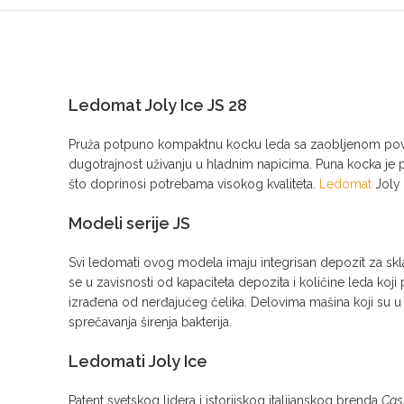
Ledomat Joly Ice JS 28
Pruža potpuno kompaktnu kocku leda sa zaobljenom površi
dugotrajnost uživanju u hladnim napicima. Puna kocka je 
što doprinosi potrebama visokog kvaliteta.
Ledomat
Joly 
Modeli serije JS
Svi ledomati ovog modela imaju integrisan depozit za skl
se u zavisnosti od kapaciteta depozita i količine leda koj
izrađena od nerđajućeg čelika. Delovima mašina koji su u 
sprečavanja širenja bakterija.
Ledomati
Joly Ice
Patent svetskog lidera i istorijskog italijanskog brenda
Cas