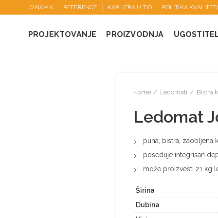
O NAMA
REFERENCE
KARIJERA U TIO
POLITIKA KVALITET
PROJEKTOVANJE
PROIZVODNJA
UGOSTITE
Home
Ledomati
Bistra 
Ledomat Jo
puna, bistra, zaobljena 
poseduje integrisan dep
može proizvesti 21 kg l
Širina
Dubina