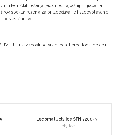
nijih tehničkih rešenja, jedan od najvažnijih igrača na
k širok spektar rešenja za prilagođavanje i zadovoljavanje i
i poslastičarstvo.
JM i JF u zavisnosti od vrste leda. Pored toga, postoji i
5
Ledomat Joly Ice SFN 2200-N
Joly Ice