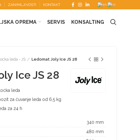
A
ZANIMLJIVOSTI
KONTAKT
LJSKA OPREMA
SERVIS
KONSALTING
kocka leda - JS
Ledomat Joly Ice JS 28
ly Ice JS 28
kocka leda
ozit za čuvanje leda od 6,5 kg
eda za 24 h
340 mm
480 mm