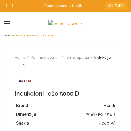
Radno vreme: 08-16h
KONTAKT
Home
Kuhinjski aparati
Termo aparati
Indukcije
Indukcioni rešo 5000 D
Brand
Hendi
Dimenzije
398x515x(h)168
Snaga
5000 W