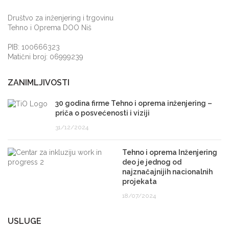
Društvo za inženjering i trgovinu
Tehno i Oprema DOO Niš
PIB: 100666323
Matični broj: 06999239
ZANIMLJIVOSTI
30 godina firme Tehno i oprema inženjering –
priča o posvećenosti i viziji
31/12/2024
Tehno i oprema Inženjering
deo je jednog od
najznačajnijih nacionalnih
projekata
18/07/2024
USLUGE