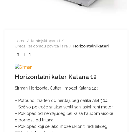
Home
Kuhinjski aparati
Uređaji za obradu povrća i sira
Horizontalni kateri
Horizontalni kater Katana 12
Sirman Horizontal Cutter , model Katana 12 :
– Potpuno izrađen od nerđajućeg čelika AISI 304.
– Sečivo pokreće snažan ventilisani asinhroni motor.
– Poklopac od nerđajućeg čelika sa haubom visoke
otpornosti od tritana.
– Poklopac koji se lako može ukloniti radi lakšeg