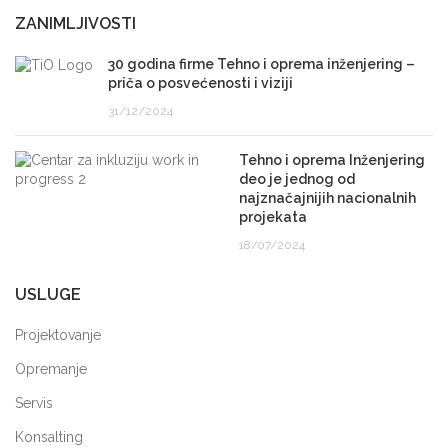
ZANIMLJIVOSTI
30 godina firme Tehno i oprema inženjering –
priča o posvećenosti i viziji
31/12/2024
Tehno i oprema Inženjering
deo je jednog od
najznačajnijih nacionalnih
projekata
18/07/2024
USLUGE
Projektovanje
Opremanje
Servis
Konsalting