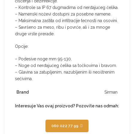
čišćenja i dezinfekcije.
– Kontrole sa IP 67 dugmadima od nerđajućeg čelika.
– Namenski noževi dostupni za posebne namene.
– Maksimalna zaštita od infiltracije tečnosti na osovini.
– Savršeno za meso, ribu i povrće, ali i za mnoge
druge vrste prerade.
Opcije:
– Podesive noge mm 95-130.
– Noge od nerđajućeg čelika sa točkovima i bravom.
– Glavina sa zatupljenim, nazubljenim ili neoštrenim
sečivima.
Brand
Sirman
Interesuje Vas ovaj proizvod? Pozovite nas odmah:
060 022 77 99