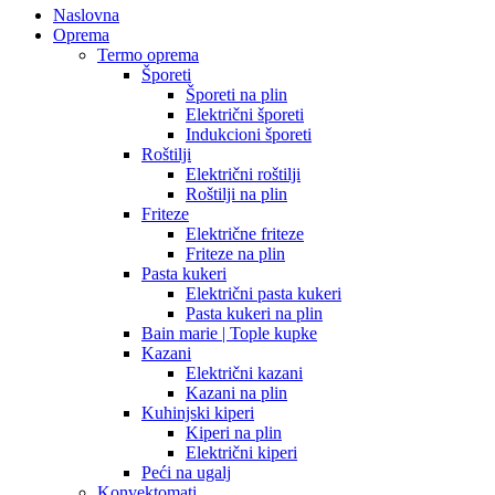
Naslovna
Oprema
Termo oprema
Šporeti
Šporeti na plin
Električni šporeti
Indukcioni šporeti
Roštilji
Električni roštilji
Roštilji na plin
Friteze
Električne friteze
Friteze na plin
Pasta kukeri
Električni pasta kukeri
Pasta kukeri na plin
Bain marie | Tople kupke
Kazani
Električni kazani
Kazani na plin
Kuhinjski kiperi
Kiperi na plin
Električni kiperi
Peći na ugalj
Konvektomati