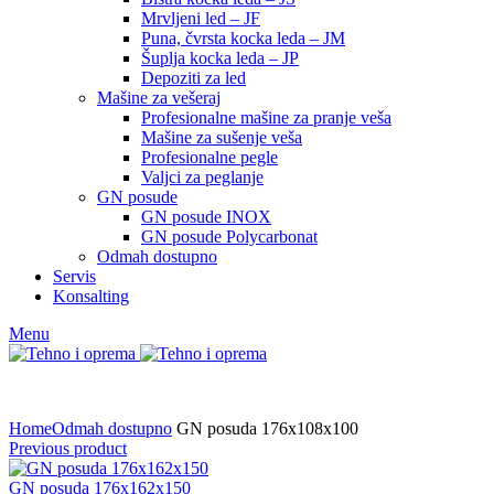
Mrvljeni led – JF
Puna, čvrsta kocka leda – JM
Šuplja kocka leda – JP
Depoziti za led
Mašine za vešeraj
Profesionalne mašine za pranje veša
Mašine za sušenje veša
Profesionalne pegle
Valjci za peglanje
GN posude
GN posude INOX
GN posude Polycarbonat
Odmah dostupno
Servis
Konsalting
Menu
Home
Odmah dostupno
GN posuda 176x108x100
Previous product
GN posuda 176x162x150