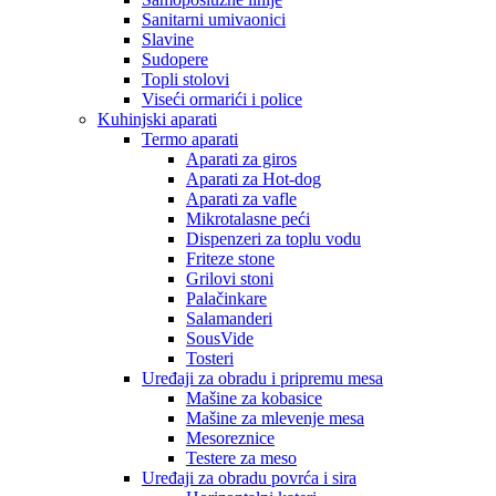
Sanitarni umivaonici
Slavine
Sudopere
Topli stolovi
Viseći ormarići i police
Kuhinjski aparati
Termo aparati
Aparati za giros
Aparati za Hot-dog
Aparati za vafle
Mikrotalasne peći
Dispenzeri za toplu vodu
Friteze stone
Grilovi stoni
Palačinkare
Salamanderi
SousVide
Tosteri
Uređaji za obradu i pripremu mesa
Mašine za kobasice
Mašine za mlevenje mesa
Mesoreznice
Testere za meso
Uređaji za obradu povrća i sira