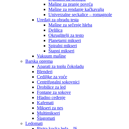
Mašine za pranje povrća
Mašine za rendanje kačkavalja
Univerzalne seckalice – romagnole
Uređaji za obradu testa
Mašine za sečenje hleba
Delilica
Okruglitelji za testo
Planetarni mikseri
Spiralni mikseri
Štapni mikseri
Vakuum mašine
Barska oprema
Aparati za toplu čokoladu
Blenderi
Cediljke za voće
Centrifugalni sokovnici
Drobilice za led
Fontane za sokove
Hladno ceđenje
Kafemati
Mikseri za nes
Multimikseri
Šlagomati
Ledomati
Bistra kocka leda – JS