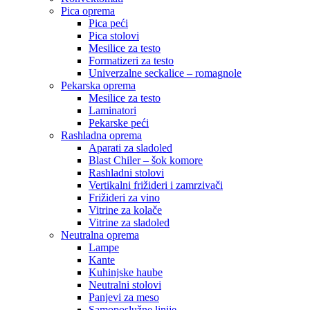
Pica oprema
Pica peći
Pica stolovi
Mesilice za testo
Formatizeri za testo
Univerzalne seckalice – romagnole
Pekarska oprema
Mesilice za testo
Laminatori
Pekarske peći
Rashladna oprema
Aparati za sladoled
Blast Chiler – šok komore
Rashladni stolovi
Vertikalni frižideri i zamrzivači
Frižideri za vino
Vitrine za kolače
Vitrine za sladoled
Neutralna oprema
Lampe
Kante
Kuhinjske haube
Neutralni stolovi
Panjevi za meso
Samoposlužne linije