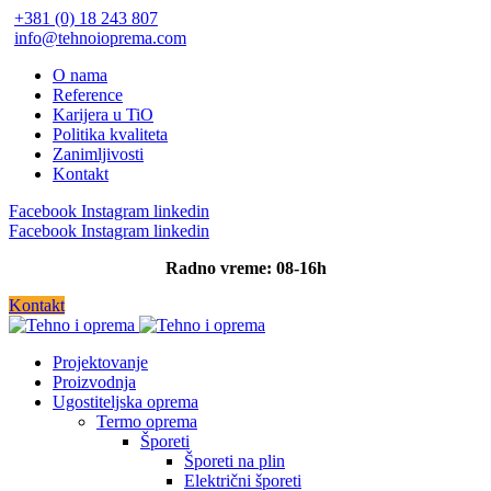
+381 (0) 18 243 807
info@tehnoioprema.com
O nama
Reference
Karijera u TiO
Politika kvaliteta
Zanimljivosti
Kontakt
Facebook
Instagram
linkedin
Facebook
Instagram
linkedin
Radno vreme: 08-16h
Kontakt
Projektovanje
Proizvodnja
Ugostiteljska oprema
Termo oprema
Šporeti
Šporeti na plin
Električni šporeti