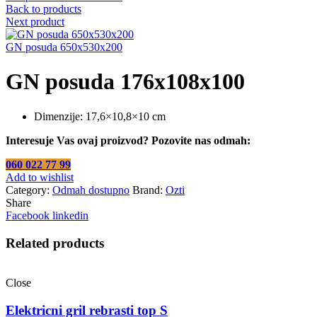
Back to products
Next product
GN posuda 650x530x200
GN posuda 176x108x100
Dimenzije: 17,6×10,8×10 cm
Interesuje Vas ovaj proizvod? Pozovite nas odmah:
060 022 77 99
Add to wishlist
Category:
Odmah dostupno
Brand:
Ozti
Share
Facebook
linkedin
Related products
Close
Elektricni gril rebrasti top S