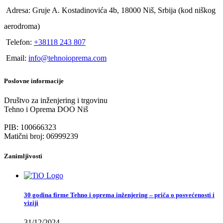
Adresa: Gruje A. Kostadinovića 4b, 18000 Niš, Srbija (kod niškog
aerodroma)
Telefon:
+38118 243 807
Email:
info@tehnoioprema.com
Poslovne informacije
Društvo za inženjering i trgovinu
Tehno i Oprema DOO Niš
PIB: 100666323
Matični broj: 06999239
Zanimljivosti
30 godina firme Tehno i oprema inženjering – priča o posvećenosti i
viziji
31/12/2024