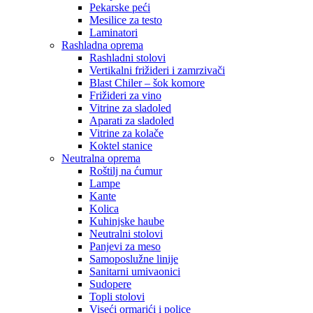
Pekarske peći
Mesilice za testo
Laminatori
Rashladna oprema
Rashladni stolovi
Vertikalni frižideri i zamrzivači
Blast Chiler – šok komore
Frižideri za vino
Vitrine za sladoled
Aparati za sladoled
Vitrine za kolače
Koktel stanice
Neutralna oprema
Roštilj na ćumur
Lampe
Kante
Kolica
Kuhinjske haube
Neutralni stolovi
Panjevi za meso
Samoposlužne linije
Sanitarni umivaonici
Sudopere
Topli stolovi
Viseći ormarići i police