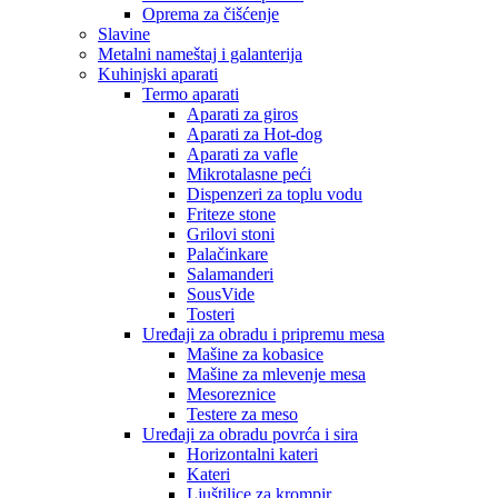
Oprema za čišćenje
Slavine
Metalni nameštaj i galanterija
Kuhinjski aparati
Termo aparati
Aparati za giros
Aparati za Hot-dog
Aparati za vafle
Mikrotalasne peći
Dispenzeri za toplu vodu
Friteze stone
Grilovi stoni
Palačinkare
Salamanderi
SousVide
Tosteri
Uređaji za obradu i pripremu mesa
Mašine za kobasice
Mašine za mlevenje mesa
Mesoreznice
Testere za meso
Uređaji za obradu povrća i sira
Horizontalni kateri
Kateri
Ljuštilice za krompir