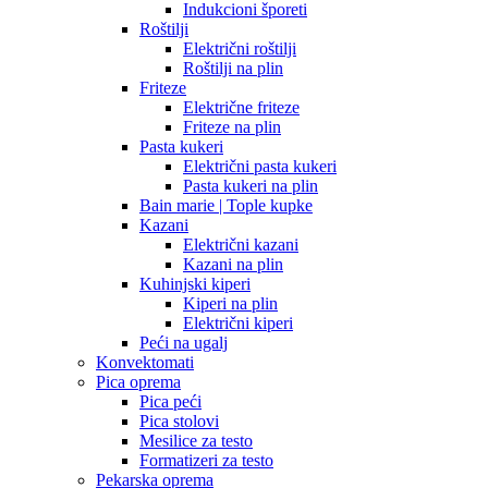
Indukcioni šporeti
Roštilji
Električni roštilji
Roštilji na plin
Friteze
Električne friteze
Friteze na plin
Pasta kukeri
Električni pasta kukeri
Pasta kukeri na plin
Bain marie | Tople kupke
Kazani
Električni kazani
Kazani na plin
Kuhinjski kiperi
Kiperi na plin
Električni kiperi
Peći na ugalj
Konvektomati
Pica oprema
Pica peći
Pica stolovi
Mesilice za testo
Formatizeri za testo
Pekarska oprema