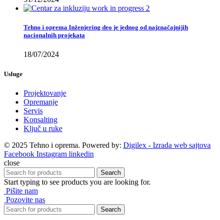
Tehno i oprema Inženjering deo je jednog od najznačajnijih
nacionalnih projekata
18/07/2024
Usluge
Projektovanje
Opremanje
Servis
Konsalting
Ključ u ruke
© 2025 Tehno i oprema. Powered by:
Digilex - Izrada web sajtova
Facebook
Instagram
linkedin
close
Search
Start typing to see products you are looking for.
Pišite nam
Pozovite nas
Search