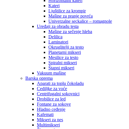
Horizontalni kateri
Kateri
Ljuštilice za krompir
Mašine za pranje povrća
Univerzalne seckalice – romagnole
Uređaji za obradu testa
Mašine za sečenje hleba
Delilica
Laminatori
Okruglitelji za testo
Planetarni mikseri
Mesilice za testo
Spiralni mikseri
Štapni mikseri
Vakuum mašine
Barska oprema
Aparati za toplu čokoladu
Cediljke za voće
Centrifugalni sokovnici
Drobilice za led
Fontane za sokove
Hladno ceđenje
Kafemati
Mikseri za nes
Multimikseri