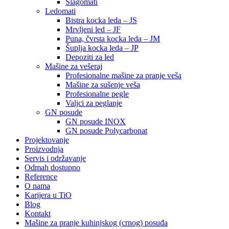
Šlagomati
Ledomati
Bistra kocka leda – JS
Mrvljeni led – JF
Puna, čvrsta kocka leda – JM
Šuplja kocka leda – JP
Depoziti za led
Mašine za vešeraj
Profesionalne mašine za pranje veša
Mašine za sušenje veša
Profesionalne pegle
Valjci za peglanje
GN posude
GN posude INOX
GN posude Polycarbonat
Projektovanje
Proizvodnja
Servis i održavanje
Odmah dostupno
Reference
O nama
Karijera u TiO
Blog
Kontakt
Mašine za pranje kuhinjskog (crnog) posuđa