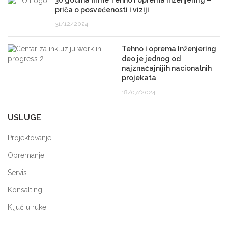
30 godina firme Tehno i oprema inženjering –
priča o posvećenosti i viziji
31/12/2024
Tehno i oprema Inženjering
deo je jednog od
najznačajnijih nacionalnih
projekata
18/07/2024
USLUGE
Projektovanje
Opremanje
Servis
Konsalting
Ključ u ruke