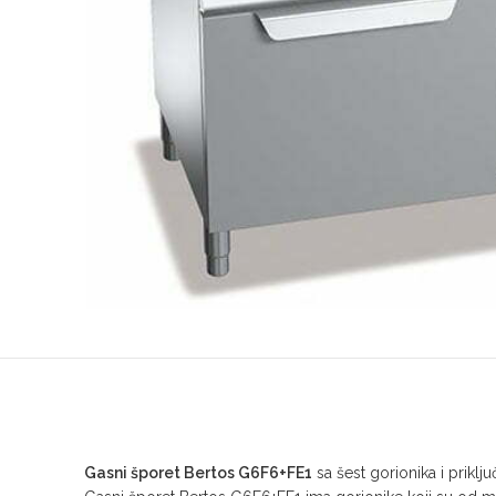
Gasni šporet Bertos G6F6+FE1
sa šest gorionika i prik