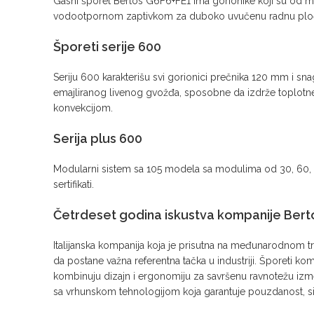
Gasni šporet Bertos G6F6+FE1 ima gorionike koji su od mes
vodootpornom zaptivkom za duboko uvučenu radnu ploč
Šporeti serije 600
Seriju 600 karakterišu svi gorionici prečnika 120 mm i sna
emajliranog livenog gvožđa, sposobne da izdrže toplotne i m
konvekcijom.
Serija plus 600
Modularni sistem sa 105 modela sa modulima od 30, 60, 90,
sertifikati.
Četrdeset godina iskustva kompanije
Bert
Italijanska kompanija koja je prisutna na međunarodnom tr
da postane važna referentna tačka u industriji. Šporeti ko
kombinuju dizajn i ergonomiju za savršenu ravnotežu izmeđ
sa vrhunskom tehnologijom koja garantuje pouzdanost, sig