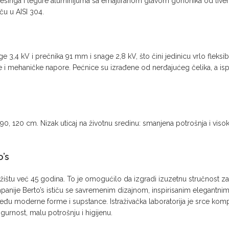
inga i legure aluminijuma sa emajliranom glavom gorionika od livenog 
u u AISI 304.
ge 3,4 kV i prečnika 91 mm i snage 2,8 kV, što čini jedinicu vrlo flek
ehaničke napore. Pećnice su izrađene od nerđajućeg čelika, a isporučuj
 120 cm. Nizak uticaj na životnu sredinu: smanjena potrošnja i visoka 
o’s
žištu već 45 godina. To je omogućilo da izgradi izuzetnu stručnost 
mpanije Berto’s ističu se savremenim dizajnom, inspirisanim elegantnim 
u moderne forme i supstance. Istraživačka laboratorija je srce kompa
urnost, malu potrošnju i higijenu.