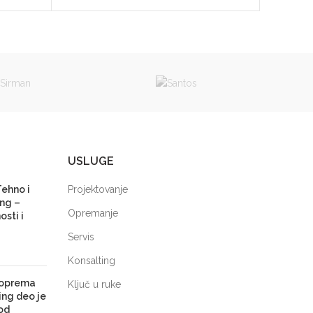
USLUGE
Tehno i
Projektovanje
ng –
Opremanje
sti i
Servis
Konsalting
 oprema
Ključ u ruke
ing deo je
od