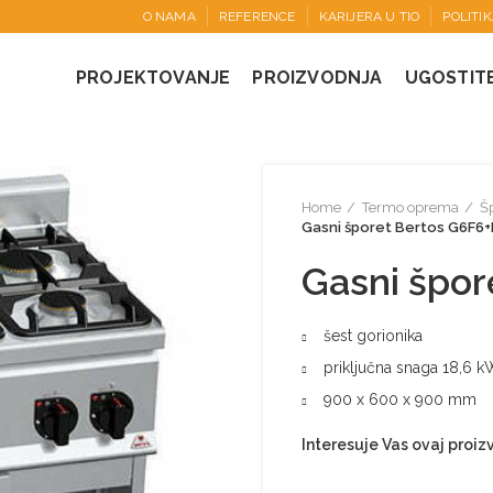
O NAMA
REFERENCE
KARIJERA U TIO
POLITI
PROJEKTOVANJE
PROIZVODNJA
UGOSTIT
Home
Termo oprema
Šp
Gasni šporet Bertos G6F6+
Gasni špor
šest gorionika
priključna snaga 18,6 
900 x 600 x 900 mm
Interesuje Vas ovaj proi