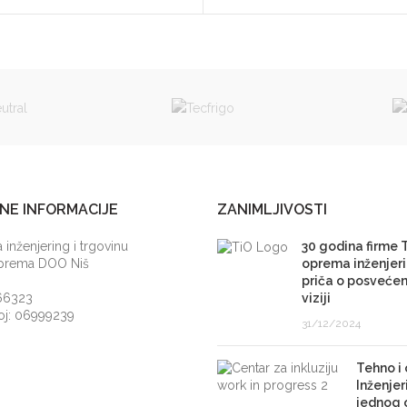
NE INFORMACIJE
ZANIMLJIVOSTI
 inženjering i trgovinu
30 godina firme 
Oprema DOO Niš
oprema inženjeri
priča o posvećeno
66323
viziji
roj: 06999239
31/12/2024
Tehno i
Inženjer
jednog 