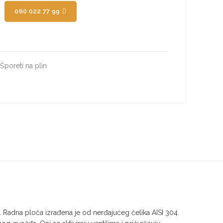
060 022 77 99
Šporeti na plin
dna ploča izrađena je od nerđajućeg čelika AISI 304.