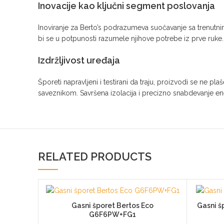
Inovacije kao ključni segment poslovanja
Inoviranje za Berto’s podrazumeva suočavanje sa trenutni
bi se u potpunosti razumele njihove potrebe iz prve ruke. 
Izdržljivost uređaja
Šporeti napravljeni i testirani da traju, proizvodi se ne p
saveznikom. Savršena izolacija i precizno snabdevanje ene
RELATED PRODUCTS
Gasni šporet Bertos Eco
Gasni š
G6F6PW+FG1