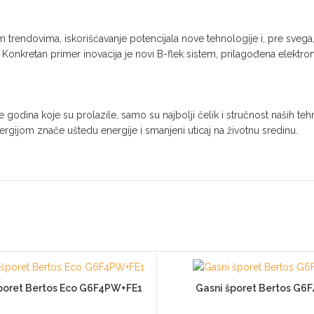
m trendovima, iskorišćavanje potencijala nove tehnologije i, pre sve
Konkretan primer inovacija je novi B-flek sistem, prilagođena elektron
laše godina koje su prolazile, samo su najbolji čelik i stručnost naših
rgijom znače uštedu energije i smanjeni uticaj na životnu sredinu.
poret Bertos Eco G6F4PW+FE1
Gasni šporet Bertos G6