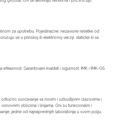
gvožđa, Oni se aktiviraju ventilima i pričvršćuju
sibilnom za upotrebu. Pojedinačne, nezavisne rešetke od
u se u plinskoj ili električnoj verziji, statičke ili sa
efikasnost. Garantovani kvalitet i sigurnost: IMK i IMK-GS
za odlučno suočavanje sa novim i uzbudljivim izazovima i
osnovnim oblicima i linijama. Oni su funkcionalni i
nije, jedne od najnaprednijih laboratorija u svom polju,