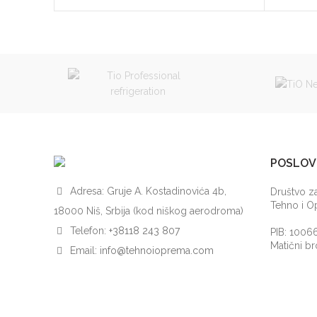
POSLOV
Adresa: Gruje A. Kostadinovića 4b,
Društvo za
Tehno i 
18000 Niš, Srbija (kod niškog aerodroma)
Telefon:
+38118 243 807
PIB: 1006
Matični b
Email:
info@tehnoioprema.com