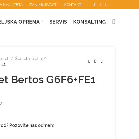
KA KVALITETA
ZANIMLJIVOSTI
KONTAKT
ELJSKA OPREMA
SERVIS
KONSALTING
oreti
Šporeti na plin
FE1
et Bertos G6F6+FE1
kW
zvod? Pozovite nas odmah: