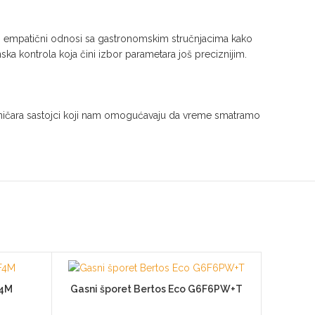
ga, empatični odnosi sa gastronomskim stručnjacima kako
ska kontrola koja čini izbor parametara još preciznijim.
 tehničara sastojci koji nam omogućavaju da vreme smatramo
F4M
Gasni šporet Bertos Eco G6F6PW+T