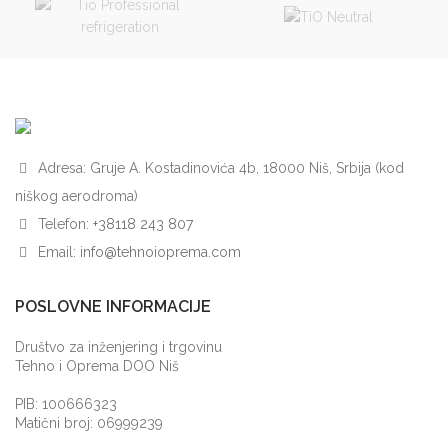
Adresa: Gruje A. Kostadinovića 4b, 18000 Niš, Srbija (kod
niškog aerodroma)
Telefon:
+38118 243 807
Email:
info@tehnoioprema.com
POSLOVNE INFORMACIJE
Društvo za inženjering i trgovinu
Tehno i Oprema DOO Niš
PIB: 100666323
Matični broj: 06999239