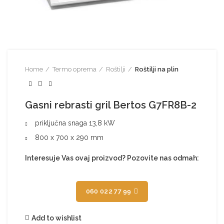
Home
Termo oprema
Roštilji
Roštilji na plin
Gasni rebrasti gril Bertos G7FR8B-2
priključna snaga 13,8 kW
800 x 700 x 290 mm
Interesuje Vas ovaj proizvod? Pozovite nas odmah:
060 022 77 99
Add to wishlist