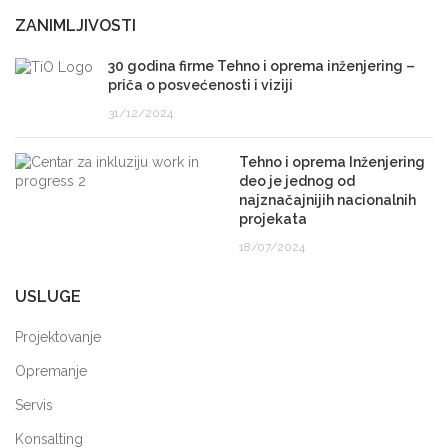
ZANIMLJIVOSTI
30 godina firme Tehno i oprema inženjering –
priča o posvećenosti i viziji
31/12/2024
Tehno i oprema Inženjering
deo je jednog od
najznačajnijih nacionalnih
projekata
18/07/2024
USLUGE
Projektovanje
Opremanje
Servis
Konsalting