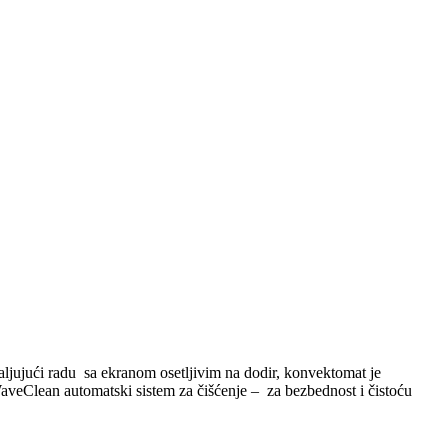
aljujući radu sa ekranom osetljivim na dodir, konvektomat je
veClean automatski sistem za čišćenje – za bezbednost i čistoću