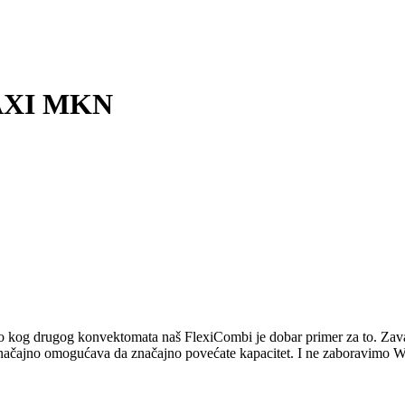
MAXI MKN
bilo kog drugog konvektomata naš FlexiCombi je dobar primer za to. Zav
načajno omogućava da značajno povećate kapacitet. I ne zaboravimo Wa