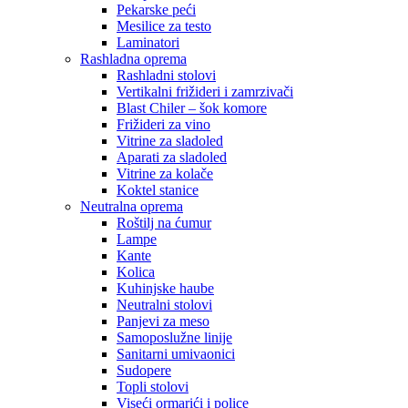
Pekarske peći
Mesilice za testo
Laminatori
Rashladna oprema
Rashladni stolovi
Vertikalni frižideri i zamrzivači
Blast Chiler – šok komore
Frižideri za vino
Vitrine za sladoled
Aparati za sladoled
Vitrine za kolače
Koktel stanice
Neutralna oprema
Roštilj na ćumur
Lampe
Kante
Kolica
Kuhinjske haube
Neutralni stolovi
Panjevi za meso
Samoposlužne linije
Sanitarni umivaonici
Sudopere
Topli stolovi
Viseći ormarići i police