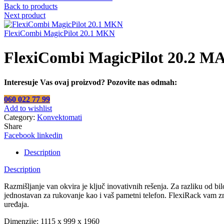
Back to products
Next product
FlexiCombi MagicPilot 20.1 MKN
FlexiCombi MagicPilot 20.2 
Interesuje Vas ovaj proizvod? Pozovite nas odmah:
060 022 77 99
Add to wishlist
Category:
Konvektomati
Share
Facebook
linkedin
Description
Description
Razmišljanje van okvira je ključ inovativnih rešenja. Za razliku od 
jednostavan za rukovanje kao i vaš pametni telefon. FlexiRack vam z
uređaja.
Dimenzije: 1115 x 999 x 1960