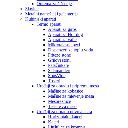
Oprema za čišćenje
Slavine
Metalni nameštaj i galanterija
Kuhinjski aparati
Termo aparati
Aparati za giros
Aparati za Hot-dog
Aparati za vafle
Mikrotalasne peći
Dispenzeri za toplu vodu
Friteze stone
Grilovi stoni
Palačinkare
Salamanderi
SousVide
Tosteri
Uređaji za obradu i pripremu mesa
Mašine za kobasice
Mašine za mlevenje mesa
Mesoreznice
Testere za meso
Uređaji za obradu povrća i sira
Horizontalni kateri
Kateri
Ljuštilice za krompir