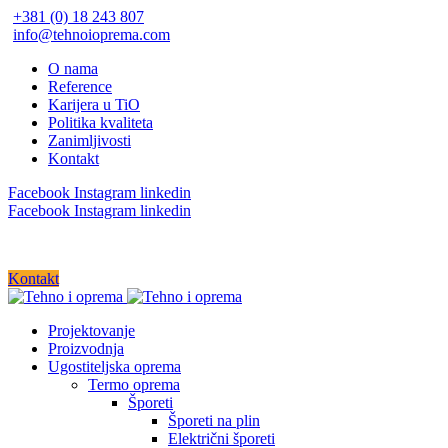
+381 (0) 18 243 807
info@tehnoioprema.com
O nama
Reference
Karijera u TiO
Politika kvaliteta
Zanimljivosti
Kontakt
Facebook
Instagram
linkedin
Facebook
Instagram
linkedin
Kontakt
Projektovanje
Proizvodnja
Ugostiteljska oprema
Termo oprema
Šporeti
Šporeti na plin
Električni šporeti