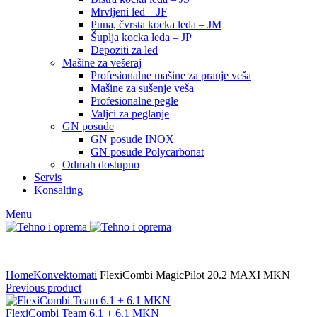
Mrvljeni led – JF
Puna, čvrsta kocka leda – JM
Šuplja kocka leda – JP
Depoziti za led
Mašine za vešeraj
Profesionalne mašine za pranje veša
Mašine za sušenje veša
Profesionalne pegle
Valjci za peglanje
GN posude
GN posude INOX
GN posude Polycarbonat
Odmah dostupno
Servis
Konsalting
Menu
Home
Konvektomati
FlexiCombi MagicPilot 20.2 MAXI MKN
Previous product
FlexiCombi Team 6.1 + 6.1 MKN