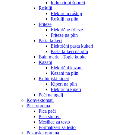
Indukcioni šporeti
Roštilji
Električni roštilji
Roštilji na plin
Friteze
Električne friteze
Friteze na plin
Pasta kukeri
Električni pasta kukeri
Pasta kukeri na plin
Bain marie | Tople kupke
Kazani
Električni kazani
Kazani na plin
Kuhinjski kiperi
Kiperi na plin
Električni kiperi
Peći na ugalj
Konvektomati
Pica oprema
Pica peći
Pica stolovi
Mesilice za testo
Formatizeri za testo
Pekarska oprema