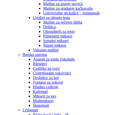
Mašine za pranje povrća
Mašine za rendanje kačkavalja
Univerzalne seckalice – romagnole
Uređaji za obradu testa
Mašine za sečenje hleba
Delilica
Okruglitelji za testo
Planetarni mikseri
Spiralni mikseri
Štapni mikseri
Vakuum mašine
Barska oprema
Aparati za toplu čokoladu
Blenderi
Cediljke za voće
Centrifugalni sokovnici
Drobilice za led
Fontane za sokove
Hladno ceđenje
Kafemati
Mikseri za nes
Multimikseri
Šlagomati
Ledomati
Bistra kocka leda – JS