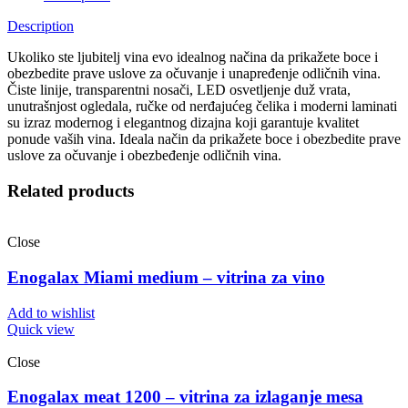
Description
Ukoliko ste ljubitelj vina evo idealnog načina da prikažete boce i
obezbedite prave uslove za očuvanje i unapređenje odličnih vina.
Čiste linije, transparentni nosači, LED osvetljenje duž vrata,
unutrašnjost ogledala, ručke od nerđajućeg čelika i moderni laminati
su izraz modernog i elegantnog dizajna koji garantuje kvalitet
ponude vaših vina. Ideala način da prikažete boce i obezbedite prave
uslove za očuvanje i obezbeđenje odličnih vina.
Related products
Close
Enogalax Miami medium – vitrina za vino
Add to wishlist
Quick view
Close
Enogalax meat 1200 – vitrina za izlaganje mesa