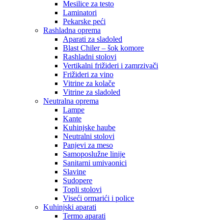
Mesilice za testo
Laminatori
Pekarske peći
Rashladna oprema
Aparati za sladoled
Blast Chiler – šok komore
Rashladni stolovi
Vertikalni frižideri i zamrzivači
Frižideri za vino
Vitrine za kolače
Vitrine za sladoled
Neutralna oprema
Lampe
Kante
Kuhinjske haube
Neutralni stolovi
Panjevi za meso
Samoposlužne linije
Sanitarni umivaonici
Slavine
Sudopere
Topli stolovi
Viseći ormarići i police
Kuhinjski aparati
Termo aparati