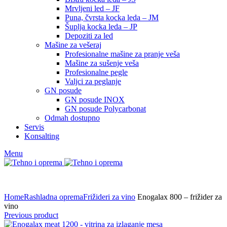
Mrvljeni led – JF
Puna, čvrsta kocka leda – JM
Šuplja kocka leda – JP
Depoziti za led
Mašine za vešeraj
Profesionalne mašine za pranje veša
Mašine za sušenje veša
Profesionalne pegle
Valjci za peglanje
GN posude
GN posude INOX
GN posude Polycarbonat
Odmah dostupno
Servis
Konsalting
Menu
Home
Rashladna oprema
Frižideri za vino
Enogalax 800 – frižider za
vino
Previous product