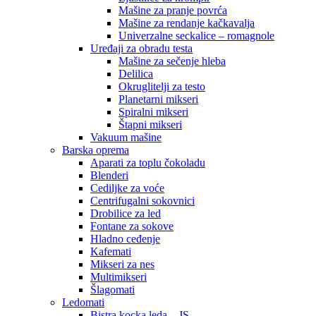
Mašine za pranje povrća
Mašine za rendanje kačkavalja
Univerzalne seckalice – romagnole
Uređaji za obradu testa
Mašine za sečenje hleba
Delilica
Okruglitelji za testo
Planetarni mikseri
Spiralni mikseri
Štapni mikseri
Vakuum mašine
Barska oprema
Aparati za toplu čokoladu
Blenderi
Cediljke za voće
Centrifugalni sokovnici
Drobilice za led
Fontane za sokove
Hladno ceđenje
Kafemati
Mikseri za nes
Multimikseri
Šlagomati
Ledomati
Bistra kocka leda – JS