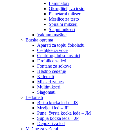
Laminatori
Okruglitelji za testo
Planetarni mikseri
Mesilice za testo
Spiralni mikseri
Štapni mikseri
Vakuum mašine
Barska oprema
Aparati za toplu čokoladu
Cediljke za voće
Centrifugalni sokovnici
Drobilice za led
Fontane za sokove
Hladno ceđenje
Kafemati
Mikseri za nes
Multimikseri
Šlagomati
Ledomati
Bistra kocka leda – JS
Mrvljeni led – JF
Puna, čvrsta kocka leda – JM
Šuplja kocka leda – JP
Depoziti za led
Mašine za vešeraj