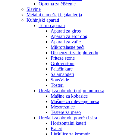
Oprema za čišćenje
Slavine
Metalni nameštaj i galanterija
Kuhinjski aparati
Termo aparati
Aparati za giros
Aparati za Hot-dog
Aparati za vafle
Mikrotalasne peći
Dispenzeri za toplu vodu
Friteze stone
Grilovi stoni
Palačinkare
Salamanderi
SousVide
Tosteri
Uređaji za obradu i pripremu mesa
Mašine za kobasice
Mašine za mlevenje mesa
Mesoreznice
Testere za meso
Uređaji za obradu povrća i sira
Horizontalni kateri
Kateri
Ljuštilice za krompir