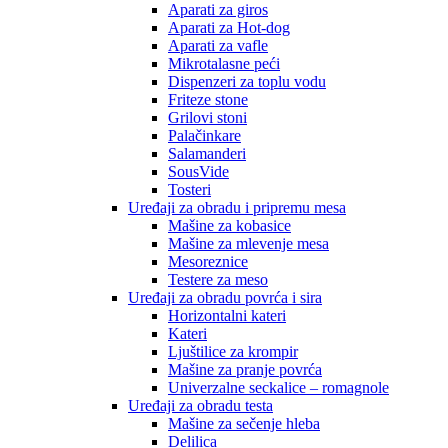
Aparati za giros
Aparati za Hot-dog
Aparati za vafle
Mikrotalasne peći
Dispenzeri za toplu vodu
Friteze stone
Grilovi stoni
Palačinkare
Salamanderi
SousVide
Tosteri
Uređaji za obradu i pripremu mesa
Mašine za kobasice
Mašine za mlevenje mesa
Mesoreznice
Testere za meso
Uređaji za obradu povrća i sira
Horizontalni kateri
Kateri
Ljuštilice za krompir
Mašine za pranje povrća
Univerzalne seckalice – romagnole
Uređaji za obradu testa
Mašine za sečenje hleba
Delilica