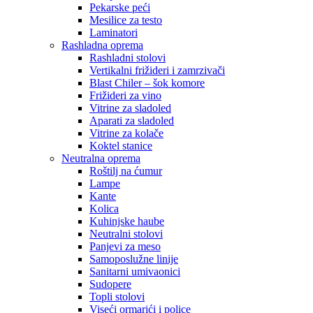
Pekarske peći
Mesilice za testo
Laminatori
Rashladna oprema
Rashladni stolovi
Vertikalni frižideri i zamrzivači
Blast Chiler – šok komore
Frižideri za vino
Vitrine za sladoled
Aparati za sladoled
Vitrine za kolače
Koktel stanice
Neutralna oprema
Roštilj na ćumur
Lampe
Kante
Kolica
Kuhinjske haube
Neutralni stolovi
Panjevi za meso
Samoposlužne linije
Sanitarni umivaonici
Sudopere
Topli stolovi
Viseći ormarići i police