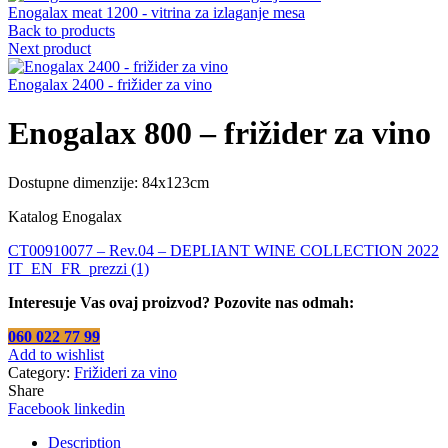
Enogalax meat 1200 - vitrina za izlaganje mesa
Back to products
Next product
Enogalax 2400 - frižider za vino
Enogalax 800 – frižider za vino
Dostupne dimenzije: 84x123cm
Katalog Enogalax
CT00910077 – Rev.04 – DEPLIANT WINE COLLECTION 2022
IT_EN_FR_prezzi (1)
Interesuje Vas ovaj proizvod? Pozovite nas odmah:
060 022 77 99
Add to wishlist
Category:
Frižideri za vino
Share
Facebook
linkedin
Description