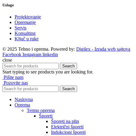
Usluge
Projektovanje
Opremanje
Servis
Konsalting
Ključ u ruke
© 2025 Tehno i oprema. Powered by:
Digilex - Izrada web sajtova
Facebook
Instagram
linkedin
close
Search
Start typing to see products you are looking for.
Pišite nam
Pozovite nas
Search
Naslovna
Oprema
Termo oprema
Šporeti
Šporeti na plin
Električni šporeti
Indukcioni šporeti