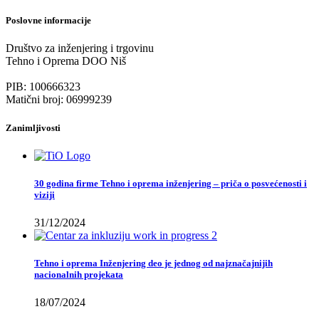
Poslovne informacije
Društvo za inženjering i trgovinu
Tehno i Oprema DOO Niš
PIB: 100666323
Matični broj: 06999239
Zanimljivosti
30 godina firme Tehno i oprema inženjering – priča o posvećenosti i
viziji
31/12/2024
Tehno i oprema Inženjering deo je jednog od najznačajnijih
nacionalnih projekata
18/07/2024