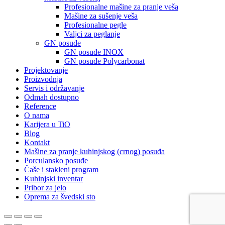
Profesionalne mašine za pranje veša
Mašine za sušenje veša
Profesionalne pegle
Valjci za peglanje
GN posude
GN posude INOX
GN posude Polycarbonat
Projektovanje
Proizvodnja
Servis i održavanje
Odmah dostupno
Reference
O nama
Karijera u TiO
Blog
Kontakt
Mašine za pranje kuhinjskog (crnog) posuđa
Porculansko posuđe
Čaše i stakleni program
Kuhinjski inventar
Pribor za jelo
Oprema za švedski sto