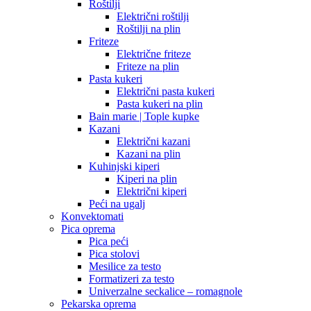
Roštilji
Električni roštilji
Roštilji na plin
Friteze
Električne friteze
Friteze na plin
Pasta kukeri
Električni pasta kukeri
Pasta kukeri na plin
Bain marie | Tople kupke
Kazani
Električni kazani
Kazani na plin
Kuhinjski kiperi
Kiperi na plin
Električni kiperi
Peći na ugalj
Konvektomati
Pica oprema
Pica peći
Pica stolovi
Mesilice za testo
Formatizeri za testo
Univerzalne seckalice – romagnole
Pekarska oprema