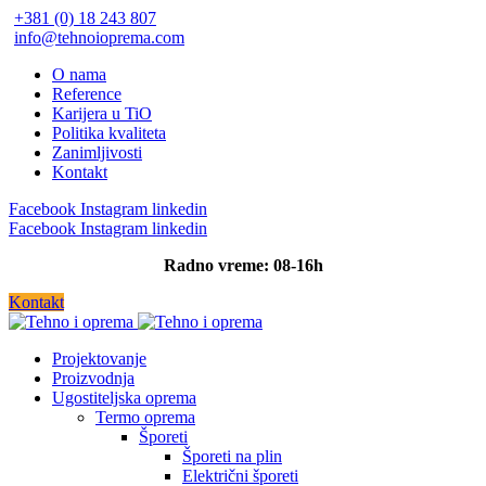
+381 (0) 18 243 807
info@tehnoioprema.com
O nama
Reference
Karijera u TiO
Politika kvaliteta
Zanimljivosti
Kontakt
Facebook
Instagram
linkedin
Facebook
Instagram
linkedin
Radno vreme: 08-16h
Kontakt
Projektovanje
Proizvodnja
Ugostiteljska oprema
Termo oprema
Šporeti
Šporeti na plin
Električni šporeti