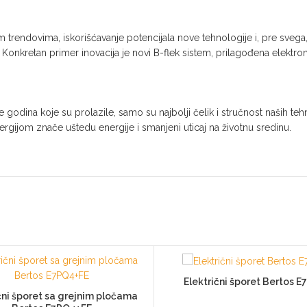
m trendovima, iskorišćavanje potencijala nove tehnologije i, pre sve
Konkretan primer inovacija je novi B-flek sistem, prilagođena elektron
laše godina koje su prolazile, samo su najbolji čelik i stručnost naših
rgijom znače uštedu energije i smanjeni uticaj na životnu sredinu.
Električni šporet Bertos 
čni šporet sa grejnim pločama