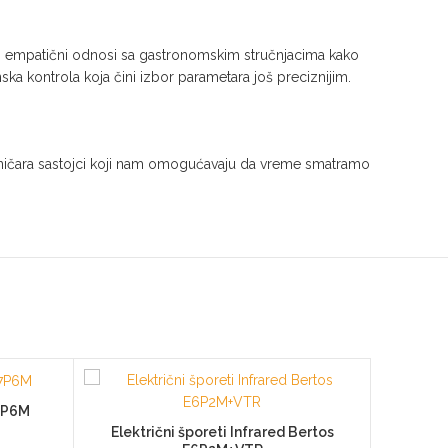
ga, empatični odnosi sa gastronomskim stručnjacima kako
ska kontrola koja čini izbor parametara još preciznijim.
 tehničara sastojci koji nam omogućavaju da vreme smatramo
E7P6M
Električni šporeti Infrared Bertos