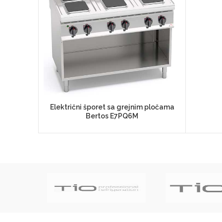
Električni šporet sa grejnim pločama
Bertos E7PQ6M