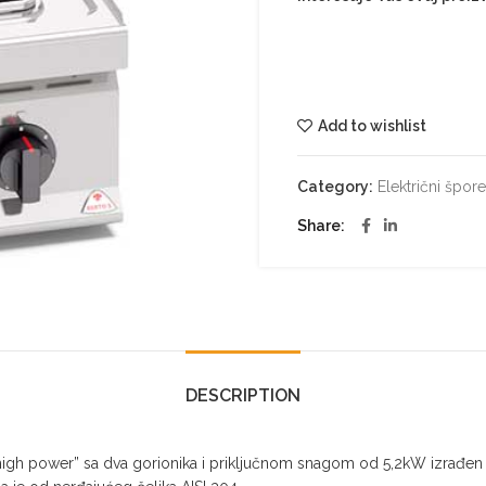
Add to wishlist
Category:
Električni špore
Share
DESCRIPTION
igh power” sa dva gorionika i priključnom snagom od 5,2kW izrađen