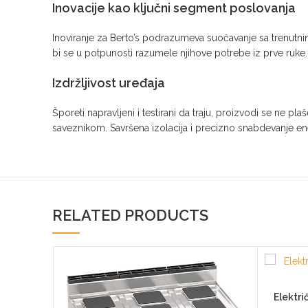
Inovacije kao ključni segment poslovanja
Inoviranje za Berto’s podrazumeva suočavanje sa trenutni
bi se u potpunosti razumele njihove potrebe iz prve ruke. 
Izdržljivost uređaja
Šporeti napravljeni i testirani da traju, proizvodi se ne p
saveznikom. Savršena izolacija i precizno snabdevanje ene
RELATED PRODUCTS
Elektri