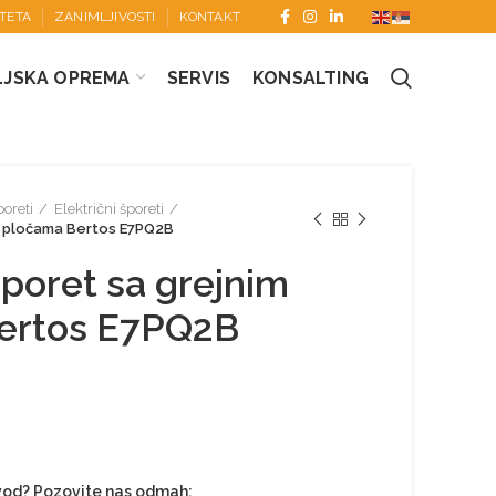
ITETA
ZANIMLJIVOSTI
KONTAKT
LJSKA OPREMA
SERVIS
KONSALTING
oreti
Električni šporeti
im pločama Bertos E7PQ2B
šporet sa grejnim
ertos E7PQ2B
zvod? Pozovite nas odmah: