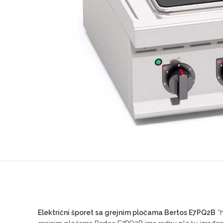
Električni šporet sa grejnim pločama Bertos E7PQ2B
“h