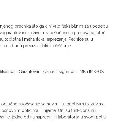
jenog prečnika što ga čini vrlo fleksibilnim za upotrebu.
garantovani za život i zapečaćeni na presovanoj ploči
su toplotna i mehanička naprezanja. Pećnice su u
u da budu precizni i laki za čišćenje.
kasnost. Garantovani kvalitet i sigurnost: IMK i IMK-GS
za odlučno suočavanje sa novim i uzbudljivim izazovima i
osnovnim oblicima i linijama. Oni su funkcionalni i
nije, jedne od najnaprednijih laboratorija u svom polju,