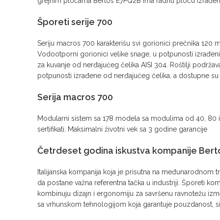
grejnim pločama Bertos E7PQ2B ima radnu ploču izrađena 
Šporeti serije 700
Seriju macros 700 karakterišu svi gorionici prečnika 120 
Vodootporni gorionici velike snage, u potpunosti izrađe
za kuvanje od nerđajućeg čelika AISI 304. Roštilji podrž
potpunosti izrađene od nerđajućeg čelika, a dostupne su u 
Serija macros 700
Modularni sistem sa 178 modela sa modulima od 40, 80 i 12
sertifikati. Maksimalni životni vek sa 3 godine garancije
Četrdeset godina iskustva kompanije
Bert
Italijanska kompanija koja je prisutna na međunarodnom tr
da postane važna referentna tačka u industriji. Šporeti ko
kombinuju dizajn i ergonomiju za savršenu ravnotežu izmeđ
sa vrhunskom tehnologijom koja garantuje pouzdanost, sig