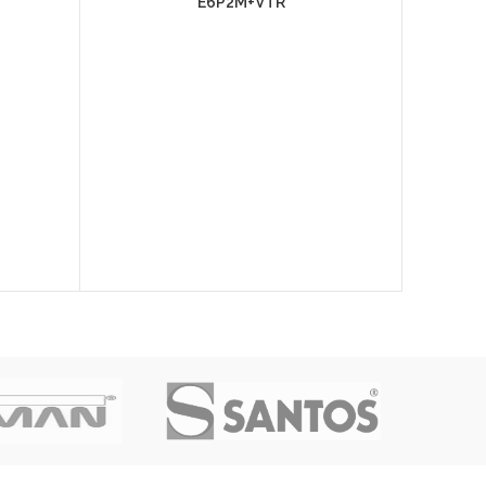
E6P2M+VTR