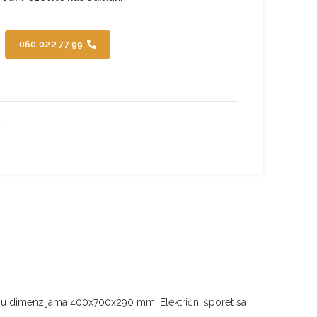
060 022 77 99
ti
 u dimenzijama 400x700x290 mm. Električni šporet sa