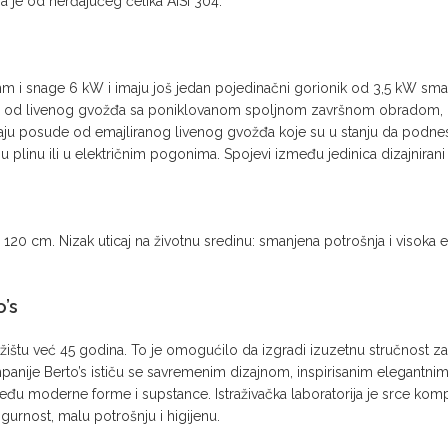
je od nerđajućeg čelika AISI 304.
mm i snage 6 kW i imaju još jedan pojedinačni gorionik od 3,5 kW sman
ni od livenog gvožđa sa poniklovanom spoljnom završnom obradom, za
avaju posude od emajliranog livenog gvožđa koje su u stanju da podne
plinu ili u električnim pogonima. Spojevi između jedinica dizajnirani s
0 cm. Nizak uticaj na životnu sredinu: smanjena potrošnja i visoka efi
o’s
žištu već 45 godina. To je omogućilo da izgradi izuzetnu stručnost 
mpanije Berto’s ističu se savremenim dizajnom, inspirisanim elegantnim 
u moderne forme i supstance. Istraživačka laboratorija je srce kompa
urnost, malu potrošnju i higijenu.