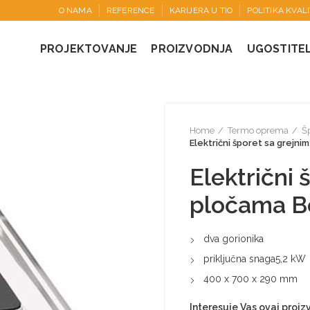
O NAMA
REFERENCE
KARIJERA U TIO
POLITIKA KVAL
PROJEKTOVANJE
PROIZVODNJA
UGOSTITE
Home
Termo oprema
Šp
Električni šporet sa grejn
Električni 
pločama B
dva gorionika
priključna snaga5,2 kW
400 x 700 x 290 mm
Interesuje Vas ovaj proi