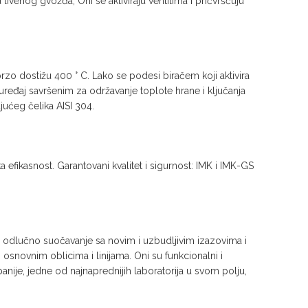
enog gvožđa, Oni se aktiviraju ventilima i pričvršćuju
zo dostižu 400 ° C. Lako se podesi biračem koji aktivira
 uređaj savršenim za održavanje toplote hrane i ključanja
jućeg čelika AISI 304.
efikasnost. Garantovani kvalitet i sigurnost: IMK i IMK-GS
za odlučno suočavanje sa novim i uzbudljivim izazovima i
osnovnim oblicima i linijama. Oni su funkcionalni i
nije, jedne od najnaprednijih laboratorija u svom polju,