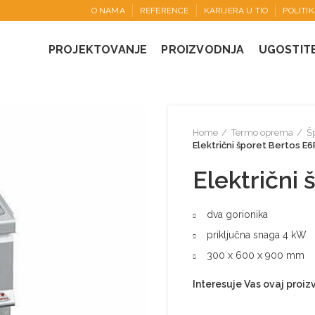
O NAMA
REFERENCE
KARIJERA U TIO
POLITI
PROJEKTOVANJE
PROIZVODNJA
UGOSTIT
Home
Termo oprema
Šp
Električni šporet Bertos E
Električni
dva gorionika
priključna snaga 4 kW
300 x 600 x 900 mm
Interesuje Vas ovaj proi