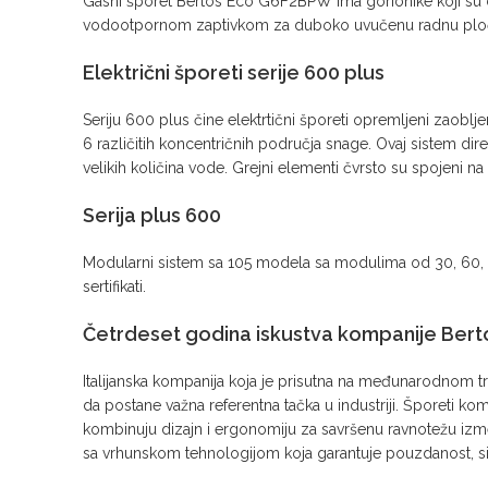
Gasni šporet Bertos Eco G6F2BPW ima gorionike koji su od
vodootpornom zaptivkom za duboko uvučenu radnu ploč
Električni šporeti serije 600 plus
Seriju 600 plus čine elektrtični šporeti opremljeni zaob
6 različitih koncentričnih područja snage. Ovaj sistem dir
velikih količina vode. Grejni elementi čvrsto su spojeni na
Serija plus 600
Modularni sistem sa 105 modela sa modulima od 30, 60, 90,
sertifikati.
Četrdeset godina iskustva kompanije
Bert
Italijanska kompanija koja je prisutna na međunarodnom tr
da postane važna referentna tačka u industriji. Šporeti ko
kombinuju dizajn i ergonomiju za savršenu ravnotežu izmeđ
sa vrhunskom tehnologijom koja garantuje pouzdanost, sig