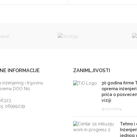
NE INFORMACIJE
ZANIMLJIVOSTI
 inženjering i trgovinu
30 godina firme 
Oprema DOO Niš
oprema inženjeri
priča o posvećeno
66323
viziji
roj: 06999239
31/12/2024
Tehno i
Inženjer
jednog 