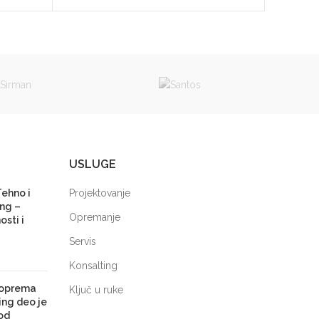
USLUGE
Tehno i
Projektovanje
ng –
Opremanje
sti i
Servis
Konsalting
 oprema
Ključ u ruke
ing deo je
od