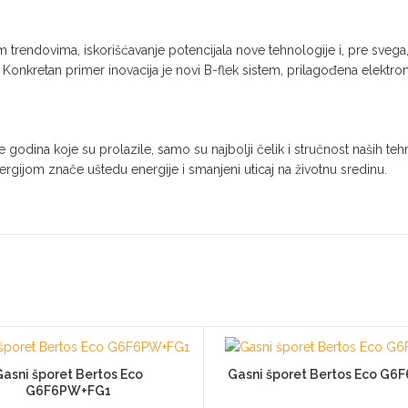
m trendovima, iskorišćavanje potencijala nove tehnologije i, pre sve
Konkretan primer inovacija je novi B-flek sistem, prilagođena elektron
laše godina koje su prolazile, samo su najbolji čelik i stručnost naših
rgijom znače uštedu energije i smanjeni uticaj na životnu sredinu.
asni šporet Bertos Eco
Gasni šporet Bertos Eco G
G6F6PW+FG1