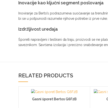
Inovacije kao ključni segment poslovanja
Inoviranje za Berto’s podrazumeva suočavanje sa trenutni
bi se u potpunosti razumele njihove potrebe iz prve ruke. 
Izdržljivost uređaja
Šporeti napravljeni i testirani da traju, proizvodi se ne p
saveznikom. Savršena izolacija i precizno snabdevanje ene
RELATED PRODUCTS
Gasni šporet Bertos G6F2B
G