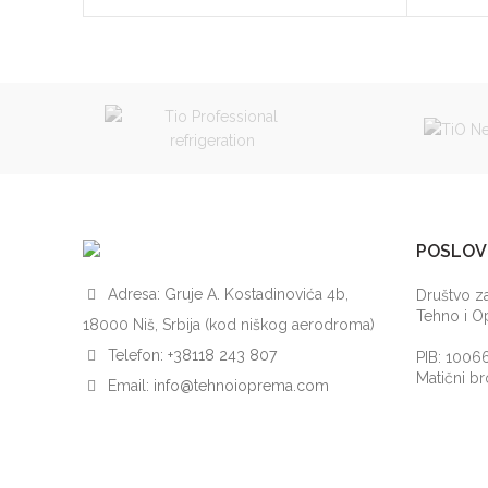
POSLOV
Adresa: Gruje A. Kostadinovića 4b,
Društvo za
Tehno i 
18000 Niš, Srbija (kod niškog aerodroma)
Telefon:
+38118 243 807
PIB: 1006
Matični b
Email:
info@tehnoioprema.com