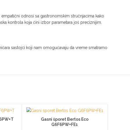
ga, empatični odnosi sa gastronomskim stručnjacima kako
ska kontrola koja čini izbor parametara još preciznijim.
 tehničara sastojci koji nam omogućavaju da vreme smatramo
6F6PW+T
Gasni šporet Bertos Eco
G6F6PW+FE1