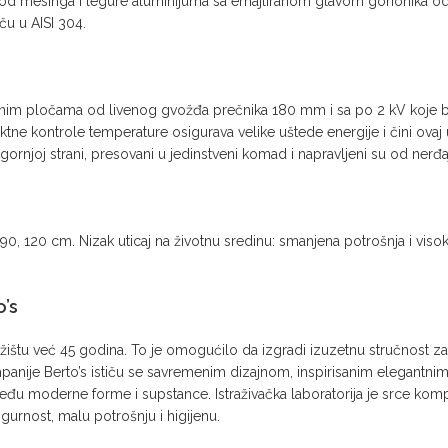
 mesinga i legure aluminijuma sa emajliranom glavom gorionika od liv
u u AISI 304.
ljenim pločama od livenog gvožđa prečnika 180 mm i sa po 2 kV koje br
ektne kontrole temperature osigurava velike uštede energije i čini ovaj
 gornjoj strani, presovani u jedinstveni komad i napravljeni su od nerđa
 120 cm. Nizak uticaj na životnu sredinu: smanjena potrošnja i visoka 
o’s
žištu već 45 godina. To je omogućilo da izgradi izuzetnu stručnost 
mpanije Berto’s ističu se savremenim dizajnom, inspirisanim elegantnim 
u moderne forme i supstance. Istraživačka laboratorija je srce kompa
urnost, malu potrošnju i higijenu.