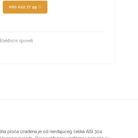
060 022 77 99
Električni šporeti
ploča izrađena je od nerđajućeg čelika AISI 304.