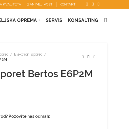
KA KVALITETA
ZANIMLJIVOSTI
KONTAKT
ELJSKA OPREMA
SERVIS
KONSALTING
oreti
Električni šporeti
6P2M
 šporet Bertos E6P2M
zvod? Pozovite nas odmah: