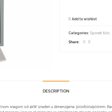
Add to wishlist
Categories:
Šporeti 600
,
Share
DESCRIPTION
ljučnom snagom od 4kW izrađen u dimenzijama 300x600x900mm. Radna 