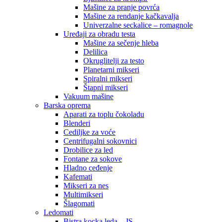
Mašine za pranje povrća
Mašine za rendanje kačkavalja
Univerzalne seckalice – romagnole
Uređaji za obradu testa
Mašine za sečenje hleba
Delilica
Okruglitelji za testo
Planetarni mikseri
Spiralni mikseri
Štapni mikseri
Vakuum mašine
Barska oprema
Aparati za toplu čokoladu
Blenderi
Cediljke za voće
Centrifugalni sokovnici
Drobilice za led
Fontane za sokove
Hladno ceđenje
Kafemati
Mikseri za nes
Multimikseri
Šlagomati
Ledomati
Bistra kocka leda – JS