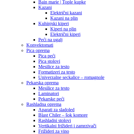
Bain marie | Tople kupke
Kazani
Električni kazani
Kazani na plin
Kuhinjski kiperi
Kiperi na plin
Električni kiperi
Peći na ugalj
Konvektomati
Pica oprema
Pica peći
Pica stolovi
Mesilice za testo
Formatizeri za testo
Univerzalne seckalice – romagnole
Pekarska oprema
Mesilice za testo
Laminatori
Pekarske peći
Rashladna oprema
Aparati za sladoled
Blast Chiler – šok komore
Rashladni stolovi
Vertikalni frižideri i zamrzivači
Frižideri za vino