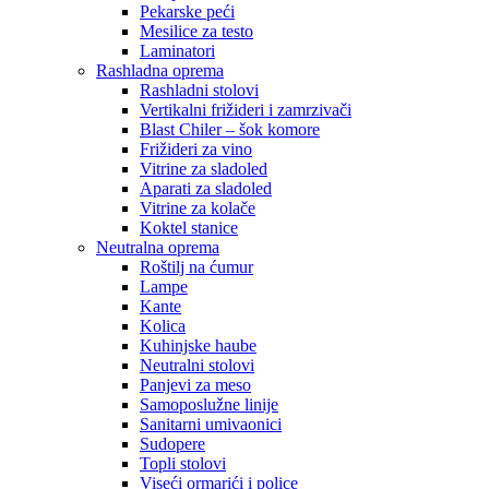
Pekarske peći
Mesilice za testo
Laminatori
Rashladna oprema
Rashladni stolovi
Vertikalni frižideri i zamrzivači
Blast Chiler – šok komore
Frižideri za vino
Vitrine za sladoled
Aparati za sladoled
Vitrine za kolače
Koktel stanice
Neutralna oprema
Roštilj na ćumur
Lampe
Kante
Kolica
Kuhinjske haube
Neutralni stolovi
Panjevi za meso
Samoposlužne linije
Sanitarni umivaonici
Sudopere
Topli stolovi
Viseći ormarići i police