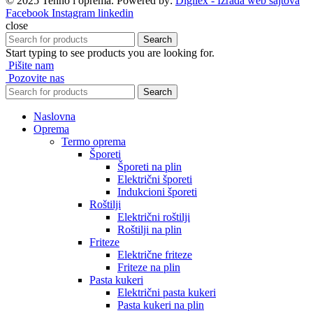
© 2025 Tehno i oprema. Powered by:
Digilex - Izrada web sajtova
Facebook
Instagram
linkedin
close
Search
Start typing to see products you are looking for.
Pišite nam
Pozovite nas
Search
Naslovna
Oprema
Termo oprema
Šporeti
Šporeti na plin
Električni šporeti
Indukcioni šporeti
Roštilji
Električni roštilji
Roštilji na plin
Friteze
Električne friteze
Friteze na plin
Pasta kukeri
Električni pasta kukeri
Pasta kukeri na plin