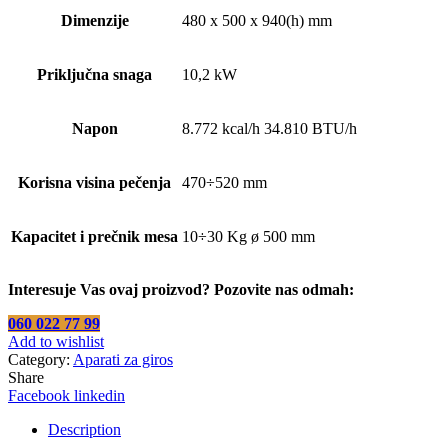
Dimenzije
480 x 500 x 940(h) mm
Priključna snaga
10,2 kW
Napon
8.772 kcal/h 34.810 BTU/h
Korisna visina pečenja
470÷520 mm
Kapacitet i prečnik mesa
10÷30 Kg ø 500 mm
Interesuje Vas ovaj proizvod? Pozovite nas odmah:
060 022 77 99
Add to wishlist
Category:
Aparati za giros
Share
Facebook
linkedin
Description