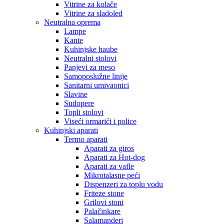
Vitrine za kolače
Vitrine za sladoled
Neutralna oprema
Lampe
Kante
Kuhinjske haube
Neutralni stolovi
Panjevi za meso
Samoposlužne linije
Sanitarni umivaonici
Slavine
Sudopere
Topli stolovi
Viseći ormarići i police
Kuhinjski aparati
Termo aparati
Aparati za giros
Aparati za Hot-dog
Aparati za vafle
Mikrotalasne peći
Dispenzeri za toplu vodu
Friteze stone
Grilovi stoni
Palačinkare
Salamanderi