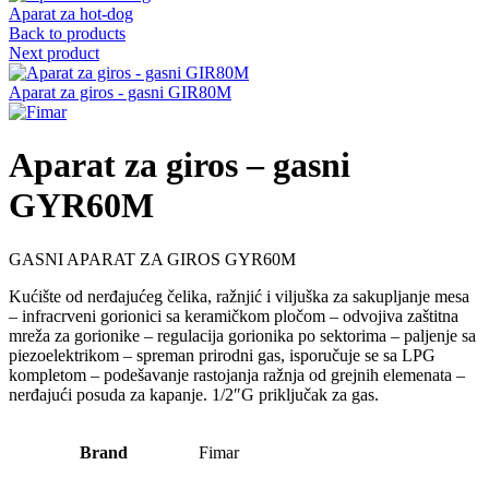
Aparat za hot-dog
Back to products
Next product
Aparat za giros - gasni GIR80M
Aparat za giros – gasni
GYR60M
GASNI APARAT ZA GIROS GYR60M
Kućište od nerđajućeg čelika, ražnjić i viljuška za sakupljanje mesa
– infracrveni gorionici sa keramičkom pločom – odvojiva zaštitna
mreža za gorionike – regulacija gorionika po sektorima – paljenje sa
piezoelektrikom – spreman prirodni gas, isporučuje se sa LPG
kompletom – podešavanje rastojanja ražnja od grejnih elemenata –
nerđajući posuda za kapanje. 1/2″G priključak za gas.
Brand
Fimar