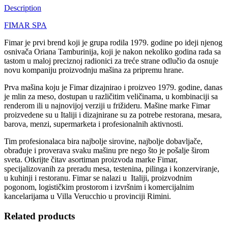
Description
FIMAR SPA
Fimar je prvi brend koji je grupa rodila 1979. godine po ideji njenog
osnivača Oriana Tamburinija, koji je nakon nekoliko godina rada sa
tastom u maloj preciznoj radionici za treće strane odlučio da osnuje
novu kompaniju proizvodnju mašina za pripremu hrane.
Prva mašina koju je Fimar dizajnirao i proizveo 1979. godine, danas
je mlin za meso, dostupan u različitim veličinama, u kombinaciji sa
renderom ili u najnovijoj verziji u frižideru. Mašine marke Fimar
proizvedene su u Italiji i dizajnirane su za potrebe restorana, mesara,
barova, menzi, supermarketa i profesionalnih aktivnosti.
Tim profesionalaca bira najbolje sirovine, najbolje dobavljače,
obrađuje i proverava svaku mašinu pre nego što je pošalje širom
sveta. Otkrijte čitav asortiman proizvoda marke Fimar,
specijalizovanih za preradu mesa, testenina, pilinga i konzerviranje,
u kuhinji i restoranu. Fimar se nalazi u Italiji, proizvodnim
pogonom, logističkim prostorom i izvršnim i komercijalnim
kancelarijama u Villa Verucchio u provinciji Rimini.
Related products