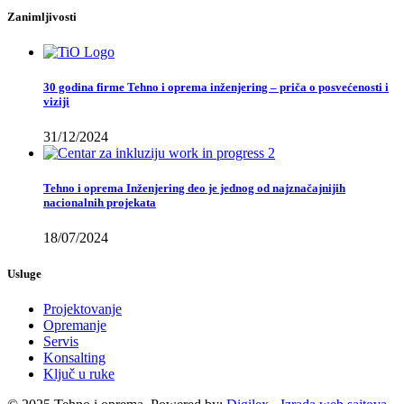
Zanimljivosti
30 godina firme Tehno i oprema inženjering – priča o posvećenosti i
viziji
31/12/2024
Tehno i oprema Inženjering deo je jednog od najznačajnijih
nacionalnih projekata
18/07/2024
Usluge
Projektovanje
Opremanje
Servis
Konsalting
Ključ u ruke