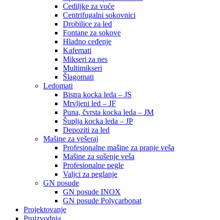
Cediljke za voće
Centrifugalni sokovnici
Drobilice za led
Fontane za sokove
Hladno ceđenje
Kafemati
Mikseri za nes
Multimikseri
Šlagomati
Ledomati
Bistra kocka leda – JS
Mrvljeni led – JF
Puna, čvrsta kocka leda – JM
Šuplja kocka leda – JP
Depoziti za led
Mašine za vešeraj
Profesionalne mašine za pranje veša
Mašine za sušenje veša
Profesionalne pegle
Valjci za peglanje
GN posude
GN posude INOX
GN posude Polycarbonat
Projektovanje
Proizvodnja