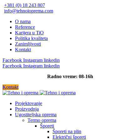
+381 (0) 18 243 807
info@tehnoioprema.com
O nama
Reference
Karijera u TiO
Politika kvaliteta
Zanimljivosti
Kontakt
Facebook
Instagram
linkedin
Facebook
Instagram
linkedin
Radno vreme: 08-16h
Kontakt
Projektovanje
Proizvodnja
Ugostiteljska oprema
Termo oprema
Šporeti
Šporeti na plin
Električni šporeti