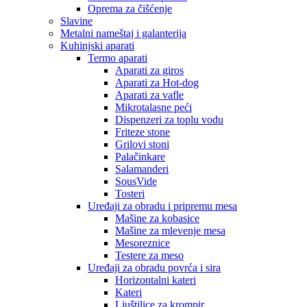
Oprema za čišćenje
Slavine
Metalni nameštaj i galanterija
Kuhinjski aparati
Termo aparati
Aparati za giros
Aparati za Hot-dog
Aparati za vafle
Mikrotalasne peći
Dispenzeri za toplu vodu
Friteze stone
Grilovi stoni
Palačinkare
Salamanderi
SousVide
Tosteri
Uređaji za obradu i pripremu mesa
Mašine za kobasice
Mašine za mlevenje mesa
Mesoreznice
Testere za meso
Uređaji za obradu povrća i sira
Horizontalni kateri
Kateri
Ljuštilice za krompir