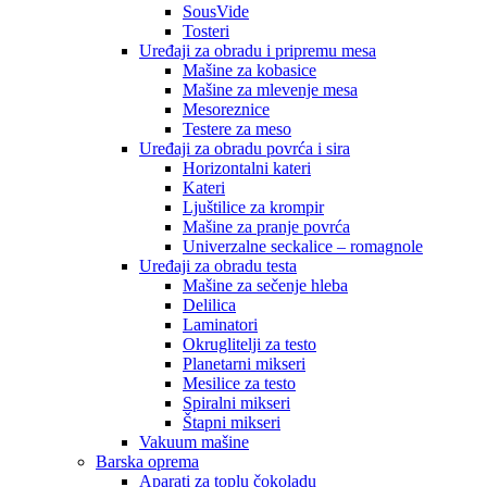
SousVide
Tosteri
Uređaji za obradu i pripremu mesa
Mašine za kobasice
Mašine za mlevenje mesa
Mesoreznice
Testere za meso
Uređaji za obradu povrća i sira
Horizontalni kateri
Kateri
Ljuštilice za krompir
Mašine za pranje povrća
Univerzalne seckalice – romagnole
Uređaji za obradu testa
Mašine za sečenje hleba
Delilica
Laminatori
Okruglitelji za testo
Planetarni mikseri
Mesilice za testo
Spiralni mikseri
Štapni mikseri
Vakuum mašine
Barska oprema
Aparati za toplu čokoladu