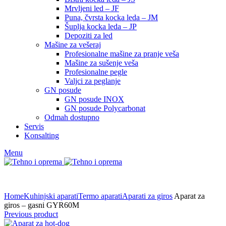
Mrvljeni led – JF
Puna, čvrsta kocka leda – JM
Šuplja kocka leda – JP
Depoziti za led
Mašine za vešeraj
Profesionalne mašine za pranje veša
Mašine za sušenje veša
Profesionalne pegle
Valjci za peglanje
GN posude
GN posude INOX
GN posude Polycarbonat
Odmah dostupno
Servis
Konsalting
Menu
Home
Kuhinjski aparati
Termo aparati
Aparati za giros
Aparat za
giros – gasni GYR60M
Previous product