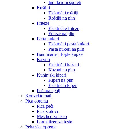
Indukcioni šporeti
Roštilji
Električni roštilji
Roštilji na plin
Friteze
Električne friteze
Friteze na plin
Pasta kukeri
Električni pasta kukeri
Pasta kukeri na plin
Bain marie | Tople kupke
Kazani
Električni kazani
Kazani na plin
Kuhinjski kiperi
Kiperi na plin
Električni kiperi
Peći na ugalj
Konvektomati
Pica oprema
Pica peći
Pica stolovi
Mesilice za testo
Formatizeri za testo
Pekarska oprema